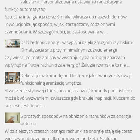
żaluzjami: Personalizowane ustawienia i adaptacyjne
funkcje automatyzacji
Sztuczna inteligencja coraz śmielej wkracza do naszych domów,
rewolucjonizując sposób, w jaki zarządzamy codziennymi
czynnościami. W szczególności, jej zastosowanie w …
Oszczędność energii w sypialni dzięki żaluzjom rzymskim:
Klimatyzacja snu przy minimalnym zużyciu energii
Czy wiesz, że małe zmiany w wystroju sypialni mogą znacząco
wpłynąć na Twoje rachunki za energię? Żaluzje rzymskie to nie …
Dekoracje na komodę pod lustrem: jak stworzyć stylową i
funkcjonalną aranżację wnętrza
Stworzenie stylowej i funkcjonalnej aranżacji komody pod lustrem
może być wyzwaniem, zwłaszcza gdy brakuje inspiracji. Kluczem do
sukcesu jest dobór …
5 prostych sposobów na obniżenie rachunków za energię
w domu
W dzisiejszych czasach rosnące rachunki za energię stają się coraz
większym obciążeniem dla domowego budżetu. Szukając