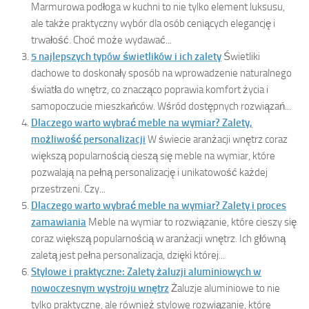
Marmurowa podłoga w kuchni to nie tylko element luksusu,
ale także praktyczny wybór dla osób ceniących elegancję i
trwałość. Choć może wydawać...
5 najlepszych typów świetlików i ich zalety
Świetliki
dachowe to doskonały sposób na wprowadzenie naturalnego
światła do wnętrz, co znacząco poprawia komfort życia i
samopoczucie mieszkańców. Wśród dostępnych rozwiązań...
Dlaczego warto wybrać meble na wymiar? Zalety,
możliwość personalizacji
W świecie aranżacji wnętrz coraz
większą popularnością cieszą się meble na wymiar, które
pozwalają na pełną personalizację i unikatowość każdej
przestrzeni. Czy...
Dlaczego warto wybrać meble na wymiar? Zalety i proces
zamawiania
Meble na wymiar to rozwiązanie, które cieszy się
coraz większą popularnością w aranżacji wnętrz. Ich główną
zaletą jest pełna personalizacja, dzięki której...
Stylowe i praktyczne: Zalety żaluzji aluminiowych w
nowoczesnym wystroju wnętrz
Żaluzje aluminiowe to nie
tylko praktyczne, ale również stylowe rozwiązanie, które