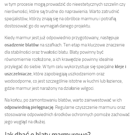
w tym procesie mogą prowadzić do nieestetycznych szczelin czy
nierówności, które są trudne do naprawienia. Warto zatrudnić
specjalistów, którzy znają się na obróbce marmuru i potrafią
dostosować go do wymagań danego projektu.
Kiedy marmur jest już odpowiednio przygotowany, następuje
osadzenie blatów
na szafkach. Ten etap ma kluczowe znaczenie
dla stabilności oraz trwałości blatu. Blaty powinny być
równomiernie rozłożone, a ich krawędzie powinny idealnie
przylegać do siebie. W tym celu wykorzystuje się specjalne
kleje i
uszczelniacze
, które zapobiegają uszkodzeniom oraz
wodoodporne, co jest szczególnie istotne w kuchni lub łazience,
gdzie marmur jest narażony na działanie wilgoci.
Na końcu, po zamontowaniu blatów, warto zainwestować w ich
odpowiednią pielęgnację
. Regularne czyszczenie marmuru oraz
stosowanie odpowiednich środków ochronnych pomoże zachować
jego wygląd na dłużej.
Jak dbać o blaty marmurowe?