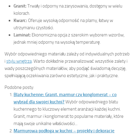
Granit:
Trwały i odporny na zarysowania, dostępny w wielu
kolorach.
Kwarc:
Oferuje wysoką odporność na plamy, łatwy w
utrzymaniu czystości.
Laminat:
Ekonomiczna opcja z szerokim wyborem wzorów,
jednak mniej odporny na wysoką temperaturę.
Wybór odpowiedniego materiału zależy od indywidualnych potrzeb
i
stylu wnętrza
. Warto dokładnie przeanalizować wszystkie zalety i
wady poszczególnych materiałów, aby podjąć świadomą decyzję,
spełniającą oczekiwania zarówno estetyczne, jak i praktyczne.
Podobne posty:
Blaty kuchenne: Granit, marmur czy konglomerat – co
wybrać dla swojej kuchni?
Wybór odpowiedniego blatu
kuchennego to kluczowy element aranżacji każdej kuchni.
Granit, marmur i konglomerat to popularne materiały, które
mają swoje unikalne właściwości...
Marmurowa podłoga w kuchni – projekty i dekoracje