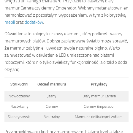
wnętrzu unikalnego charakteru. Przykłady to klasyczny biały
marmur Carrara czy ciemny Emperador. Wybrany materiał powinien
harmonizować z pozostałym wyposażeniem, w tym z kolorystyką
mebli
oraz
dodatków
.
Oświetlenie to kolejny kluczowy element, który podkreśli walory
marmurowych blatów. Dobrze zaplanowane światło może sprawić,
że marmur zabłyśnie i uwydatni swoje naturalne piękno. Warto
zainwestować w oświetlenie LED umieszczone nad blatami
roboczymi, które nie tylko zwiększy funkcjonalność, ale także doda
elegancji.
Styl kuchni
Odcień marmuru
Przykłady
Nowoczesny
Jasny
Biały marmur Carrara
Rustykalny
Ciemny
Ciemny Emperador
Skandynawski
Neutralny
Marmur z delikatnymi żyłkami
Przy projektowaniu kuchni z marmurowymi blatami trzeba także