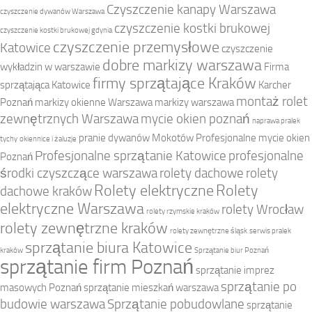
Czyszczenie kanapy Warszawa
czyszczenie dywanów Warszawa
czyszczenie kostki brukowej
czyszczenie kostki brukowej gdynia
czyszczenie przemysłowe
Katowice
czyszczenie
dobre markizy warszawa
wykładzin w warszawie
Firma
firmy sprzątające Kraków
sprzątająca Katowice
Karcher
montaż rolet
Poznań
markizy okienne Warszawa
markizy warszawa
zewnętrznych Warszawa
mycie okien poznań
naprawa pralek
pranie dywanów Mokotów
Profesjonalne mycie okien
tychy
okiennice i żaluzje
Profesjonalne sprzątanie Katowice
profesjonalne
Poznań
środki czyszczące warszawa
rolety dachowe
rolety
Rolety elektryczne
Rolety
dachowe kraków
elektryczne Warszawa
rolety Wrocław
rolety rzymskie kraków
rolety zewnętrzne kraków
rolety zewnętrzne śląsk
serwis pralek
sprzątanie biura Katowice
kraków
Sprzątanie biur Poznań
sprzątanie firm Poznań
sprzątanie imprez
sprzątanie po
masowych Poznań
sprzątanie mieszkań warszawa
budowie warszawa
Sprzątanie pobudowlane
sprzątanie