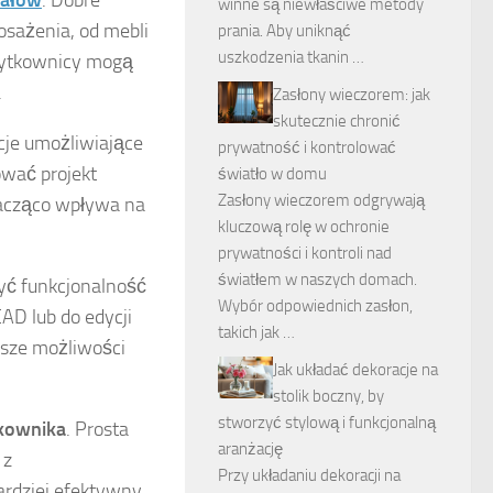
iałów
. Dobre
winne są niewłaściwe metody
sażenia, od mebli
prania. Aby uniknąć
uszkodzenia tkanin …
żytkownicy mogą
.
Zasłony wieczorem: jak
skutecznie chronić
cje umożliwiające
prywatność i kontrolować
ować projekt
światło w domu
Zasłony wieczorem odgrywają
nacząco wpływa na
kluczową rolę w ochronie
prywatności i kontroli nad
światłem w naszych domach.
zyć funkcjonalność
Wybór odpowiednich zasłon,
AD lub do edycji
takich jak …
rsze możliwości
Jak układać dekoracje na
stolik boczny, by
stworzyć stylową i funkcjonalną
tkownika
. Prosta
aranżację
 z
Przy układaniu dekoracji na
ardziej efektywny.