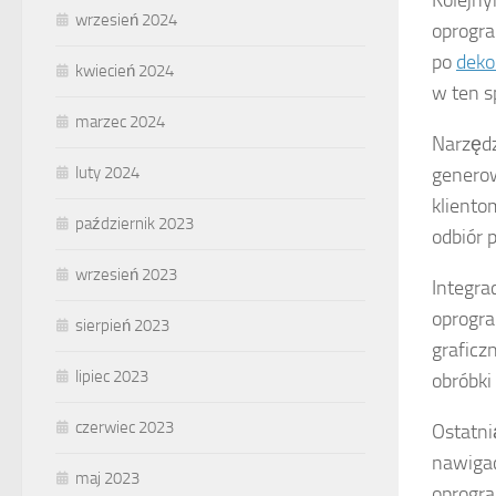
Kolejny
wrzesień 2024
oprogr
po
deko
kwiecień 2024
w ten s
marzec 2024
Narzęd
luty 2024
generow
kliento
październik 2023
odbiór p
wrzesień 2023
Integra
oprogra
sierpień 2023
graficz
lipiec 2023
obróbki
czerwiec 2023
Ostatni
nawigac
maj 2023
oprogra