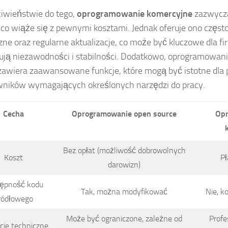
iwieństwie do tego,
oprogramowanie komercyjne
zazwycz
i, co wiąże się z pewnymi kosztami. Jednak oferuje ono częst
zne oraz regularne aktualizacje, co może być kluczowe dla fi
ują niezawodności i stabilności. Dodatkowo, oprogramowan
zawiera zaawansowane funkcje, które mogą być istotne dla 
ników wymagających określonych narzędzi do pracy.
Cecha
Oprogramowanie open source
Opr
Bez opłat (możliwość dobrowolnych
Koszt
Pł
darowizn)
ępność kodu
Tak, można modyfikować
Nie, k
ródłowego
Może być ograniczone, zależne od
Profe
cie techniczne