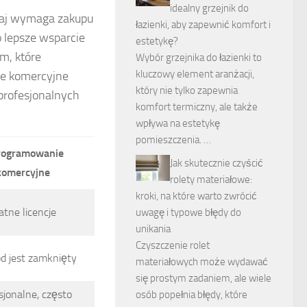
idealny grzejnik do
aj wymaga zakupu
łazienki, aby zapewnić komfort i
o lepsze wsparcie
estetykę?
rm, które
Wybór grzejnika do łazienki to
kluczowy element aranżacji,
ie komercyjne
który nie tylko zapewnia
profesjonalnych
komfort termiczny, ale także
wpływa na estetykę
pomieszczenia. …
ogramowanie
Jak skutecznie czyścić
komercyjne
rolety materiałowe:
kroki, na które warto zwrócić
atne licencje
uwagę i typowe błędy do
unikania
Czyszczenie rolet
od jest zamknięty
materiałowych może wydawać
się prostym zadaniem, ale wiele
sjonalne, często
osób popełnia błędy, które