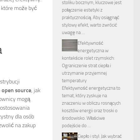
stoliku bocznym, kluczowe jest
, które może być
połączenie estetyki z
praktycznością. Aby osiągnąć
stylowy efekt, warto zwrócić
uwagę na …
Efektywność
a
energetyczna w
kontekście rolet rzymskich:
Ograniczenie strat ciepła i
utrzymanie przyjemnej
temperatury
trybucji
Efektywność energetyczna to
 open source
, jak
temat, który zyskuje na
tkownicy mogą
znaczeniu w obliczu rosnących
dostosowania
kosztów energii oraz troski o
zystny dla osób
środowisko. Właściwe
zwolić na zakup
podejście do …
Ciepło i styl: Jak wybrać