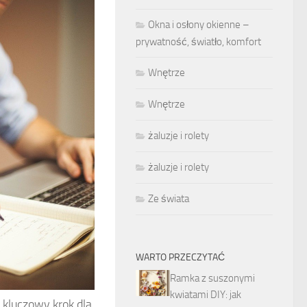
Okna i osłony okienne –
prywatność, światło, komfort
Wnętrze
Wnętrze
żaluzje i rolety
żaluzje i rolety
Ze świata
WARTO PRZECZYTAĆ
Ramka z suszonymi
kwiatami DIY: jak
 kluczowy krok dla