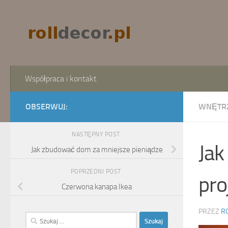
Skip to content
Współpraca i kontakt
OBSERWUJ:
WNĘTR
NASTĘPNY POST
Jak
Jak zbudować dom za mniejsze pieniądze
POPRZEDNI POST
pro
Czerwona kanapa Ikea
PRZEZ
R
Szukaj: