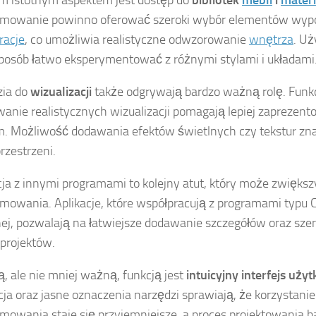
m istotnym aspektem jest dostęp do
bibliotek
mebli
i
mater
amowanie powinno oferować szeroki wybór elementów wypo
racje
, co umożliwia realistyczne odwzorowanie
wnętrza
. U
posób łatwo eksperymentować z różnymi stylami i układami
zia do
wizualizacji
także odgrywają bardzo ważną rolę. Funk
anie realistycznych wizualizacji pomagają lepiej zaprezent
m. Możliwość dodawania efektów świetlnych czy tekstur z
rzestrzeni.
cja z innymi programami to kolejny atut, który może zwięks
mowania. Aplikacje, które współpracują z programami typu C
nej, pozwalają na łatwiejsze dodawanie szczegółów oraz sze
 projektów.
ą, ale nie mniej ważną, funkcją jest
intuicyjny interfejs uży
ja oraz jasne oznaczenia narzędzi sprawiają, że korzystanie
mowania staje się przyjemniejsze, a proces projektowania b