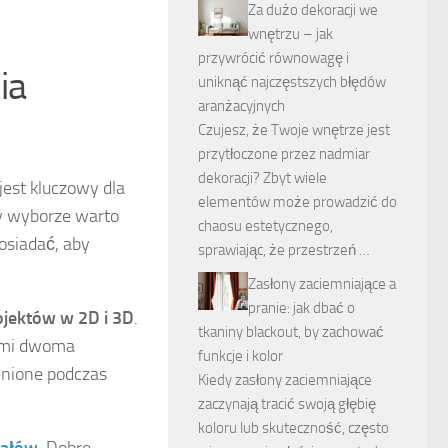
Za dużo dekoracji we
wnętrzu – jak
przywrócić równowagę i
ia
uniknąć najczęstszych błędów
aranżacyjnych
Czujesz, że Twoje wnętrze jest
przytłoczone przez nadmiar
dekoracji? Zbyt wiele
jest kluczowy dla
elementów może prowadzić do
zy wyborze warto
chaosu estetycznego,
osiadać, aby
sprawiając, że przestrzeń …
Zasłony zaciemniające a
pranie: jak dbać o
ojektów w 2D i 3D
.
tkaniny blackout, by zachować
tymi dwoma
funkcje i kolor
enione podczas
Kiedy zasłony zaciemniające
zaczynają tracić swoją głębię
koloru lub skuteczność, często