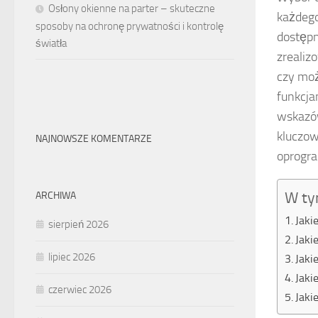
Osłony okienne na parter – skuteczne
każdego
sposoby na ochronę prywatności i kontrolę
dostępn
światła
zrealiz
czy mo
funkcja
wskazów
kluczo
NAJNOWSZE KOMENTARZE
oprogra
W ty
ARCHIWA
Jaki
sierpień 2026
Jaki
lipiec 2026
Jaki
Jaki
czerwiec 2026
Jaki