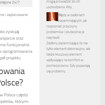
mogą prowadzić do ich
stępne 24/7
uszkodzenia. Aby …
rne i zaplanowane
Błędy w zasłonach
zaciemniających: jak
rozpoznać przyczyny
bko zyskują
problemów i skutecznie je
naprawić
wsparcie oraz
Zasłony zaciemniające to nie
samo funkcjonalne
tylko element dekoracyjny, ale
mi oprogramowania
także kluczowy element
ań projektu.
wpływający na komfort w
pomieszczeniu. Gdy pojawiają
towania
się problemy …
Polsce?
w Polsce często
rojektów, którymi