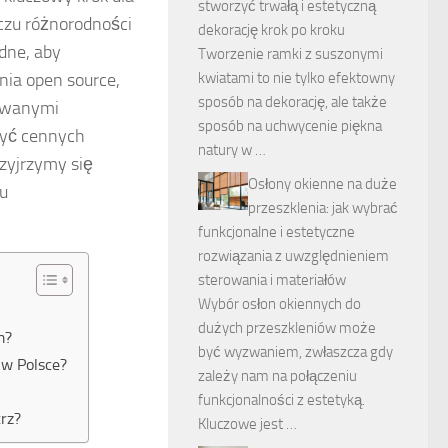
stworzyć trwałą i estetyczną
czu różnorodności
dekorację krok po kroku
dne, aby
Tworzenie ramki z suszonymi
kwiatami to nie tylko efektowny
nia open source,
sposób na dekorację, ale także
owanymi
sposób na uchwycenie piękna
zyć cennych
natury w …
zyjrzymy się
Osłony okienne na duże
u
przeszklenia: jak wybrać
funkcjonalne i estetyczne
rozwiązania z uwzględnieniem
sterowania i materiałów
Wybór osłon okiennych do
dużych przeszkleniów może
m?
być wyzwaniem, zwłaszcza gdy
 w Polsce?
zależy nam na połączeniu
funkcjonalności z estetyką.
rz?
Kluczowe jest …