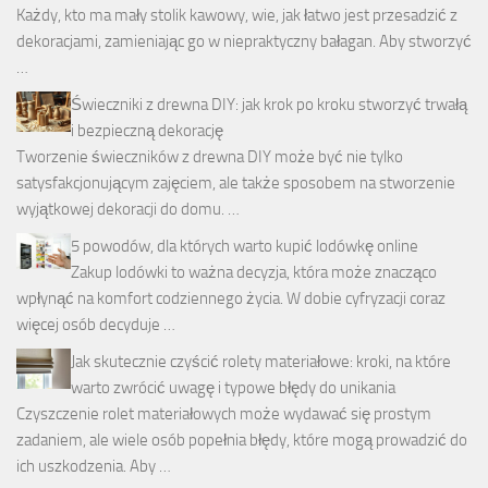
Każdy, kto ma mały stolik kawowy, wie, jak łatwo jest przesadzić z
dekoracjami, zamieniając go w niepraktyczny bałagan. Aby stworzyć
…
Świeczniki z drewna DIY: jak krok po kroku stworzyć trwałą
i bezpieczną dekorację
Tworzenie świeczników z drewna DIY może być nie tylko
satysfakcjonującym zajęciem, ale także sposobem na stworzenie
wyjątkowej dekoracji do domu. …
5 powodów, dla których warto kupić lodówkę online
Zakup lodówki to ważna decyzja, która może znacząco
wpłynąć na komfort codziennego życia. W dobie cyfryzacji coraz
więcej osób decyduje …
Jak skutecznie czyścić rolety materiałowe: kroki, na które
warto zwrócić uwagę i typowe błędy do unikania
Czyszczenie rolet materiałowych może wydawać się prostym
zadaniem, ale wiele osób popełnia błędy, które mogą prowadzić do
ich uszkodzenia. Aby …