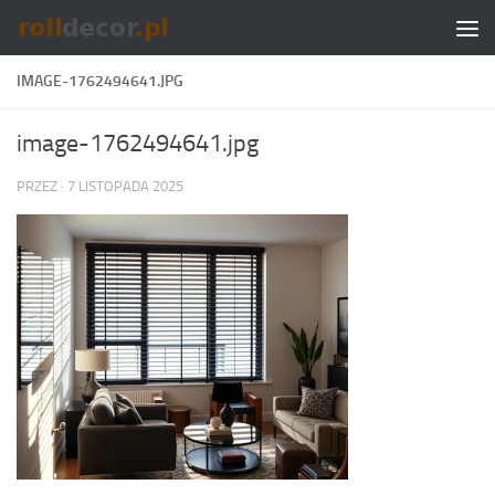
Skip to content
IMAGE-1762494641.JPG
image-1762494641.jpg
PRZEZ
·
7 LISTOPADA 2025