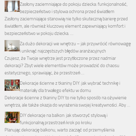
Zasłony zaciemniające do pokoju dziecka: funkcjonalność,
bezpieczeństwo i stylowa ochrona przed światłem
Zasłony zaciemniające stanowią nie tylko skuteczną barierę przed
światłem, ale również kluczowy element zapewniający komfort i
bezpieczeństwo w pokoju dziecka. …
Za dużo dekoracji we wnętrzu – jak przywrócić równowagę
i uniknąć najczęstszych błędów aranżacyjnych
Czujesz, że Twoje wnętrze jest przytłoczone przez nadmiar
dekoracji? Zbyt wiele elementów może prowadzić do chaosu
estetycznego, sprawiając, że przestrzeń …
Dekoracje ścienne z tkaniny DIY: jak wybrać technikę i
materiały dla trwałego efektu w domu
Dekoracje ścienne z tkaniny DIY to nie tylko sposób na ożywienie
wnętrza, ale także okazja do wyrażenia swojej kreatywności. Aby …
DIY dekoracje na balkon: jak stworzyć stylową i
funkcjonalną przestrzeń krok po kroku
Planując dekorację balkonu, warto zacząć od przemyślenia