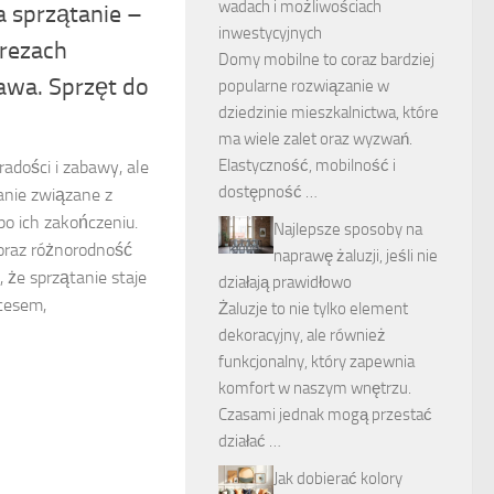
wadach i możliwościach
 sprzątanie –
inwestycyjnych
prezach
Domy mobilne to coraz bardziej
wa. Sprzęt do
popularne rozwiązanie w
dziedzinie mieszkalnictwa, które
ma wiele zalet oraz wyzwań.
Elastyczność, mobilność i
adości i zabawy, ale
dostępność …
nie związane z
o ich zakończeniu.
Najlepsze sposoby na
oraz różnorodność
naprawę żaluzji, jeśli nie
 że sprzątanie staje
działają prawidłowo
cesem,
Żaluzje to nie tylko element
dekoracyjny, ale również
funkcjonalny, który zapewnia
komfort w naszym wnętrzu.
Czasami jednak mogą przestać
działać …
Jak dobierać kolory