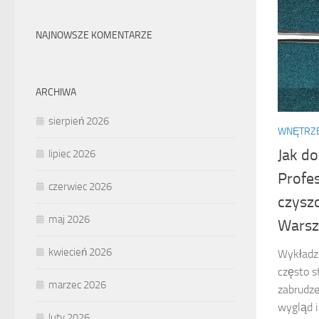
NAJNOWSZE KOMENTARZE
ARCHIWA
sierpień 2026
WNĘTRZ
Jak d
lipiec 2026
Profes
czerwiec 2026
czysz
maj 2026
Warsz
kwiecień 2026
Wykładzi
często s
marzec 2026
zabrudze
wygląd i
luty 2026