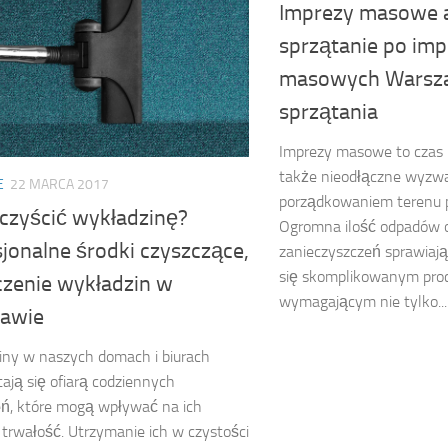
Imprezy masowe a
sprzątanie po im
masowych Warsza
sprzątania
Imprezy masowe to czas r
także nieodłączne wyzwa
E
22 MARCA 2017
porządkowaniem terenu p
oczyścić wykładzinę?
Ogromna ilość odpadów 
jonalne środki czyszczące,
zanieczyszczeń sprawiają,
się skomplikowanym pro
czenie wykładzin w
wymagającym nie tylko...
awie
ny w naszych domach i biurach
tają się ofiarą codziennych
ń, które mogą wpływać na ich
 trwałość. Utrzymanie ich w czystości