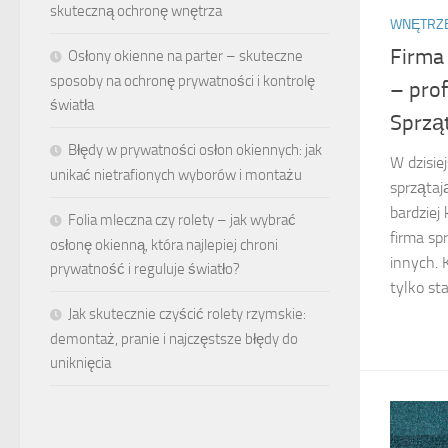
skuteczną ochronę wnętrza
WNĘTRZ
Firma
Osłony okienne na parter – skuteczne
sposoby na ochronę prywatności i kontrolę
– prof
światła
Sprzą
Błędy w prywatności osłon okiennych: jak
W dzisie
unikać nietrafionych wyborów i montażu
sprzątaj
bardziej
Folia mleczna czy rolety – jak wybrać
firma sp
osłonę okienną, która najlepiej chroni
innych. 
prywatność i reguluje światło?
tylko st
Jak skutecznie czyścić rolety rzymskie:
demontaż, pranie i najczęstsze błędy do
uniknięcia