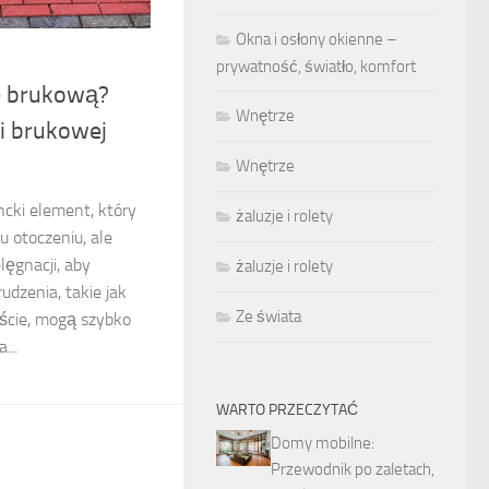
Okna i osłony okienne –
prywatność, światło, komfort
kę brukową?
Wnętrze
i brukowej
Wnętrze
cki element, który
żaluzje i rolety
 otoczeniu, ale
ęgnacji, aby
żaluzje i rolety
udzenia, takie jak
Ze świata
iście, mogą szybko
...
WARTO PRZECZYTAĆ
Domy mobilne:
Przewodnik po zaletach,