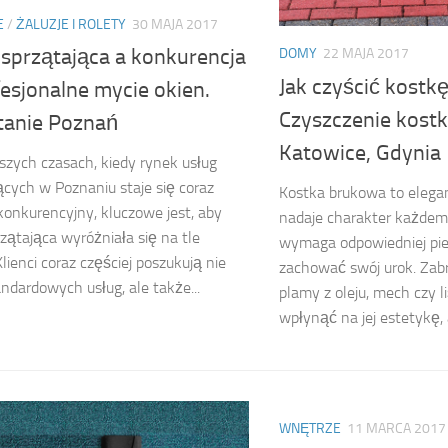
E
/
ŻALUZJE I ROLETY
30 MAJA 2017
 sprzątająca a konkurencja
DOMY
22 MAJA 2017
Jak czyścić kost
esjonalne mycie okien.
Czyszczenie kostk
tanie Poznań
Katowice, Gdynia
jszych czasach, kiedy rynek usług
ących w Poznaniu staje się coraz
Kostka brukowa to elegan
 konkurencyjny, kluczowe jest, aby
nadaje charakter każdemu
rzątająca wyróżniała się na tle
wymaga odpowiedniej piel
Klienci coraz częściej poszukują nie
zachować swój urok. Zabr
andardowych usług, ale także...
plamy z oleju, mech czy l
wpłynąć na jej estetykę, a
WNĘTRZE
11 MARCA 2017