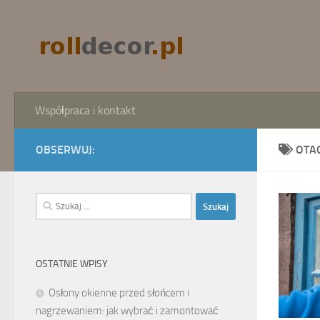
Skip to content
Współpraca i kontakt
OBSERWUJ:
OTA
Szukaj:
OSTATNIE WPISY
Osłony okienne przed słońcem i
nagrzewaniem: jak wybrać i zamontować