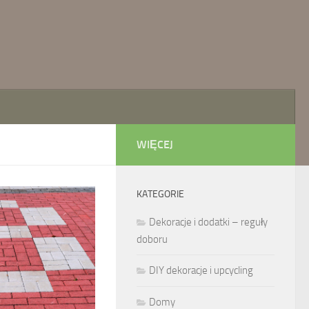
WIĘCEJ
KATEGORIE
Dekoracje i dodatki – reguły
doboru
DIY dekoracje i upcycling
Domy