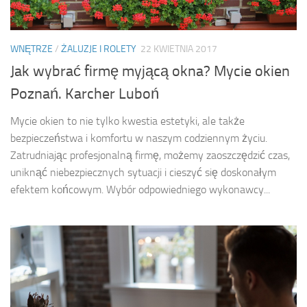
WNĘTRZE
/
ŻALUZJE I ROLETY
22 KWIETNIA 2017
Jak wybrać firmę myjącą okna? Mycie okien
Poznań. Karcher Luboń
Mycie okien to nie tylko kwestia estetyki, ale także
bezpieczeństwa i komfortu w naszym codziennym życiu.
Zatrudniając profesjonalną firmę, możemy zaoszczędzić czas,
uniknąć niebezpiecznych sytuacji i cieszyć się doskonałym
efektem końcowym. Wybór odpowiedniego wykonawcy...