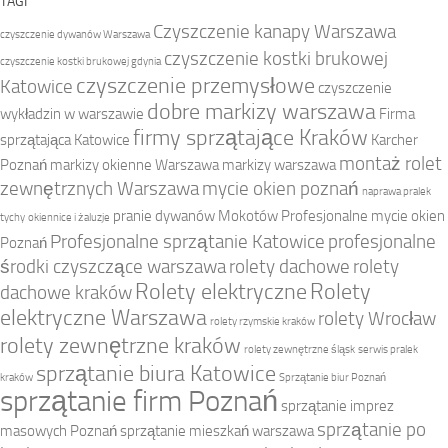
TAGI
Czyszczenie kanapy Warszawa
czyszczenie dywanów Warszawa
czyszczenie kostki brukowej
czyszczenie kostki brukowej gdynia
czyszczenie przemysłowe
Katowice
czyszczenie
dobre markizy warszawa
wykładzin w warszawie
Firma
firmy sprzątające Kraków
sprzątająca Katowice
Karcher
montaż rolet
Poznań
markizy okienne Warszawa
markizy warszawa
zewnętrznych Warszawa
mycie okien poznań
naprawa pralek
pranie dywanów Mokotów
Profesjonalne mycie okien
tychy
okiennice i żaluzje
Profesjonalne sprzątanie Katowice
profesjonalne
Poznań
środki czyszczące warszawa
rolety dachowe
rolety
Rolety elektryczne
Rolety
dachowe kraków
elektryczne Warszawa
rolety Wrocław
rolety rzymskie kraków
rolety zewnętrzne kraków
rolety zewnętrzne śląsk
serwis pralek
sprzątanie biura Katowice
kraków
Sprzątanie biur Poznań
sprzątanie firm Poznań
sprzątanie imprez
sprzątanie po
masowych Poznań
sprzątanie mieszkań warszawa