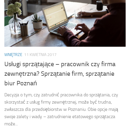
WNĘTRZE
11 KWIETNIA 2017
Usługi sprzątające – pracownik czy firma
zewnętrzna? Sprzątanie firm, sprzątanie
biur Poznań
Decyzja o tym, czy zatrudnić pracownika do sprzątania, czy
skorzystać z usług firmy zewnętrznej, może być trudna,
zwłaszcza dla przedsiębiorstw w Poznaniu. Obie opcje mają
swoje zalety i wady – zatrudnienie etatowego sprzątacza
może...