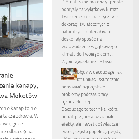
DIY: naturalne materiały i proste
pomysły na wyjątkowy klimat
Tworzenie minimalistycznych
dekoracji świątecznych z
naturalnych materiałów to
doskonały sposób na
wprowadzenie wyjątkowego
klimatu do Twojego domu.
Wybierając elementy takie …
Błędy w decoupage: jak
ranie
ich unikać i skutecznie
enie kanapy,
poprawiać najczęstsze
problemy podczas pracy
wa Mokotów
rękodzielniczej
enie kanap to nie
Decoupage to technika, która
le także zdrowia. W
potrafi przynieść wspaniałe
zawa, gdzie
efekty, ale nawet doświadczeni
ne odbija się na
twórcy często popełniają błędy,