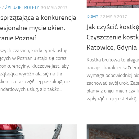
E
/
ŻALUZJE I ROLETY
30 MAJA 2017
 sprzątająca a konkurencja
DOMY
22 MAJA 2017
Jak czyścić kost
esjonalne mycie okien.
Czyszczenie kostk
tanie Poznań
Katowice, Gdynia
jszych czasach, kiedy rynek usług
ących w Poznaniu staje się coraz
Kostka brukowa to elegan
 konkurencyjny, kluczowe jest, aby
nadaje charakter każdemu
rzątająca wyróżniała się na tle
wymaga odpowiedniej piel
Klienci coraz częściej poszukują nie
zachować swój urok. Zabr
andardowych usług, ale także...
plamy z oleju, mech czy l
wpłynąć na jej estetykę, a