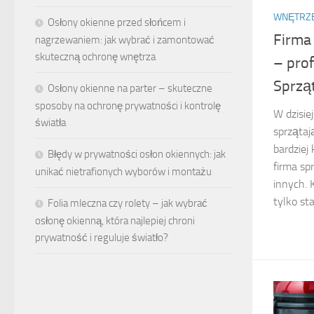
WNĘTRZ
Osłony okienne przed słońcem i
Firma
nagrzewaniem: jak wybrać i zamontować
skuteczną ochronę wnętrza
– prof
Sprzą
Osłony okienne na parter – skuteczne
sposoby na ochronę prywatności i kontrolę
W dzisie
światła
sprzątaj
bardziej
Błędy w prywatności osłon okiennych: jak
firma sp
unikać nietrafionych wyborów i montażu
innych. 
tylko st
Folia mleczna czy rolety – jak wybrać
osłonę okienną, która najlepiej chroni
prywatność i reguluje światło?