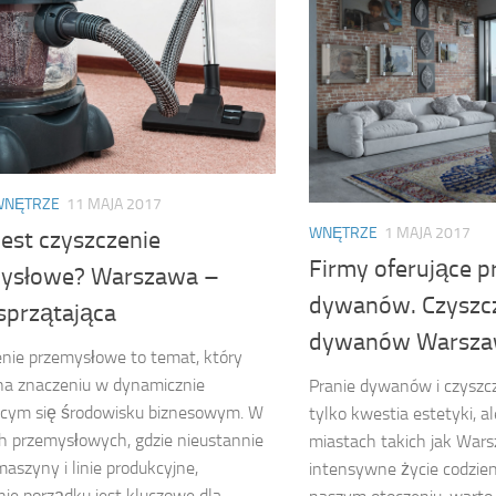
WNĘTRZE
11 MAJA 2017
WNĘTRZE
1 MAJA 2017
jest czyszczenie
Firmy oferujące p
ysłowe? Warszawa –
dywanów. Czyszcz
sprzątająca
dywanów Warsza
nie przemysłowe to temat, który
na znaczeniu w dynamicznie
Pranie dywanów i czyszcz
ącym się środowisku biznesowym. W
tylko kwestia estetyki, a
h przemysłowych, gdzie nieustannie
miastach takich jak Wars
maszyny i linie produkcyjne,
intensywne życie codzien
ie porządku jest kluczowe dla