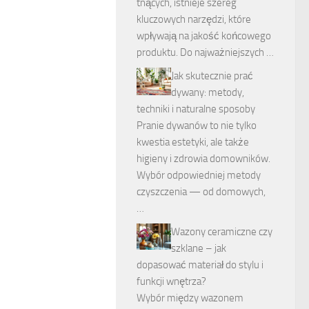
tnących, istnieje szereg
kluczowych narzędzi, które
wpływają na jakość końcowego
produktu. Do najważniejszych …
Jak skutecznie prać
dywany: metody,
techniki i naturalne sposoby
Pranie dywanów to nie tylko
kwestia estetyki, ale także
higieny i zdrowia domowników.
Wybór odpowiedniej metody
czyszczenia — od domowych,
…
Wazony ceramiczne czy
szklane – jak
dopasować materiał do stylu i
funkcji wnętrza?
Wybór między wazonem