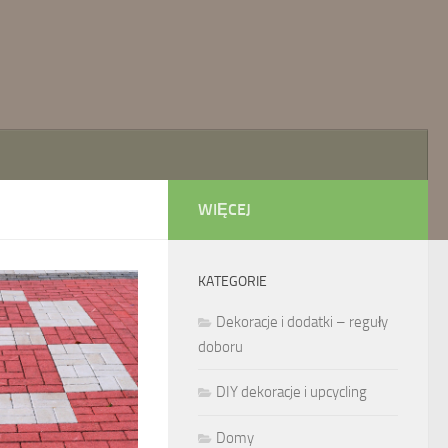
WIĘCEJ
KATEGORIE
Dekoracje i dodatki – reguły
doboru
DIY dekoracje i upcycling
Domy