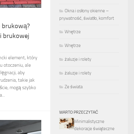
Okna i osłony okienne –
prywatność, światło, komfort
kę brukową?
Wnętrze
i brukowej
Wnętrze
cki element, który
żaluzje i rolety
 otoczeniu, ale
ęgnacji, aby
żaluzje i rolety
udzenia, takie jak
Ze świata
iście, mogą szybko
...
WARTO PRZECZYTAĆ
Minimalistyczne
dekoracje świąteczne