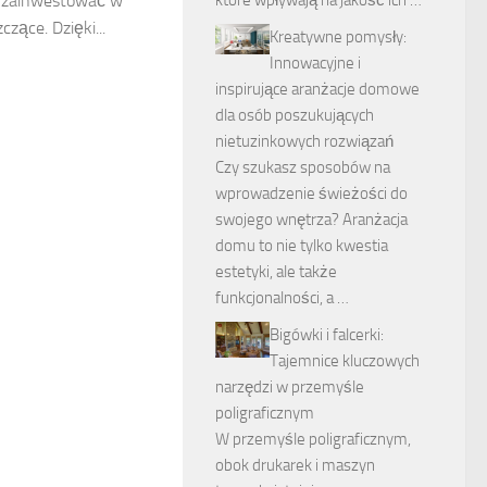
o zainwestować w
które wpływają na jakość ich …
czące. Dzięki...
Kreatywne pomysły:
Innowacyjne i
inspirujące aranżacje domowe
dla osób poszukujących
nietuzinkowych rozwiązań
Czy szukasz sposobów na
wprowadzenie świeżości do
swojego wnętrza? Aranżacja
domu to nie tylko kwestia
estetyki, ale także
funkcjonalności, a …
Bigówki i falcerki:
Tajemnice kluczowych
narzędzi w przemyśle
poligraficznym
W przemyśle poligraficznym,
obok drukarek i maszyn