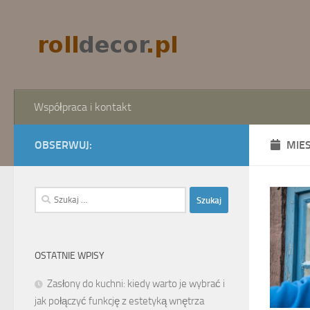
Skip to content
Współpraca i kontakt
OBSERWUJ:
MIE
Szukaj:
OSTATNIE WPISY
Zasłony do kuchni: kiedy warto je wybrać i
jak połączyć funkcję z estetyką wnętrza