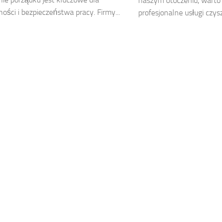
naszym otoczeniu, wart
ości i bezpieczeństwa pracy. Firmy...
profesjonalne usługi czysz