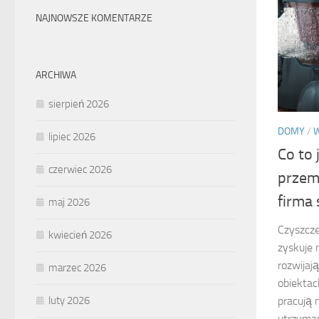
NAJNOWSZE KOMENTARZE
ARCHIWA
sierpień 2026
DOMY
/
lipiec 2026
Co to 
czerwiec 2026
przem
firma 
maj 2026
Czyszcze
kwiecień 2026
zyskuje 
rozwijaj
marzec 2026
obiektac
luty 2026
pracują 
utrzyman