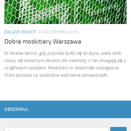
ŻALUZJE I ROLETY
3 PAŹDZIERNIKA 2016
Dobre moskitiery Warszawa
W okresie letnim, gdy przyroda budzi się do życia, wiele osób
cieszy się otwartymi oknami, ale niektórzy z nas zmagają się z
uciążliwymi owadami. Moskitiery to doskonałe rozwiązanie,
które pozwala na swobodne wietrzenie pomieszczeń,...
OBSERWUJ:
Szukaj: