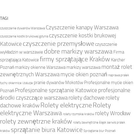
TAGI
Czyszczenie kanapy Warszawa
czyszczenie dywanów Warszawa
czyszczenie kostki brukowej
czyszczenie kostki brukowej gdynia
czyszczenie przemysłowe
Katowice
czyszczenie
dobre markizy warszawa
wykładzin w warszawie
Firma
firmy sprzątające Kraków
sprzątająca Katowice
Karcher
montaż rolet
Poznań
markizy okienne Warszawa
markizy warszawa
zewnętrznych Warszawa
mycie okien poznań
naprawa pralek
pranie dywanów Mokotów
Profesjonalne mycie okien
tychy
okiennice i żaluzje
Profesjonalne sprzątanie Katowice
profesjonalne
Poznań
środki czyszczące warszawa
rolety dachowe
rolety
Rolety elektryczne
Rolety
dachowe kraków
elektryczne Warszawa
rolety Wrocław
rolety rzymskie kraków
rolety zewnętrzne kraków
rolety zewnętrzne śląsk
serwis pralek
sprzątanie biura Katowice
kraków
Sprzątanie biur Poznań