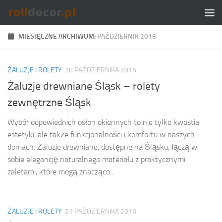
Skip to content
MIESIĘCZNE ARCHIWUM:
PAŹDZIERNIK 2016
ŻALUZJE I ROLETY
28 PAŹDZIERNIKA 2016
Żaluzje drewniane Śląsk – rolety
zewnętrzne Śląsk
Wybór odpowiednich osłon okiennych to nie tylko kwestia
estetyki, ale także funkcjonalności i komfortu w naszych
domach. Żaluzje drewniane, dostępne na Śląsku, łączą w
sobie elegancję naturalnego materiału z praktycznymi
zaletami, które mogą znacząco...
ŻALUZJE I ROLETY
21 PAŹDZIERNIKA 2016