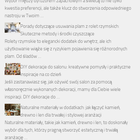
Wybór między dyfuzorem zapachowym a świecą to nie tylko
kwestia preferencji, ale także klucz do stworzenia odpowiedniego
nastroju w Twoim …
Porady dotyczące usuwania plam z rolet rzymskich:
Skuteczne metody i środki czyszczące
Rolety rzymskie to elegancki dodatek do wnętrz, ale ich
użytkowanie wiąże się z ryzykiem pojawienia się różnorodnych
plam. Od śladów …
DIY dekoracje do salonu: kreatywne pomysły i praktyczne
inspiracje na co dzień
Jeśli zastanawiasz się, jak ożywić swój salon za pomocą
własnoręcznie wykonanych dekoracji, mamy dla Ciebie wiele
inspiracji. DIY dekoracje do …
Naturalne materiały w dodatkach: jak łączyć kamień,
drewno i len dla trwałej i stylowej aranżacji
Naturalne materiały, takie jak kamień, drewno i len, to doskonały
wybór dla tych, którzy pragną stworzyć estetyczną i trwałą
aranżację …