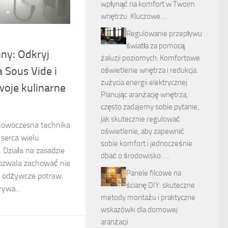
wpłynąć na komfort w Twoim
wnętrzu. Kluczowe …
Regulowanie przepływu
światła za pomocą
ny: Odkryj
żaluzji poziomych: Komfortowe
 Sous Vide i
oświetlenie wnętrza i redukcja
zużycia energii elektrycznej
woje kulinarne
Planując aranżację wnętrza,
często zadajemy sobie pytanie,
jak skutecznie regulować
nowoczesna technika
oświetlenie, aby zapewnić
 serca wielu
sobie komfort i jednocześnie
 Działa na zasadzie
dbać o środowisko. …
pozwala zachować nie
Panele filcowe na
ci odżywcze potraw.
ścianę DIY: skuteczne
ywa...
metody montażu i praktyczne
wskazówki dla domowej
aranżacji