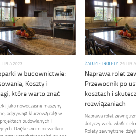
 LIPCA 2023
ŻALUZJE I ROLETY
26 LIPC
oparki w budownictwie:
Naprawa rolet ze
sowania, Koszty i
Przewodnik po us
agi, które warto znać
kosztach i skutec
rozwiązaniach
rki, jako nowoczesne maszyny
ne, odgrywają kluczową rolę w
Naprawa rolet zewnętrzn
projektach budowlanych i
dotyczy wielu właściciel
yjnych. Dzięki swoim niewielkim
Rolety zewnętrzne, dzię