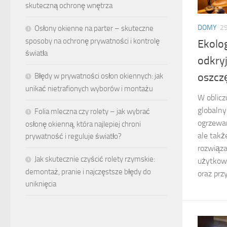
skuteczną ochronę wnętrza
DOMY
29
Osłony okienne na parter – skuteczne
sposoby na ochronę prywatności i kontrolę
Ekolo
światła
odkryj
oszcz
Błędy w prywatności osłon okiennych: jak
unikać nietrafionych wyborów i montażu
W oblicz
globalny
Folia mleczna czy rolety – jak wybrać
ogrzewan
osłonę okienną, która najlepiej chroni
ale takż
prywatność i reguluje światło?
rozwiąza
Jak skutecznie czyścić rolety rzymskie:
użytkowa
demontaż, pranie i najczęstsze błędy do
oraz przy
uniknięcia