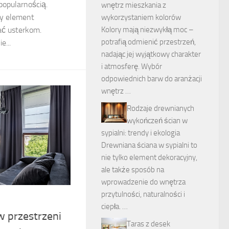
popularnością.
wnętrz mieszkania z
dy element
wykorzystaniem kolorów
ać usterkom.
Kolory mają niezwykłą moc –
potrafią odmienić przestrzeń,
e...
nadając jej wyjątkowy charakter
i atmosferę. Wybór
odpowiednich barw do aranżacji
wnętrz …
Rodzaje drewnianych
wykończeń ścian w
sypialni: trendy i ekologia
Drewniana ściana w sypialni to
nie tylko element dekoracyjny,
ale także sposób na
wprowadzenie do wnętrza
przytulności, naturalności i
ciepła. …
w przestrzeni
Taras z desek