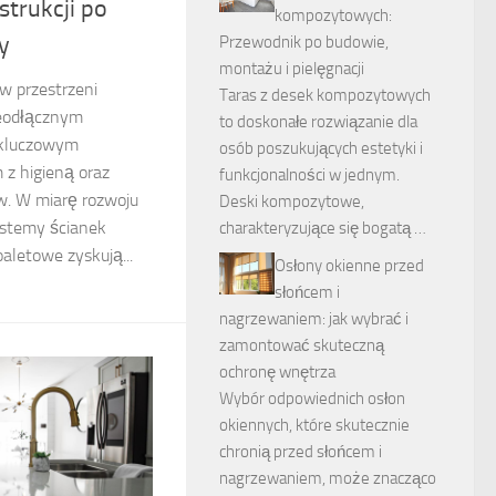
strukcji po
kompozytowych:
y
Przewodnik po budowie,
montażu i pielęgnacji
w przestrzeni
Taras z desek kompozytowych
nieodłącznym
to doskonałe rozwiązanie dla
 kluczowym
osób poszukujących estetyki i
z higieną oraz
funkcjonalności w jednym.
. W miarę rozwoju
Deski kompozytowe,
systemy ścianek
charakteryzujące się bogatą …
aletowe zyskują...
Osłony okienne przed
słońcem i
nagrzewaniem: jak wybrać i
zamontować skuteczną
ochronę wnętrza
Wybór odpowiednich osłon
okiennych, które skutecznie
chronią przed słońcem i
nagrzewaniem, może znacząco