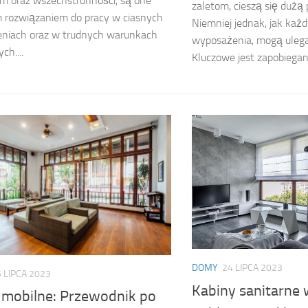
m oraz wszechstronności, są one
zaletom, cieszą się dużą 
 rozwiązaniem do pracy w ciasnych
Niemniej jednak, jak każ
eniach oraz w trudnych warunkach
wyposażenia, mogą uleg
ch....
Kluczowe jest zapobiegani
DOMY
24 LIPCA 2023
 LIPCA 2023
Kabiny sanitarne 
mobilne: Przewodnik po