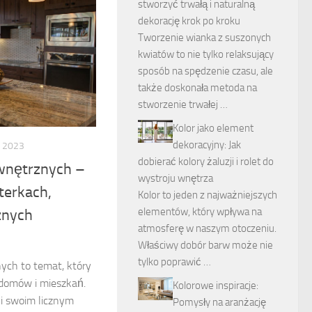
stworzyć trwałą i naturalną
dekorację krok po kroku
Tworzenie wianka z suszonych
kwiatów to nie tylko relaksujący
sposób na spędzenie czasu, ale
także doskonała metoda na
stworzenie trwałej …
Kolor jako element
dekoracyjny: Jak
A 2023
dobierać kolory żaluzji i rolet do
wnętrznych –
wystroju wnętrza
terkach,
Kolor to jeden z najważniejszych
elementów, który wpływa na
znych
atmosferę w naszym otoczeniu.
Właściwy dobór barw może nie
tylko poprawić …
ych to temat, który
i domów i mieszkań.
Kolorowe inspiracje:
ki swoim licznym
Pomysły na aranżację