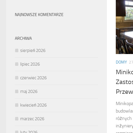
NAJNOWSZE KOMENTARZE
ARCHIWA
sierpień 2026
DOMY
27
lipiec 2026
Minik
czerwiec 2026
Zasto
Przew
maj 2026
Minikopa
kwiecień 2026
budowla
różnych 
marzec 2026
inżynier
luty 2026