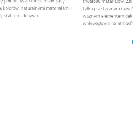
y południowej Francji. Inspirujący
trwałość materiałów. Żalu
 kolorów, naturalnymi materiałami i
tylko praktycznym rozwi
ą, styl ten zdobywa...
ważnym elementem deko
wpływającym na atmosfer