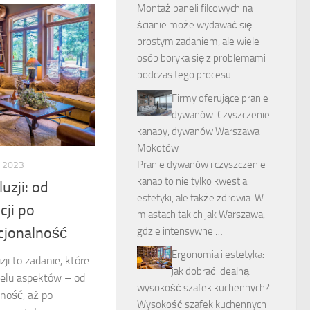
Montaż paneli filcowych na
ścianie może wydawać się
prostym zadaniem, ale wiele
osób boryka się z problemami
podczas tego procesu. …
Firmy oferujące pranie
dywanów. Czyszczenie
kanapy, dywanów Warszawa
Mokotów
Pranie dywanów i czyszczenie
A 2023
kanap to nie tylko kwestia
uzji: od
estetyki, ale także zdrowia. W
cji po
miastach takich jak Warszawa,
cjonalność
gdzie intensywne …
Ergonomia i estetyka:
ji to zadanie, które
jak dobrać idealną
elu aspektów – od
wysokość szafek kuchennych?
lność, aż po
Wysokość szafek kuchennych