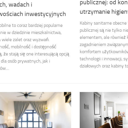
publicznej: od kon
ch, wadach i
utrzymanie higien
wościach inwestycyjnych
Kabiny sanitarne obecne 
ilne to coraz bardziej popularne
publicznej są nie tylko 
nie w dziedzinie mieszkalnictwa,
elementem, ale również
 wiele zalet oraz wyzwań.
zagadnieniem związanym 
ność, mobilność i dostępność
komfortem użytkowników
ą, że stają się one interesującą opcją
technologii i innowacji, 
dla osób prywatnych, jak i
działowych oraz kabiny to
w....