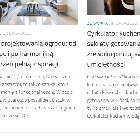
ZE ŚWIATA
18 LIPCA 2023
Cyrkulator kuchen
E
22 LIPCA 2023
 projektowania ogrodu: od
sekrety gotowania
pcji po harmonijną
zrewolucjonizuj s
rzeń pełną inspiracji
umiejętności
wanie ogrodu to nie tylko tworzenie
Gotowanie Sous Vide to 
przestrzeni, to także sztuka, która
kulinarna, która zdobywa
rmonię z funkcjonalnością. W dobie,
miłośników dobrej kuchni.
z więcej osób poszukuje ucieczki w
gotowania w próżni, co 
, zrozumienie zasad aranżacji ogrodu
tylko smak, ale i wartoś
 kluczowe. Od...
Cyrkulator kuchenny odgr