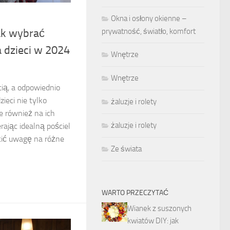
Okna i osłony okienne –
ak wybrać
prywatność, światło, komfort
a dzieci w 2024
Wnętrze
Wnętrze
cią, a odpowiednio
ieci nie tylko
żaluzje i rolety
e również na ich
żaluzje i rolety
rając idealną pościel
cić uwagę na różne
Ze świata
WARTO PRZECZYTAĆ
Wianek z suszonych
kwiatów DIY: jak