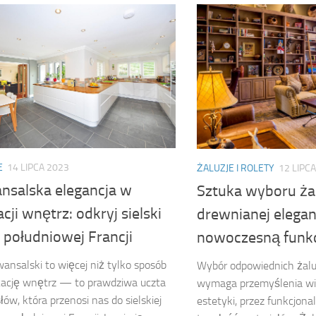
E
14 LIPCA 2023
ŻALUZJE I ROLETY
12 LIPC
nsalska elegancja w
Sztuka wyboru żal
cji wnętrz: odkryj sielski
drewnianej elegan
 południowej Francji
nowoczesną funk
wansalski to więcej niż tylko sposób
Wybór odpowiednich żaluz
żację wnętrz — to prawdziwa uczta
wymaga przemyślenia wi
łów, która przenosi nas do sielskiej
estetyki, przez funkcjona