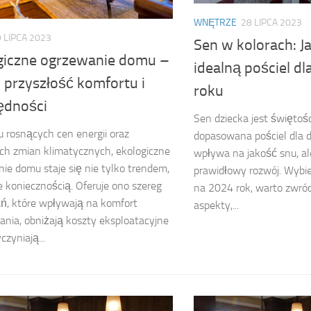
WNĘTRZE
28 LIPCA 2023
 LIPCA 2023
Sen w kolorach: J
giczne ogrzewanie domu –
idealną pościel dl
 przyszłość komfortu i
roku
ędności
Sen dziecka jest świętoś
u rosnących cen energii oraz
dopasowana pościel dla dz
ch zmian klimatycznych, ekologiczne
wpływa na jakość snu, al
ie domu staje się nie tylko trendem,
prawidłowy rozwój. Wybie
e koniecznością. Oferuje ono szereg
na 2024 rok, warto zwró
ń, które wpływają na komfort
aspekty,...
nia, obniżają koszty eksploatacyjne
czyniają...