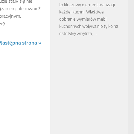
zje stały się nie
to kluczowy element aranżacji
ązaniem, ale również
każdej kuchni. Właściwe
racyjnym,
dobranie wymiarów mebli
ę...
kuchennych wpływa nie tylko na
estetykę wnętrza, …
Następna strona »