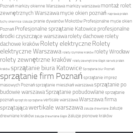
montaż rolet
Poznań
markizy okienne Warszawa
markizy warszawa
zewnętrznych Warszawa
mycie okien poznań
naprawa pralek
pranie dywanów Mokotów
Profesjonalne mycie okien
tychy
okiennice i żaluzje
Profesjonalne sprzątanie Katowice
profesjonalne
Poznań
środki czyszczące warszawa
rolety dachowe
rolety
Rolety elektryczne
Rolety
dachowe kraków
elektryczne Warszawa
rolety Wrocław
rolety rzymskie kraków
rolety zewnętrzne kraków
rolety zewnętrzne śląsk
serwis pralek
sprzątanie biura Katowice
kraków
Sprzątanie biur Poznań
sprzątanie firm Poznań
sprzątanie imprez
sprzątanie po
masowych Poznań
sprzątanie mieszkań warszawa
budowie warszawa
Sprzątanie pobudowlane
sprzątanie
Warszawa firma
poznań
verticale warszawa
sprzęt do sprzątania
wertikale warszawa
sprzątająca
żaluzje
żaluzje drewniane
drewniane kraków
żaluzje pionowe kraków
żaluzje drewniane śląsk