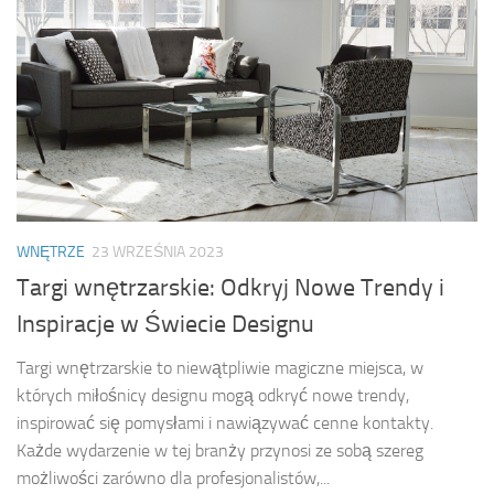
WNĘTRZE
23 WRZEŚNIA 2023
Targi wnętrzarskie: Odkryj Nowe Trendy i
Inspiracje w Świecie Designu
Targi wnętrzarskie to niewątpliwie magiczne miejsca, w
których miłośnicy designu mogą odkryć nowe trendy,
inspirować się pomysłami i nawiązywać cenne kontakty.
Każde wydarzenie w tej branży przynosi ze sobą szereg
możliwości zarówno dla profesjonalistów,...