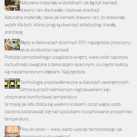
Naturalne materiały w dodatkach: jak łączyć kamień,
drewno i len dla trwałej i stylowej aranżacji
Naturalne materiały, takie jak kamień, drewno i len, to doskonały
wybór dla tych, którzy pragną stworzyć estetyczną i trwałą
aranżację …
Błędy w dekoracjach ściennych DIY: najczęstsze przyczyny i
jak je skutecznie naprawić
Podczas samodzielnego urządzania wnętrz, wiele osób napotyka
na trudności związane z dekoracjami ściennymi, co często kończy
się niezamierzonymi błędami. Najczęstsze …
Technologie przeciwsłoneczne w żaluzjach zewnętrznych:
Ochrona przed nadmiernym nagrzewaniem się i
utrzymanie komfortowej temperatury
W miarę jak lato zbliża się wielkimi krokami, coraz więcej osób
zaczyna zastanawiać się nad sposobami na zachowanie przyjemnej
temperatury …
Plisy do okien – kiedy warto wybrać termoizolację i jak
dopasować je do wnętrza?