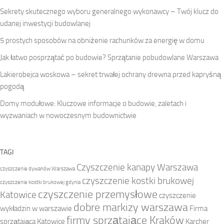
Sekrety skutecznego wyboru generalnego wykonawcy – Twój klucz do
udanej inwestycji budowlanej
5 prostych sposobów na obniżenie rachunków za energię w domu
Jak łatwo posprzątać po budowie? Sprzątanie pobudowlane Warszawa
Lakierobejca woskowa – sekret trwałej ochrany drewna przed kapryśną
pogodą
Domy modułowe: Kluczowe informacje o budowie, zaletach i
wyzwaniach w nowoczesnym budownictwie
TAGI
Czyszczenie kanapy Warszawa
czyszczenie dywanów Warszawa
czyszczenie kostki brukowej
czyszczenie kostki brukowej gdynia
czyszczenie przemysłowe
Katowice
czyszczenie
dobre markizy warszawa
wykładzin w warszawie
Firma
firmy sprzątające Kraków
sprzątająca Katowice
Karcher