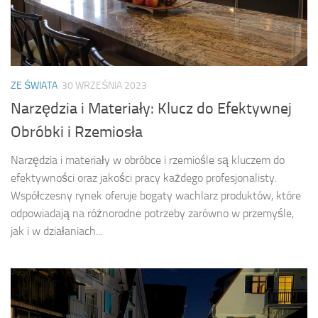
ZE ŚWIATA
30 WRZEŚNIA 2023
Narzędzia i Materiały: Klucz do Efektywnej
Obróbki i Rzemiosła
Narzędzia i materiały w obróbce i rzemiośle są kluczem do
efektywności oraz jakości pracy każdego profesjonalisty.
Współczesny rynek oferuje bogaty wachlarz produktów, które
odpowiadają na różnorodne potrzeby zarówno w przemyśle,
jak i w działaniach...