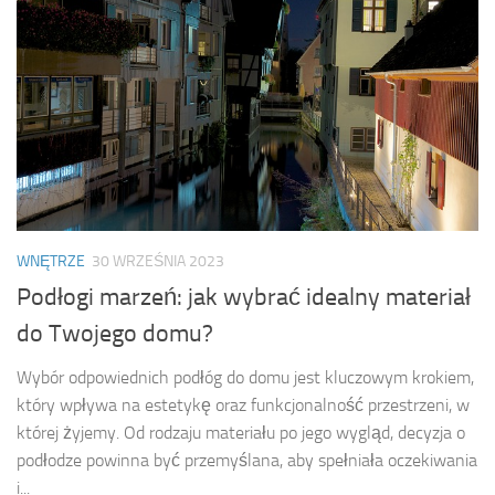
WNĘTRZE
30 WRZEŚNIA 2023
Podłogi marzeń: jak wybrać idealny materiał
do Twojego domu?
Wybór odpowiednich podłóg do domu jest kluczowym krokiem,
który wpływa na estetykę oraz funkcjonalność przestrzeni, w
której żyjemy. Od rodzaju materiału po jego wygląd, decyzja o
podłodze powinna być przemyślana, aby spełniała oczekiwania
i...