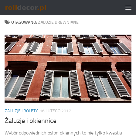
Skip to content
OTAGOWANO:
ŻALUZJE DREWNIANE
ŻALUZJE I ROLETY
16 LUTEGO 2017
Żaluzje i okiennice
Wybór odpowiednich osłon okiennych to nie tylko kwestia