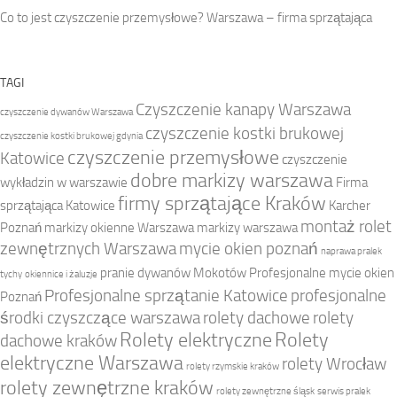
Co to jest czyszczenie przemysłowe? Warszawa – firma sprzątająca
TAGI
Czyszczenie kanapy Warszawa
czyszczenie dywanów Warszawa
czyszczenie kostki brukowej
czyszczenie kostki brukowej gdynia
czyszczenie przemysłowe
Katowice
czyszczenie
dobre markizy warszawa
wykładzin w warszawie
Firma
firmy sprzątające Kraków
sprzątająca Katowice
Karcher
montaż rolet
Poznań
markizy okienne Warszawa
markizy warszawa
zewnętrznych Warszawa
mycie okien poznań
naprawa pralek
pranie dywanów Mokotów
Profesjonalne mycie okien
tychy
okiennice i żaluzje
Profesjonalne sprzątanie Katowice
profesjonalne
Poznań
środki czyszczące warszawa
rolety dachowe
rolety
Rolety elektryczne
Rolety
dachowe kraków
elektryczne Warszawa
rolety Wrocław
rolety rzymskie kraków
rolety zewnętrzne kraków
rolety zewnętrzne śląsk
serwis pralek