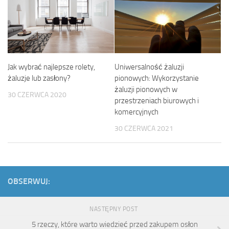
Uniwersalność żaluzji
Jak wybrać najlepsze rolety,
pionowych: Wykorzystanie
żaluzje lub zasłony?
żaluzji pionowych w
30 CZERWCA 2020
przestrzeniach biurowych i
komercyjnych
30 CZERWCA 2021
OBSERWUJ:
NASTĘPNY POST
5 rzeczy, które warto wiedzieć przed zakupem osłon