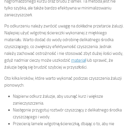
nagromadzonego kurzu oraz brudu z lameli. Ta metoda jest nie
tylko szybka, ale także bardzo efektywna w minimalizowaniu
zanieczyszczeń.
Po odkurzeniu należy zwrócić uwagę na dokładne przetarcie żaluzji.
Najlepiej użyć wilgotnej ściereczki wykonanej z miękkiego
materiału. Warto dodać do wody odrobinę delikatnego środka
czyszczącego, co zwiększy efektywność czyszczenia. Jednak
należy zachować ostrożność i nie stosować zbyt dużej ilości wody,
gdyż nadmiar cieczy może uszkodzić
materiał
lub sprawić, że
żaluzje będą się brudzić szybciej w przyszłości.
Oto kilka kroków, które warto wykonać podczas czyszczenia żaluzji
pionowych:
Najpierw odkurz żaluzje, aby usunąć kurz i większe
zanieczyszczenia.
Następnie przygotuj roztwór czyszczący z delikatnego środka
czyszczącego i wody.
Przecieraj lamele wilgotną ściereczką, dbając o to, aby nie