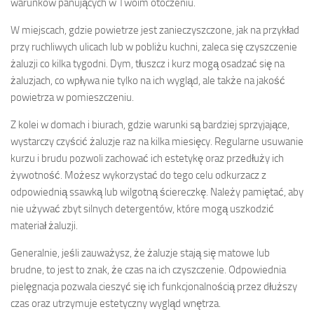
warunków panujących w Twoim otoczeniu.
W miejscach, gdzie powietrze jest zanieczyszczone, jak na przykład
przy ruchliwych ulicach lub w pobliżu kuchni, zaleca się czyszczenie
żaluzji co kilka tygodni. Dym, tłuszcz i kurz mogą osadzać się na
żaluzjach, co wpływa nie tylko na ich wygląd, ale także na jakość
powietrza w pomieszczeniu.
Z kolei w domach i biurach, gdzie warunki są bardziej sprzyjające,
wystarczy czyścić żaluzje raz na kilka miesięcy. Regularne usuwanie
kurzu i brudu pozwoli zachować ich estetykę oraz przedłuży ich
żywotność. Możesz wykorzystać do tego celu odkurzacz z
odpowiednią ssawką lub wilgotną ściereczkę. Należy pamiętać, aby
nie używać zbyt silnych detergentów, które mogą uszkodzić
materiał żaluzji.
Generalnie, jeśli zauważysz, że żaluzje stają się matowe lub
brudne, to jest to znak, że czas na ich czyszczenie. Odpowiednia
pielęgnacja pozwala cieszyć się ich funkcjonalnością przez dłuższy
czas oraz utrzymuje estetyczny wygląd wnętrza.