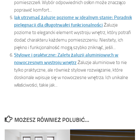
pomieszczeń. Wybór odpowiednich osłon może znacząco
poprawić komfort...
Jak utrzymać żaluzje poziome w idealnym stanie: Poradnik
pielęgnacji dla długotrwałej funkcjonalności
Żaluzje
poziome to elegancki element wystroju wnętrz, który potrafi
dodać charakteru każdemu pomieszczeniu. Niestety, ich
piękno i funkcjonalność mogą szybko zniknąć, jeśli...
Stylowe i praktyczne: Zalety żaluzji aluminiowych w
nowoczesnym wystroju wnętrz
Żaluzje aluminiowe to nie
tylko praktyczne, ale również stylowe rozwiązanie, które
doskonale wpisuje się w nowoczesne wnętrza. Ich unikalne
właściwości, takie jak...
MOŻESZ RÓWNIEŻ POLUBIĆ…