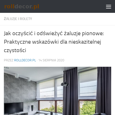
Skip to content
ŻALUZJE I ROLETY
Jak oczyścić i odświeżyć żaluzje pionowe:
Praktyczne wskazówki dla nieskazitelnej
czystości
PRZEZ
ROLLDECOR.PL
·
14 SIERPNIA 2020