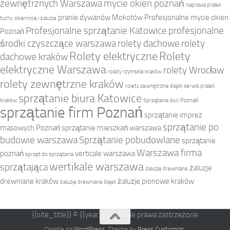
zewnętrznych Warszawa
mycie okien poznań
naprawa pralek
pranie dywanów Mokotów
Profesjonalne mycie okien
tychy
okiennice i żaluzje
Profesjonalne sprzątanie Katowice
profesjonalne
Poznań
środki czyszczące warszawa
rolety dachowe
rolety
Rolety elektryczne
Rolety
dachowe kraków
elektryczne Warszawa
rolety Wrocław
rolety rzymskie kraków
rolety zewnętrzne kraków
rolety zewnętrzne śląsk
serwis pralek
sprzątanie biura Katowice
kraków
Sprzątanie biur Poznań
sprzątanie firm Poznań
sprzątanie imprez
sprzątanie po
masowych Poznań
sprzątanie mieszkań warszawa
budowie warszawa
Sprzątanie pobudowlane
sprzątanie
Warszawa firma
poznań
verticale warszawa
sprzęt do sprzątania
wertikale warszawa
sprzątająca
żaluzje
żaluzje drewniane
drewniane kraków
żaluzje pionowe kraków
żaluzje drewniane śląsk
{{site_title}} © {{year}}. Wszelkie prawa zastrzeżone
Oparte na
WordPress
. Theme by
Press Customizr
.