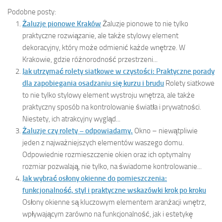
Podobne posty:
Żaluzje pionowe Kraków
Żaluzje pionowe to nie tylko
praktyczne rozwiązanie, ale także stylowy element
dekoracyjny, który może odmienić każde wnętrze. W
Krakowie, gdzie różnorodność przestrzeni...
Jak utrzymać rolety siatkowe w czystości: Praktyczne porady
dla zapobiegania osadzaniu się kurzu i brudu
Rolety siatkowe
to nie tylko stylowy element wystroju wnętrza, ale także
praktyczny sposób na kontrolowanie światła i prywatności.
Niestety, ich atrakcyjny wygląd...
Żaluzje czy rolety – odpowiadamy.
Okno – niewątpliwie
jeden z najważniejszych elementów waszego domu.
Odpowiednie rozmieszczenie okien oraz ich optymalny
rozmiar pozwalają, nie tylko, na świadome kontrolowanie...
Jak wybrać osłony okienne do pomieszczenia:
funkcjonalność, styl i praktyczne wskazówki krok po kroku
Osłony okienne są kluczowym elementem aranżacji wnętrz,
wpływającym zarówno na funkcjonalność, jak i estetykę