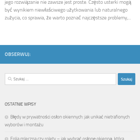
jego rozwiązanie nie zawsze jest proste. Często usterki mogą
być wynikiem niewłaściwego użytkowania lub naturalnego
zużycia, co sprawia, że warto poznać najczęstsze problemy,...
OBSERWUJ:
Szukaj:
OSTATNIE WPISY
Błędy w prywatności osłon okiennych: jak unikać nietrafionych
wyborów i montażu
Folia mleczna czy rolety – jak wybrać osłonę okienną, która