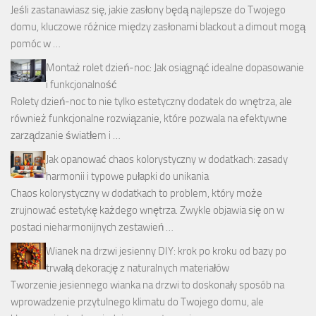
Jeśli zastanawiasz się, jakie zasłony będą najlepsze do Twojego
domu, kluczowe różnice między zasłonami blackout a dimout mogą
pomóc w …
Montaż rolet dzień-noc: Jak osiągnąć idealne dopasowanie
i funkcjonalność
Rolety dzień-noc to nie tylko estetyczny dodatek do wnętrza, ale
również funkcjonalne rozwiązanie, które pozwala na efektywne
zarządzanie światłem i …
Jak opanować chaos kolorystyczny w dodatkach: zasady
harmonii i typowe pułapki do unikania
Chaos kolorystyczny w dodatkach to problem, który może
zrujnować estetykę każdego wnętrza. Zwykle objawia się on w
postaci nieharmonijnych zestawień …
Wianek na drzwi jesienny DIY: krok po kroku od bazy po
trwałą dekorację z naturalnych materiałów
Tworzenie jesiennego wianka na drzwi to doskonały sposób na
wprowadzenie przytulnego klimatu do Twojego domu, ale