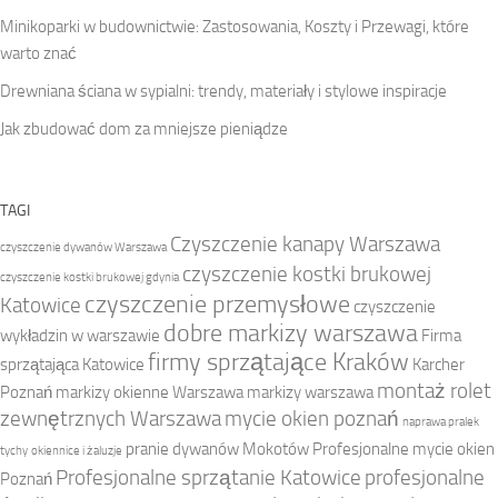
Minikoparki w budownictwie: Zastosowania, Koszty i Przewagi, które
warto znać
Drewniana ściana w sypialni: trendy, materiały i stylowe inspiracje
Jak zbudować dom za mniejsze pieniądze
TAGI
Czyszczenie kanapy Warszawa
czyszczenie dywanów Warszawa
czyszczenie kostki brukowej
czyszczenie kostki brukowej gdynia
czyszczenie przemysłowe
Katowice
czyszczenie
dobre markizy warszawa
wykładzin w warszawie
Firma
firmy sprzątające Kraków
sprzątająca Katowice
Karcher
montaż rolet
Poznań
markizy okienne Warszawa
markizy warszawa
zewnętrznych Warszawa
mycie okien poznań
naprawa pralek
pranie dywanów Mokotów
Profesjonalne mycie okien
tychy
okiennice i żaluzje
Profesjonalne sprzątanie Katowice
profesjonalne
Poznań