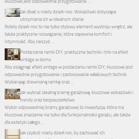
kluczowe jest odpowiednie przygotowanie. …
Jak dbać o rolety dzień-noc: Wskazówki dotyczące
utrzymania ich w idealnym stanie
Rolety dzień-noc to nie tylko stylowy element wystroju wnętrz, ale
także praktyczne rozwiązanie, które zapewnia komfort i
intymność. Aby cieszyć …
Postarzanie ramki DIY: praktyczne techniki i triki na efekt
vintage w domu
Aby osiągnąć efekt vintage w postarzaniu ramki DIY, kluczowe jest
odpowiednie przygotowanie i zastosowanie właściwych technik.
Wybierając drewnianą ramkę oraz …
Jak wybrać idealną bramę garażową: kluczowe wskazówki i
trendy oraz bezpieczeństwo
Wybór odpowiedniej bramy garażowej to inwestycja, która ma
kluczowe znaczenie nie tylko dla funkcjonalności garażu, ale także
dla estetyki całego …
Jak czyścić rolety dzień noc, by zachować ich