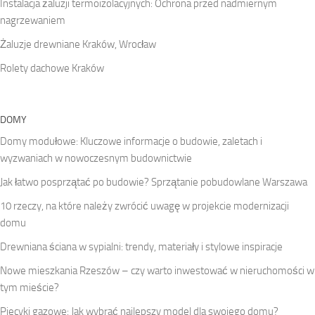
Instalacja żaluzji termoizolacyjnych: Ochrona przed nadmiernym
nagrzewaniem
Żaluzje drewniane Kraków, Wrocław
Rolety dachowe Kraków
DOMY
Domy modułowe: Kluczowe informacje o budowie, zaletach i
wyzwaniach w nowoczesnym budownictwie
Jak łatwo posprzątać po budowie? Sprzątanie pobudowlane Warszawa
10 rzeczy, na które należy zwrócić uwagę w projekcie modernizacji
domu
Drewniana ściana w sypialni: trendy, materiały i stylowe inspiracje
Nowe mieszkania Rzeszów – czy warto inwestować w nieruchomości w
tym mieście?
Piecyki gazowe: Jak wybrać najlepszy model dla swojego domu?