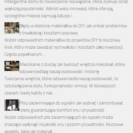
Inteligentne domy to nowoczesne rozwiązanie, które zyskuje coraz
większą popularność. Wśród wielu innowacji, które oferują,
szczególne miejsce zajmują żaluzje i …
Błędy w doborze materiałów do DIY: jak unikać problemów
z trwałością i kosztami poprawy
Wybór odpowiednich materiałów do projektów DIY to kluczowy
krok, który może zaważyć na trwałości i kosztach całej inwestycji.
Często popełnianym …
Mieszkanie z duszą: Jak tworzyć wnętrza mieszkań, które
odzwierciedlają naszą osobowość i historię
Tworzenie wnętrza, które odzwierciedla naszą osobowość, to
sztuka łączenia stylu, funkcjonalności i emocji. W dzisiejszych
czasach, kiedy każdy z nas …
Plisy zaciemniające do sypialni: jak wybrać i zamontować
rolety gwarantujące komfort snu i prywatność
Wybór odpowiednich plis zaciemniających do sypialni może
znacząco wpłynąć na jakość snu i poziom prywatności. Kluczowe
aspekty, takie jak materiał, …