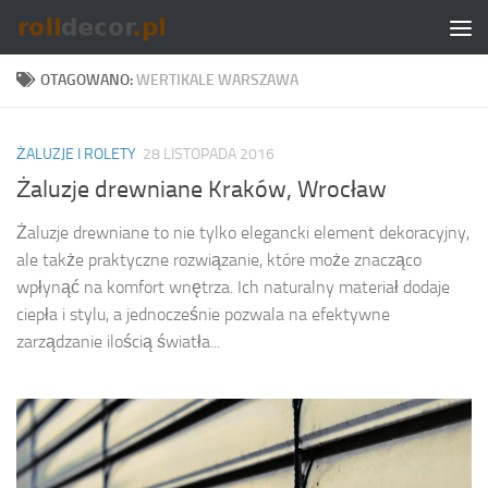
Skip to content
OTAGOWANO:
WERTIKALE WARSZAWA
ŻALUZJE I ROLETY
28 LISTOPADA 2016
Żaluzje drewniane Kraków, Wrocław
Żaluzje drewniane to nie tylko elegancki element dekoracyjny,
ale także praktyczne rozwiązanie, które może znacząco
wpłynąć na komfort wnętrza. Ich naturalny materiał dodaje
ciepła i stylu, a jednocześnie pozwala na efektywne
zarządzanie ilością światła...