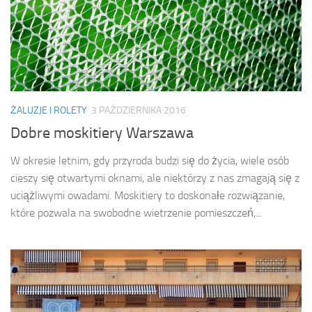
ŻALUZJE I ROLETY
3 PAŹDZIERNIKA 2016
Dobre moskitiery Warszawa
W okresie letnim, gdy przyroda budzi się do życia, wiele osób
cieszy się otwartymi oknami, ale niektórzy z nas zmagają się z
uciążliwymi owadami. Moskitiery to doskonałe rozwiązanie,
które pozwala na swobodne wietrzenie pomieszczeń,...