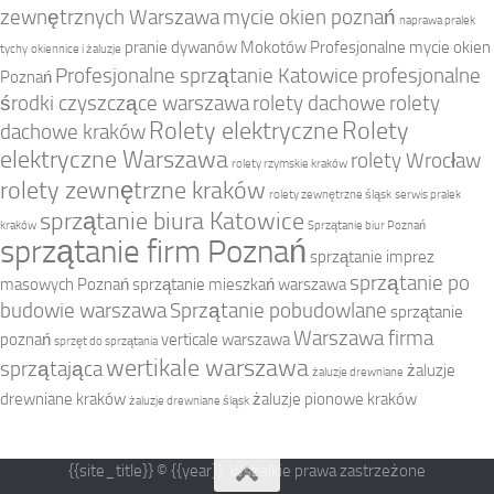
zewnętrznych Warszawa
mycie okien poznań
naprawa pralek
pranie dywanów Mokotów
Profesjonalne mycie okien
tychy
okiennice i żaluzje
Profesjonalne sprzątanie Katowice
profesjonalne
Poznań
środki czyszczące warszawa
rolety dachowe
rolety
Rolety elektryczne
Rolety
dachowe kraków
elektryczne Warszawa
rolety Wrocław
rolety rzymskie kraków
rolety zewnętrzne kraków
rolety zewnętrzne śląsk
serwis pralek
sprzątanie biura Katowice
kraków
Sprzątanie biur Poznań
sprzątanie firm Poznań
sprzątanie imprez
sprzątanie po
masowych Poznań
sprzątanie mieszkań warszawa
budowie warszawa
Sprzątanie pobudowlane
sprzątanie
Warszawa firma
poznań
verticale warszawa
sprzęt do sprzątania
wertikale warszawa
sprzątająca
żaluzje
żaluzje drewniane
drewniane kraków
żaluzje pionowe kraków
żaluzje drewniane śląsk
{{site_title}} © {{year}}. Wszelkie prawa zastrzeżone