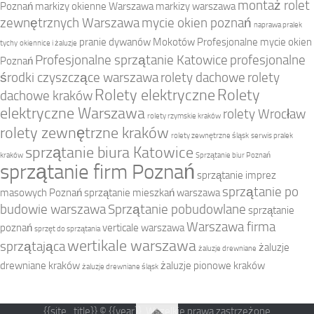
montaż rolet
Poznań
markizy okienne Warszawa
markizy warszawa
zewnętrznych Warszawa
mycie okien poznań
naprawa pralek
pranie dywanów Mokotów
Profesjonalne mycie okien
tychy
okiennice i żaluzje
Profesjonalne sprzątanie Katowice
profesjonalne
Poznań
środki czyszczące warszawa
rolety dachowe
rolety
Rolety elektryczne
Rolety
dachowe kraków
elektryczne Warszawa
rolety Wrocław
rolety rzymskie kraków
rolety zewnętrzne kraków
rolety zewnętrzne śląsk
serwis pralek
sprzątanie biura Katowice
kraków
Sprzątanie biur Poznań
sprzątanie firm Poznań
sprzątanie imprez
sprzątanie po
masowych Poznań
sprzątanie mieszkań warszawa
budowie warszawa
Sprzątanie pobudowlane
sprzątanie
Warszawa firma
poznań
verticale warszawa
sprzęt do sprzątania
wertikale warszawa
sprzątająca
żaluzje
żaluzje drewniane
drewniane kraków
żaluzje pionowe kraków
żaluzje drewniane śląsk
{{site_title}} © {{year}}. Wszelkie prawa zastrzeżone