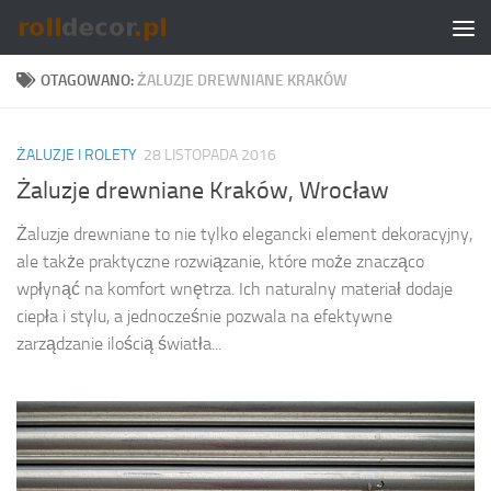
Skip to content
OTAGOWANO:
ŻALUZJE DREWNIANE KRAKÓW
ŻALUZJE I ROLETY
28 LISTOPADA 2016
Żaluzje drewniane Kraków, Wrocław
Żaluzje drewniane to nie tylko elegancki element dekoracyjny,
ale także praktyczne rozwiązanie, które może znacząco
wpłynąć na komfort wnętrza. Ich naturalny materiał dodaje
ciepła i stylu, a jednocześnie pozwala na efektywne
zarządzanie ilością światła...