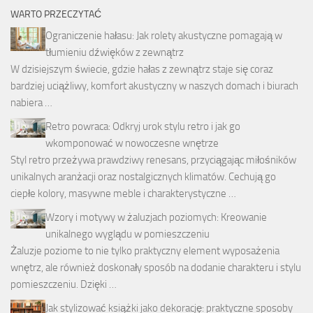
WARTO PRZECZYTAĆ
Ograniczenie hałasu: Jak rolety akustyczne pomagają w
tłumieniu dźwięków z zewnątrz
W dzisiejszym świecie, gdzie hałas z zewnątrz staje się coraz
bardziej uciążliwy, komfort akustyczny w naszych domach i biurach
nabiera …
Retro powraca: Odkryj urok stylu retro i jak go
wkomponować w nowoczesne wnętrze
Styl retro przeżywa prawdziwy renesans, przyciągając miłośników
unikalnych aranżacji oraz nostalgicznych klimatów. Cechują go
ciepłe kolory, masywne meble i charakterystyczne …
Wzory i motywy w żaluzjach poziomych: Kreowanie
unikalnego wyglądu w pomieszczeniu
Żaluzje poziome to nie tylko praktyczny element wyposażenia
wnętrz, ale również doskonały sposób na dodanie charakteru i stylu
pomieszczeniu. Dzięki …
Jak stylizować książki jako dekorację: praktyczne sposoby