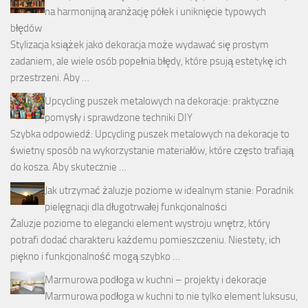
na harmonijną aranżację półek i uniknięcie typowych
błędów
Stylizacja książek jako dekoracja może wydawać się prostym
zadaniem, ale wiele osób popełnia błędy, które psują estetykę ich
przestrzeni. Aby …
Upcycling puszek metalowych na dekoracje: praktyczne
pomysły i sprawdzone techniki DIY
Szybka odpowiedź: Upcycling puszek metalowych na dekoracje to
świetny sposób na wykorzystanie materiałów, które często trafiają
do kosza. Aby skutecznie …
Jak utrzymać żaluzje poziome w idealnym stanie: Poradnik
pielęgnacji dla długotrwałej funkcjonalności
Żaluzje poziome to elegancki element wystroju wnętrz, który
potrafi dodać charakteru każdemu pomieszczeniu. Niestety, ich
piękno i funkcjonalność mogą szybko …
Marmurowa podłoga w kuchni – projekty i dekoracje
Marmurowa podłoga w kuchni to nie tylko element luksusu,