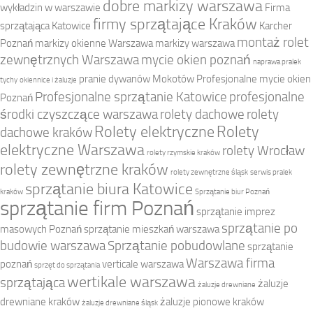
dobre markizy warszawa
wykładzin w warszawie
Firma
firmy sprzątające Kraków
sprzątająca Katowice
Karcher
montaż rolet
Poznań
markizy okienne Warszawa
markizy warszawa
zewnętrznych Warszawa
mycie okien poznań
naprawa pralek
pranie dywanów Mokotów
Profesjonalne mycie okien
tychy
okiennice i żaluzje
Profesjonalne sprzątanie Katowice
profesjonalne
Poznań
środki czyszczące warszawa
rolety dachowe
rolety
Rolety elektryczne
Rolety
dachowe kraków
elektryczne Warszawa
rolety Wrocław
rolety rzymskie kraków
rolety zewnętrzne kraków
rolety zewnętrzne śląsk
serwis pralek
sprzątanie biura Katowice
kraków
Sprzątanie biur Poznań
sprzątanie firm Poznań
sprzątanie imprez
sprzątanie po
masowych Poznań
sprzątanie mieszkań warszawa
budowie warszawa
Sprzątanie pobudowlane
sprzątanie
Warszawa firma
poznań
verticale warszawa
sprzęt do sprzątania
wertikale warszawa
sprzątająca
żaluzje
żaluzje drewniane
drewniane kraków
żaluzje pionowe kraków
żaluzje drewniane śląsk