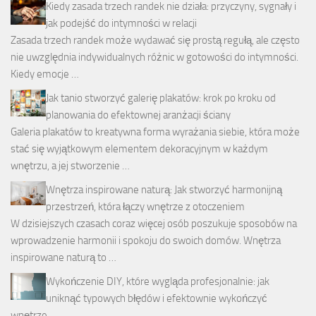
Kiedy zasada trzech randek nie działa: przyczyny, sygnały i
jak podejść do intymności w relacji
Zasada trzech randek może wydawać się prostą regułą, ale często
nie uwzględnia indywidualnych różnic w gotowości do intymności.
Kiedy emocje …
Jak tanio stworzyć galerię plakatów: krok po kroku od
planowania do efektownej aranżacji ściany
Galeria plakatów to kreatywna forma wyrażania siebie, która może
stać się wyjątkowym elementem dekoracyjnym w każdym
wnętrzu, a jej stworzenie …
Wnętrza inspirowane naturą: Jak stworzyć harmonijną
przestrzeń, która łączy wnętrze z otoczeniem
W dzisiejszych czasach coraz więcej osób poszukuje sposobów na
wprowadzenie harmonii i spokoju do swoich domów. Wnętrza
inspirowane naturą to …
Wykończenie DIY, które wygląda profesjonalnie: jak
uniknąć typowych błędów i efektownie wykończyć
wnętrze