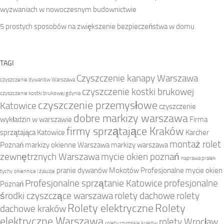
wyzwaniach w nowoczesnym budownictwie
5 prostych sposobów na zwiększenie bezpieczeństwa w domu
TAGI
Czyszczenie kanapy Warszawa
czyszczenie dywanów Warszawa
czyszczenie kostki brukowej
czyszczenie kostki brukowej gdynia
czyszczenie przemysłowe
Katowice
czyszczenie
dobre markizy warszawa
wykładzin w warszawie
Firma
firmy sprzątające Kraków
sprzątająca Katowice
Karcher
montaż rolet
Poznań
markizy okienne Warszawa
markizy warszawa
zewnętrznych Warszawa
mycie okien poznań
naprawa pralek
pranie dywanów Mokotów
Profesjonalne mycie okien
tychy
okiennice i żaluzje
Profesjonalne sprzątanie Katowice
profesjonalne
Poznań
środki czyszczące warszawa
rolety dachowe
rolety
Rolety elektryczne
Rolety
dachowe kraków
elektryczne Warszawa
rolety Wrocław
rolety rzymskie kraków