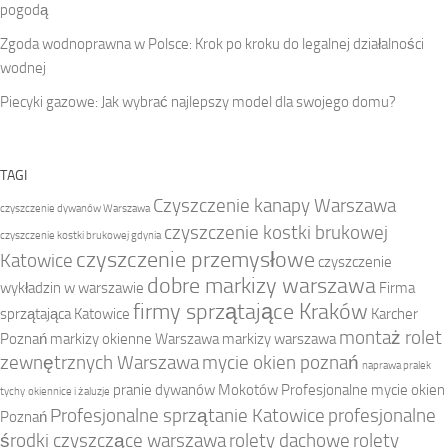
pogodą
Zgoda wodnoprawna w Polsce: Krok po kroku do legalnej działalności
wodnej
Piecyki gazowe: Jak wybrać najlepszy model dla swojego domu?
TAGI
Czyszczenie kanapy Warszawa
czyszczenie dywanów Warszawa
czyszczenie kostki brukowej
czyszczenie kostki brukowej gdynia
czyszczenie przemysłowe
Katowice
czyszczenie
dobre markizy warszawa
wykładzin w warszawie
Firma
firmy sprzątające Kraków
sprzątająca Katowice
Karcher
montaż rolet
Poznań
markizy okienne Warszawa
markizy warszawa
zewnętrznych Warszawa
mycie okien poznań
naprawa pralek
pranie dywanów Mokotów
Profesjonalne mycie okien
tychy
okiennice i żaluzje
Profesjonalne sprzątanie Katowice
profesjonalne
Poznań
środki czyszczące warszawa
rolety dachowe
rolety