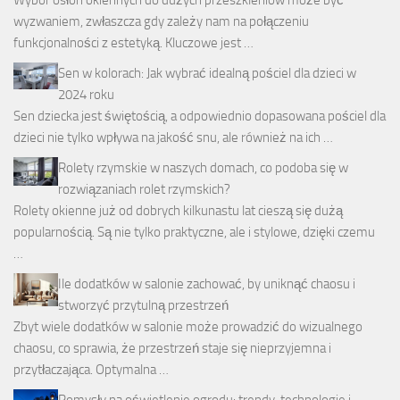
wyzwaniem, zwłaszcza gdy zależy nam na połączeniu
funkcjonalności z estetyką. Kluczowe jest …
Sen w kolorach: Jak wybrać idealną pościel dla dzieci w
2024 roku
Sen dziecka jest świętością, a odpowiednio dopasowana pościel dla
dzieci nie tylko wpływa na jakość snu, ale również na ich …
Rolety rzymskie w naszych domach, co podoba się w
rozwiązaniach rolet rzymskich?
Rolety okienne już od dobrych kilkunastu lat cieszą się dużą
popularnością. Są nie tylko praktyczne, ale i stylowe, dzięki czemu
…
Ile dodatków w salonie zachować, by uniknąć chaosu i
stworzyć przytulną przestrzeń
Zbyt wiele dodatków w salonie może prowadzić do wizualnego
chaosu, co sprawia, że przestrzeń staje się nieprzyjemna i
przytłaczająca. Optymalna …
Pomysły na oświetlenie ogrodu: trendy, technologie i