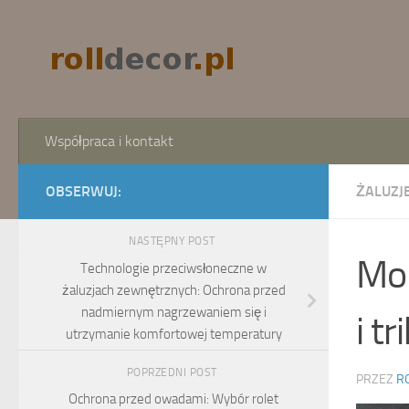
Skip to content
Współpraca i kontakt
OBSERWUJ:
ŻALUZJE
NASTĘPNY POST
Mon
Technologie przeciwsłoneczne w
żaluzjach zewnętrznych: Ochrona przed
nadmiernym nagrzewaniem się i
i tr
utrzymanie komfortowej temperatury
POPRZEDNI POST
PRZEZ
R
Ochrona przed owadami: Wybór rolet