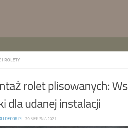
 I ROLETY
taż rolet plisowanych: W
iki dla udanej instalacji
OLLDECOR.PL
·
30 SIERPNIA 2021