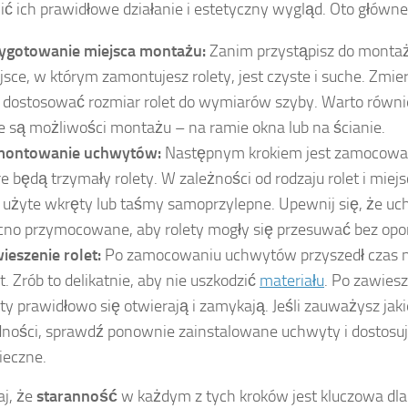
ć ich prawidłowe działanie i estetyczny wygląd. Oto główn
ygotowanie miejsca montażu:
Zanim przystąpisz do montażu
jsce, w którym zamontujesz rolety, jest czyste i suche. Zmie
 dostosować rozmiar rolet do wymiarów szyby. Warto równi
ie są możliwości montażu – na ramie okna lub na ścianie.
ontowanie uchwytów:
Następnym krokiem jest zamocowa
re będą trzymały rolety. W zależności od rodzaju rolet i mi
 użyte wkręty lub taśmy samoprzylepne. Upewnij się, że uc
no przymocowane, aby rolety mogły się przesuwać bez opo
ieszenie rolet:
Po zamocowaniu uchwytów przyszedł czas n
et. Zrób to delikatnie, aby nie uszkodzić
materiału
. Po zawies
ety prawidłowo się otwierają i zamykają. Jeśli zauważysz jak
dności, sprawdź ponownie zainstalowane uchwyty i dostosuj je
ieczne.
j, że
staranność
w każdym z tych kroków jest kluczowa dla