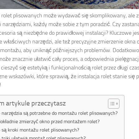
rolet plisowanych może wydawać się skomplikowany, ale 
i narzędziami, każdy może sobie z tym poradzić. Czy zastana
kcesoria są niezbędne do prawidłowej instalacji? Kluczowe jes
e właściwych narzędzi, ale też precyzyjne zmierzenie okna
montażu, aby uniknąć późniejszych problemów. Dodatkowo, 
może znacznie ułatwić cały proces, a odpowiednia pielęgnac
cieszyć się estetyką i funkcjonalnością rolet przez długi czas
zne wskazówki, które sprawią, że instalacja rolet stanie się 
!
m artykule przeczytasz
e narzędzia są potrzebne do montażu rolet plisowanych?
dokładnie zmierzyć okno przed montażem rolet?
e są kroki montażu rolet plisowanych?
e triki ułatwią montaż rolet plisowanych?