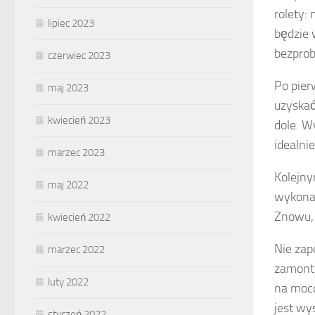
rolety:
lipiec 2023
będzie 
bezpro
czerwiec 2023
Po pier
maj 2023
uzyskać
kwiecień 2023
dole. W
idealnie
marzec 2023
Kolejny
maj 2022
wykonaj
Znowu, 
kwiecień 2022
Nie zap
marzec 2022
zamonto
luty 2022
na moco
jest wy
styczeń 2022