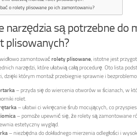
dbać o rolety plisowane po ich zamontowaniu?
ie narzędzia są potrzebne do
et plisowanych?
awidłowo zamontować
rolety plisowane
, istotne jest przyg
dnich narzędzi, które ułatwią całą procedurę. Oto lista po
i, dzięki którym montaż przebiegnie sprawnie i bezproblem
rtarka
– przyda się do wiercenia otworów w ścianach, w kt
orniki rolet.
ętarka
– ułatwi ci wkręcanie śrub mocujących, co przyspies
iomica
– pomoże upewnić się, że rolety są zamontowane rów
ewnia estetyczny wygląd.
rka
– niezbędna do dokładnego mierzenia odległości i wysoko