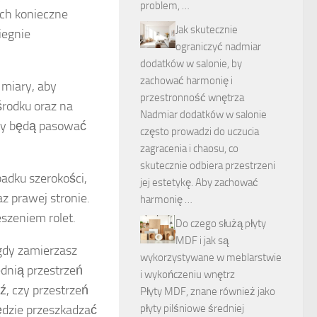
problem, …
ach konieczne
Jak skutecznie
iegnie
ograniczyć nadmiar
dodatków w salonie, by
zachować harmonię i
 miary, aby
przestronność wnętrza
środku oraz na
Nadmiar dodatków w salonie
ety będą pasować
często prowadzi do uczucia
zagracenia i chaosu, co
skutecznie odbiera przestrzeni
adku szerokości,
jej estetykę. Aby zachować
z prawej stronie.
harmonię …
szeniem rolet.
Do czego służą płyty
MDF i jak są
gdy zamierzasz
wykorzystywane w meblarstwie
dnią przestrzeń
i wykończeniu wnętrz
ź, czy przestrzeń
Płyty MDF, znane również jako
ędzie przeszkadzać
płyty pilśniowe średniej