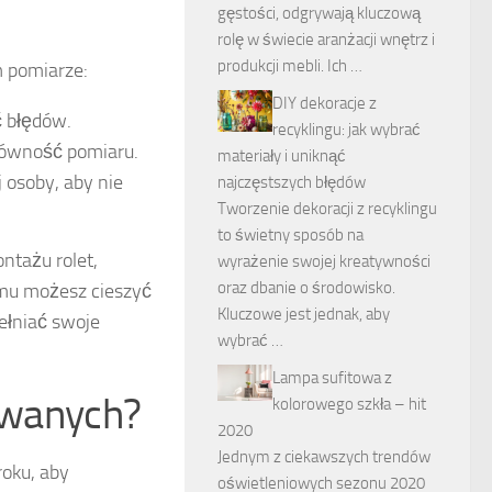
gęstości, odgrywają kluczową
rolę w świecie aranżacji wnętrz i
produkcji mebli. Ich …
 pomiarze:
DIY dekoracje z
ć błędów.
recyklingu: jak wybrać
równość pomiaru.
materiały i uniknąć
 osoby, aby nie
najczęstszych błędów
Tworzenie dekoracji z recyklingu
to świetny sposób na
tażu rolet,
wyrażenie swojej kreatywności
oraz dbanie o środowisko.
emu możesz cieszyć
Kluczowe jest jednak, aby
ełniać swoje
wybrać …
Lampa sufitowa z
sowanych?
kolorowego szkła – hit
2020
Jednym z ciekawszych trendów
roku, aby
oświetleniowych sezonu 2020