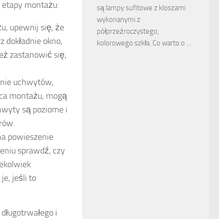
e etapy montażu:
są lampy sufitowe z kloszami
wykonanymi z
, upewnij się, że
półprzeźroczystego,
rz dokładnie okno,
kolorowego szkła. Co warto o …
eż zastanowić się,
nie uchwytów,
ejsca montażu, mogą
hwyty są poziome i
rów.
a powieszenie
zeniu sprawdź, czy
iekolwiek
, jeśli to
 długotrwałego i