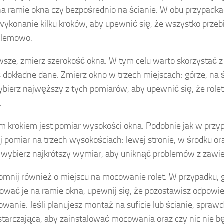
 na ramie okna czy bezpośrednio na ścianie. W obu przypadk
wykonanie kilku kroków, aby upewnić się, że wszystko przeb
blemowo.
wsze, zmierz szerokość okna. W tym celu warto skorzystać z
 dokładne dane. Zmierz okno w trzech miejscach: górze, na 
ybierz najwęższy z tych pomiarów, aby upewnić się, że rol
.
m krokiem jest pomiar wysokości okna. Podobnie jak w przyp
 pomiar na trzech wysokościach: lewej stronie, w środku ora
wybierz najkrótszy wymiar, aby uniknąć problemów z zawie
omnij również o miejscu na mocowanie rolet. W przypadku, 
wać je na ramie okna, upewnij się, że pozostawisz odpowie
wanie. Jeśli planujesz montaż na suficie lub ścianie, sprawd
starczająca, aby zainstalować mocowania oraz czy nic nie b