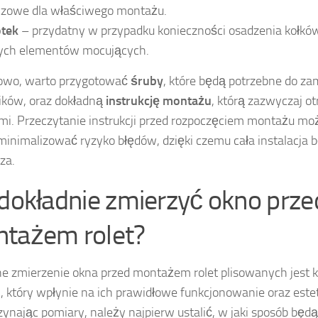
czowe dla właściwego montażu.
tek
– przydatny w przypadku konieczności osadzenia kołkó
ych elementów mocujących.
owo, warto przygotować
śruby
, które będą potrzebne do z
ków, oraz dokładną
instrukcję montażu
, którą zazwyczaj o
ami. Przeczytanie instrukcji przed rozpoczęciem montażu mo
zminimalizować ryzyko błędów, dzięki czemu cała instalacja 
za.
 dokładnie zmierzyć okno prze
tażem rolet?
e zmierzenie okna przed montażem rolet plisowanych jest
, który wpłynie na ich prawidłowe funkcjonowanie oraz este
ynając pomiary, należy najpierw ustalić, w jaki sposób b