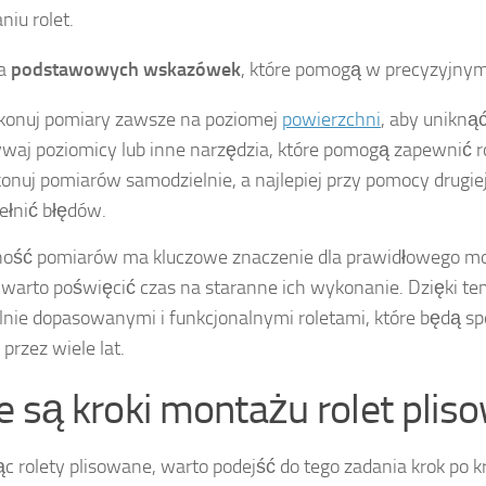
niu rolet.
ka
podstawowych wskazówek
, które pomogą w precyzyjnym
onuj pomiary zawsze na poziomej
powierzchni
, aby unikną
waj poziomicy lub inne narzędzia, które pomogą zapewnić 
onuj pomiarów samodzielnie, a najlepiej przy pomocy drugiej
ełnić błędów.
ość pomiarów ma kluczowe znaczenie dla prawidłowego mon
 warto poświęcić czas na staranne ich wykonanie. Dzięki t
alnie dopasowanymi i funkcjonalnymi roletami, które będą sp
przez wiele lat.
ie są kroki montażu rolet pli
c rolety plisowane, warto podejść do tego zadania krok po k