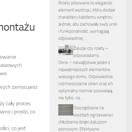
Rolety plisowane to elegancki
element wystroju, który dodaje
charakteru każdemu wnętrzu.
 montażu
Jednak, aby zachowały swój urok
i funkcjonalność, wymagają
odpowiedniej …
Żaluzje czy rolety –
odpowiadamy.
otowanie
Okno – niewątpliwie jeden z
dstawowych
najważniejszych elementów
owo:
waszego domu. Odpowiednie
rozmieszczenie okien oraz ich
órych zamocujesz
optymalny rozmiar pozwalają,
nie tylko, na …
zy cały proces.
Oszczędzanie na
no i prosto, co
kosztach ogrzewania i
chłodzenia dzięki żaluzjom
ści, co jest
pionowym: Efektywne