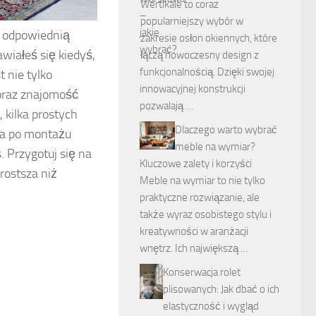
Wertikale to coraz
popularniejszy wybór w
z odpowiednią
zakresie osłon okiennych, które
wiałeś się kiedyś,
łączą nowoczesny design z
funkcjonalnością. Dzięki swojej
t nie tylko
innowacyjnej konstrukcji
 oraz znajomość
pozwalają …
kilka prostych
Dlaczego warto wybrać
ja po montażu
meble na wymiar?
. Przygotuj się na
Kluczowe zalety i korzyści
prostsza niż
Meble na wymiar to nie tylko
praktyczne rozwiązanie, ale
także wyraz osobistego stylu i
kreatywności w aranżacji
wnętrz. Ich największą …
Konserwacja rolet
plisowanych: Jak dbać o ich
elastyczność i wygląd