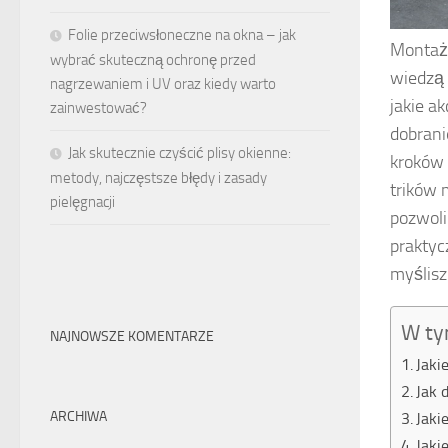
Folie przeciwsłoneczne na okna – jak
Montaż 
wybrać skuteczną ochronę przed
wiedzą 
nagrzewaniem i UV oraz kiedy warto
jakie a
zainwestować?
dobrani
Jak skutecznie czyścić plisy okienne:
kroków 
metody, najczęstsze błędy i zasady
trików 
pielęgnacji
pozwoli 
praktyc
myślisz
W ty
NAJNOWSZE KOMENTARZE
Jaki
Jak 
ARCHIWA
Jaki
Jaki