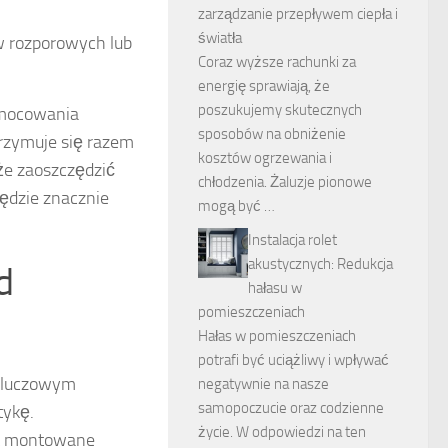
zarządzanie przepływem ciepła i
światła
w rozporowych lub
Coraz wyższe rachunki za
energię sprawiają, że
poszukujemy skutecznych
amocowania
sposobów na obniżenie
trzymuje się razem
kosztów ogrzewania i
że zaoszczędzić
chłodzenia. Żaluzje pionowe
będzie znacznie
mogą być …
Instalacja rolet
akustycznych: Redukcja
d
hałasu w
pomieszczeniach
Hałas w pomieszczeniach
potrafi być uciążliwy i wpływać
 kluczowym
negatywnie na nasze
samopoczucie oraz codzienne
tykę.
życie. W odpowiedzi na ten
ędą montowane