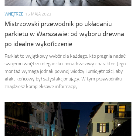
WNĘTRZE
15 MAJA 2023
Mistrzowski przewodnik po układaniu
parkietu w Warszawie: od wyboru drewna
po idealne wykończenie
Parkiet to wyjątkowy wybór dla każdego, kto pragnie nadać
swojemu wnętrzu elegancki i ponadczasowy charakter. Jego
montaż wymaga jednak pewnej wiedzy i umiejętności, aby
efekt końcowy był satysfakcjonujący. W tym przewodniku
znajdziesz kompleksowe informacje,...