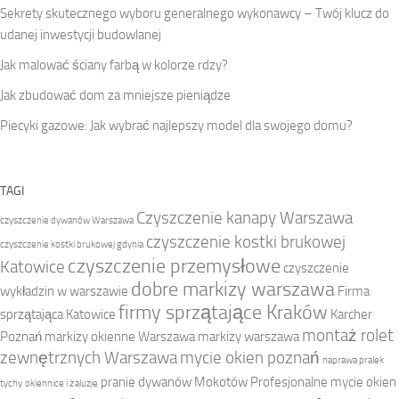
Sekrety skutecznego wyboru generalnego wykonawcy – Twój klucz do
udanej inwestycji budowlanej
Jak malować ściany farbą w kolorze rdzy?
Jak zbudować dom za mniejsze pieniądze
Piecyki gazowe: Jak wybrać najlepszy model dla swojego domu?
TAGI
Czyszczenie kanapy Warszawa
czyszczenie dywanów Warszawa
czyszczenie kostki brukowej
czyszczenie kostki brukowej gdynia
czyszczenie przemysłowe
Katowice
czyszczenie
dobre markizy warszawa
wykładzin w warszawie
Firma
firmy sprzątające Kraków
sprzątająca Katowice
Karcher
montaż rolet
Poznań
markizy okienne Warszawa
markizy warszawa
zewnętrznych Warszawa
mycie okien poznań
naprawa pralek
pranie dywanów Mokotów
Profesjonalne mycie okien
tychy
okiennice i żaluzje