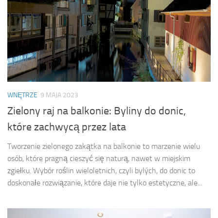
WNĘTRZE
9 MAJA 2023
Zielony raj na balkonie: Byliny do donic,
które zachwycą przez lata
Tworzenie zielonego zakątka na balkonie to marzenie wielu
osób, które pragną cieszyć się naturą, nawet w miejskim
zgiełku. Wybór roślin wieloletnich, czyli bylých, do donic to
doskonałe rozwiązanie, które daje nie tylko estetyczne, ale...