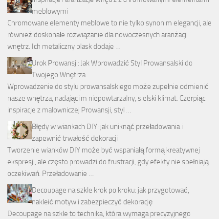
meblowymi
Chromowane elementy meblowe to nie tylko synonim elegancji, ale
również doskonałe rozwiązanie dla nowoczesnych aranżacji
wnętrz. Ich metaliczny blask dodaje …
Urok Prowansji: Jak Wprowadzić Styl Prowansalski do
Twojego Wnętrza
Wprowadzenie do stylu prowansalskiego może zupełnie odmienić
nasze wnętrza, nadając im niepowtarzalny, sielski klimat. Czerpiąc
inspiracje z malowniczej Prowansji, styl …
Błędy w wiankach DIY: jak uniknąć przeładowania i
zapewnić trwałość dekoracji
Tworzenie wianków DIY może być wspaniałą formą kreatywnej
ekspresji, ale często prowadzi do frustracji, gdy efekty nie spełniają
oczekiwań. Przeładowanie …
Decoupage na szkle krok po kroku: jak przygotować,
nakleić motyw i zabezpieczyć dekorację
Decoupage na szkle to technika, która wymaga precyzyjnego