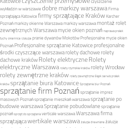
czyszczenie przemysłowe
Katowice
czyszczenie
dobre markizy warszawa
wykładzin w warszawie
Firma
firmy sprzątające Kraków
sprzątająca Katowice
Karcher
montaż rolet
Poznań
markizy okienne Warszawa
markizy warszawa
zewnętrznych Warszawa
mycie okien poznań
naprawa pralek
pranie dywanów Mokotów
Profesjonalne mycie okien
tychy
okiennice i żaluzje
Profesjonalne sprzątanie Katowice
profesjonalne
Poznań
środki czyszczące warszawa
rolety dachowe
rolety
Rolety elektryczne
Rolety
dachowe kraków
elektryczne Warszawa
rolety Wrocław
rolety rzymskie kraków
rolety zewnętrzne kraków
rolety zewnętrzne śląsk
serwis pralek
sprzątanie biura Katowice
kraków
Sprzątanie biur Poznań
sprzątanie firm Poznań
sprzątanie imprez
sprzątanie po
masowych Poznań
sprzątanie mieszkań warszawa
budowie warszawa
Sprzątanie pobudowlane
sprzątanie
Warszawa firma
poznań
verticale warszawa
sprzęt do sprzątania
wertikale warszawa
sprzątająca
żaluzje
żaluzje drewniane