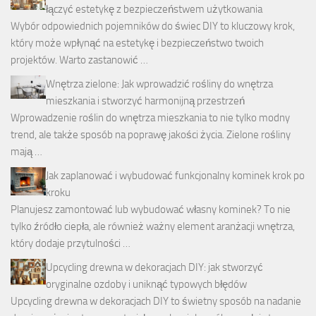
łączyć estetykę z bezpieczeństwem użytkowania
Wybór odpowiednich pojemników do świec DIY to kluczowy krok,
który może wpłynąć na estetykę i bezpieczeństwo twoich
projektów. Warto zastanowić …
Wnętrza zielone: Jak wprowadzić rośliny do wnętrza
mieszkania i stworzyć harmonijną przestrzeń
Wprowadzenie roślin do wnętrza mieszkania to nie tylko modny
trend, ale także sposób na poprawę jakości życia. Zielone rośliny
mają …
Jak zaplanować i wybudować funkcjonalny kominek krok po
kroku
Planujesz zamontować lub wybudować własny kominek? To nie
tylko źródło ciepła, ale również ważny element aranżacji wnętrza,
który dodaje przytulności …
Upcycling drewna w dekoracjach DIY: jak stworzyć
oryginalne ozdoby i uniknąć typowych błędów
Upcycling drewna w dekoracjach DIY to świetny sposób na nadanie