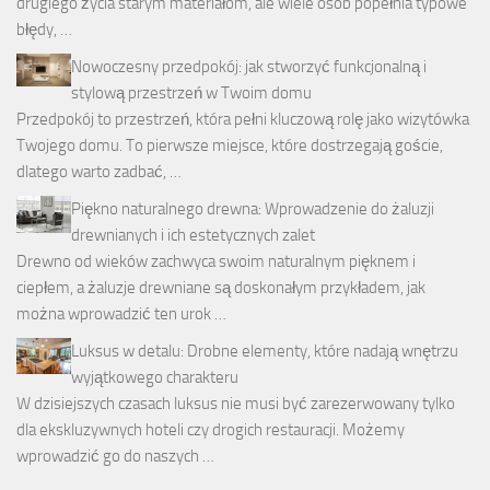
drugiego życia starym materiałom, ale wiele osób popełnia typowe
błędy, …
Nowoczesny przedpokój: jak stworzyć funkcjonalną i
stylową przestrzeń w Twoim domu
Przedpokój to przestrzeń, która pełni kluczową rolę jako wizytówka
Twojego domu. To pierwsze miejsce, które dostrzegają goście,
dlatego warto zadbać, …
Piękno naturalnego drewna: Wprowadzenie do żaluzji
drewnianych i ich estetycznych zalet
Drewno od wieków zachwyca swoim naturalnym pięknem i
ciepłem, a żaluzje drewniane są doskonałym przykładem, jak
można wprowadzić ten urok …
Luksus w detalu: Drobne elementy, które nadają wnętrzu
wyjątkowego charakteru
W dzisiejszych czasach luksus nie musi być zarezerwowany tylko
dla ekskluzywnych hoteli czy drogich restauracji. Możemy
wprowadzić go do naszych …