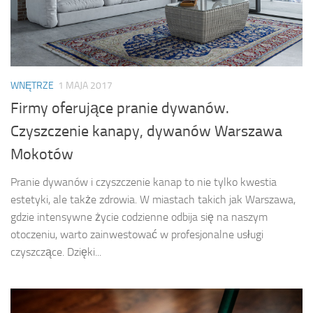
WNĘTRZE
1 MAJA 2017
Firmy oferujące pranie dywanów.
Czyszczenie kanapy, dywanów Warszawa
Mokotów
Pranie dywanów i czyszczenie kanap to nie tylko kwestia
estetyki, ale także zdrowia. W miastach takich jak Warszawa,
gdzie intensywne życie codzienne odbija się na naszym
otoczeniu, warto zainwestować w profesjonalne usługi
czyszczące. Dzięki...