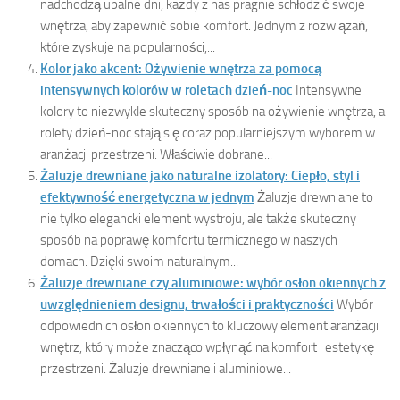
nadchodzą upalne dni, każdy z nas pragnie schłodzić swoje
wnętrza, aby zapewnić sobie komfort. Jednym z rozwiązań,
które zyskuje na popularności,...
Kolor jako akcent: Ożywienie wnętrza za pomocą
intensywnych kolorów w roletach dzień-noc
Intensywne
kolory to niezwykle skuteczny sposób na ożywienie wnętrza, a
rolety dzień-noc stają się coraz popularniejszym wyborem w
aranżacji przestrzeni. Właściwie dobrane...
Żaluzje drewniane jako naturalne izolatory: Ciepło, styl i
efektywność energetyczna w jednym
Żaluzje drewniane to
nie tylko elegancki element wystroju, ale także skuteczny
sposób na poprawę komfortu termicznego w naszych
domach. Dzięki swoim naturalnym...
Żaluzje drewniane czy aluminiowe: wybór osłon okiennych z
uwzględnieniem designu, trwałości i praktyczności
Wybór
odpowiednich osłon okiennych to kluczowy element aranżacji
wnętrz, który może znacząco wpłynąć na komfort i estetykę
przestrzeni. Żaluzje drewniane i aluminiowe...