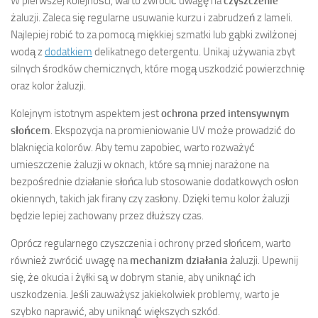
W pierwszej kolejności, warto zwrócić uwagę na
czyszczenie
żaluzji. Zaleca się regularne usuwanie kurzu i zabrudzeń z lameli.
Najlepiej robić to za pomocą miękkiej szmatki lub gąbki zwilżonej
wodą z
dodatkiem
delikatnego detergentu. Unikaj używania zbyt
silnych środków chemicznych, które mogą uszkodzić powierzchnię
oraz kolor żaluzji.
Kolejnym istotnym aspektem jest
ochrona przed intensywnym
słońcem
. Ekspozycja na promieniowanie UV może prowadzić do
blaknięcia kolorów. Aby temu zapobiec, warto rozważyć
umieszczenie żaluzji w oknach, które są mniej narażone na
bezpośrednie działanie słońca lub stosowanie dodatkowych osłon
okiennych, takich jak firany czy zasłony. Dzięki temu kolor żaluzji
będzie lepiej zachowany przez dłuższy czas.
Oprócz regularnego czyszczenia i ochrony przed słońcem, warto
również zwrócić uwagę na
mechanizm działania
żaluzji. Upewnij
się, że okucia i żyłki są w dobrym stanie, aby uniknąć ich
uszkodzenia. Jeśli zauważysz jakiekolwiek problemy, warto je
szybko naprawić, aby uniknąć większych szkód.