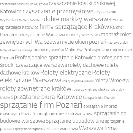
czyszczenie kostki brukowej
czyszczenie kostki brukowej gdynia
czyszczenie przemysłowe
Katowice
czyszczenie
dobre markizy warszawa
wykładzin w warszawie
Firma
firmy sprzątające Kraków
sprzątająca Katowice
Karcher
montaż rolet
Poznań
markizy okienne Warszawa
markizy warszawa
zewnętrznych Warszawa
mycie okien poznań
naprawa pralek
pranie dywanów Mokotów
Profesjonalne mycie okien
tychy
okiennice i żaluzje
Profesjonalne sprzątanie Katowice
profesjonalne
Poznań
środki czyszczące warszawa
rolety dachowe
rolety
Rolety elektryczne
Rolety
dachowe kraków
elektryczne Warszawa
rolety Wrocław
rolety rzymskie kraków
rolety zewnętrzne kraków
rolety zewnętrzne śląsk
serwis pralek
sprzątanie biura Katowice
kraków
Sprzątanie biur Poznań
sprzątanie firm Poznań
sprzątanie imprez
sprzątanie po
masowych Poznań
sprzątanie mieszkań warszawa
budowie warszawa
Sprzątanie pobudowlane
sprzątanie
Warszawa firma
poznań
verticale warszawa
sprzęt do sprzątania