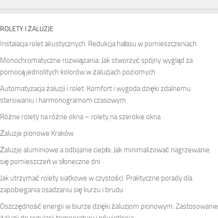
ROLETY I ŻALUZJE
Instalacja rolet akustycznych: Redukcja hałasu w pomieszczeniach
Monochromatyczne rozwiązania: Jak stworzyć spójny wygląd za
pomocą jednolitych kolorów w żaluzjach poziomych
Automatyzacja żaluzji i rolet: Komfort i wygoda dzięki zdalnemu
sterowaniu i harmonogramom czasowym
Różne rolety na różne okna – rolety na szerokie okna
Żaluzje pionowe Kraków
Żaluzje aluminiowe a odbijanie ciepła: Jak minimalizować nagrzewanie
się pomieszczeń w słoneczne dni
Jak utrzymać rolety siatkowe w czystości: Praktyczne porady dla
zapobiegania osadzaniu się kurzu i brudu
Oszczędność energii w biurze dzięki żaluzjom pionowym: Zastosowanie
żaluzji do regulacji temperatury i oświetlenia