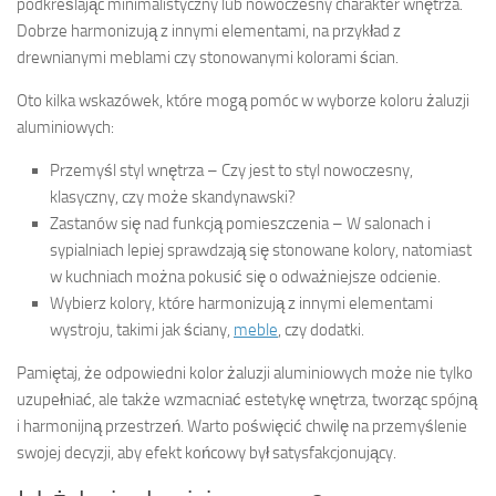
podkreślając minimalistyczny lub nowoczesny charakter wnętrza.
Dobrze harmonizują z innymi elementami, na przykład z
drewnianymi meblami czy stonowanymi kolorami ścian.
Oto kilka wskazówek, które mogą pomóc w wyborze koloru żaluzji
aluminiowych:
Przemyśl styl wnętrza – Czy jest to styl nowoczesny,
klasyczny, czy może skandynawski?
Zastanów się nad funkcją pomieszczenia – W salonach i
sypialniach lepiej sprawdzają się stonowane kolory, natomiast
w kuchniach można pokusić się o odważniejsze odcienie.
Wybierz kolory, które harmonizują z innymi elementami
wystroju, takimi jak ściany,
meble
, czy dodatki.
Pamiętaj, że odpowiedni kolor żaluzji aluminiowych może nie tylko
uzupełniać, ale także wzmacniać estetykę wnętrza, tworząc spójną
i harmonijną przestrzeń. Warto poświęcić chwilę na przemyślenie
swojej decyzji, aby efekt końcowy był satysfakcjonujący.