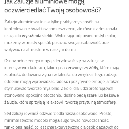
Jak żaluzje aluminiowe mogą
odzwierciedlać Twoją osobowość?
Żaluzje aluminiowe to nie tylko praktyczny sposób na
kontrolowanie światła w pomieszczeniu, ale również doskonała
okazja do
wyrażenia siebie
. Wybierając odpowiedni styl i kolor,
możemy w prosty sposób pokazać swoją osobowość oraz
wpływać na atmosferę w naszym domu.
Osoby pełne energii mogą zdecydować się na żaluzje w
intensywnych kolorach, takich jak
czerwony
czy
żółty
, które mają
zdolność dodawania życia i witalności do wnętrza. Tego rodzaju
odcienie mogą wprowadzać radość i pozytywne emocje, a także
stymulować twórcze myślenie. Z kolei dla ludzi preferujących
stonowane, spokojne otoczenie, idealne będą
szare
lub
beżowe
żaluzje, które sprzyjają relaksowi i tworzą przytulną atmosferę.
Styl żaluzji również odzwierciedla naszą osobowość. Proste,
minimalistyczne modele mogą sugerować nowoczesność i
funkcjonalność
, co jest charakterystyczne dla osób dążących do