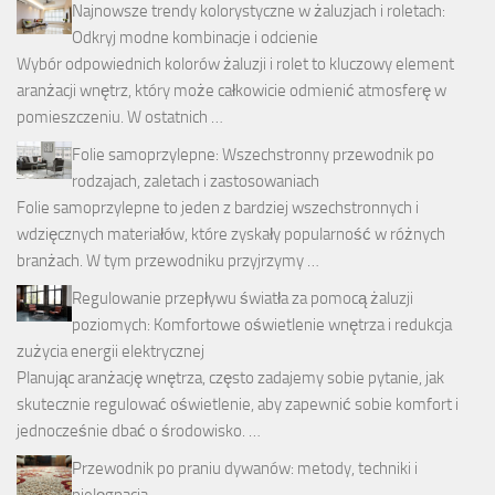
Najnowsze trendy kolorystyczne w żaluzjach i roletach:
Odkryj modne kombinacje i odcienie
Wybór odpowiednich kolorów żaluzji i rolet to kluczowy element
aranżacji wnętrz, który może całkowicie odmienić atmosferę w
pomieszczeniu. W ostatnich …
Folie samoprzylepne: Wszechstronny przewodnik po
rodzajach, zaletach i zastosowaniach
Folie samoprzylepne to jeden z bardziej wszechstronnych i
wdzięcznych materiałów, które zyskały popularność w różnych
branżach. W tym przewodniku przyjrzymy …
Regulowanie przepływu światła za pomocą żaluzji
poziomych: Komfortowe oświetlenie wnętrza i redukcja
zużycia energii elektrycznej
Planując aranżację wnętrza, często zadajemy sobie pytanie, jak
skutecznie regulować oświetlenie, aby zapewnić sobie komfort i
jednocześnie dbać o środowisko. …
Przewodnik po praniu dywanów: metody, techniki i
pielęgnacja