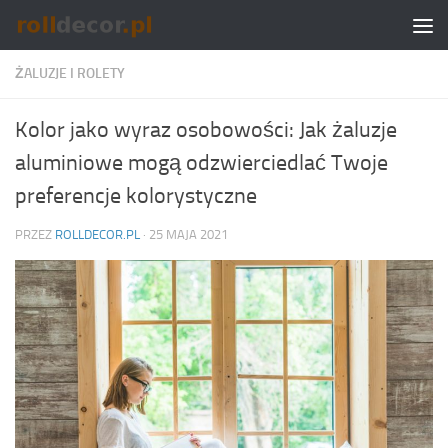
Skip to content
ŻALUZJE I ROLETY
Kolor jako wyraz osobowości: Jak żaluzje
aluminiowe mogą odzwierciedlać Twoje
preferencje kolorystyczne
PRZEZ
ROLLDECOR.PL
·
25 MAJA 2021