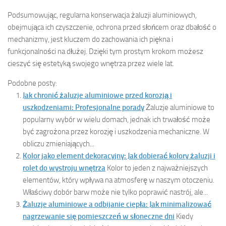
Podsumowując, regularna konserwacja żaluzji aluminiowych,
obejmująca ich czyszczenie, ochrona przed słońcem oraz dbałość o
mechanizmy, jest kluczem do zachowania ich piękna i
funkcjonalności na dłużej. Dzięki tym prostym krokom możesz
cieszyć się estetyką swojego wnętrza przez wiele lat.
Podobne posty:
Jak chronić żaluzje aluminiowe przed korozją i
uszkodzeniami: Profesjonalne porady
Żaluzje aluminiowe to
popularny wybór w wielu domach, jednak ich trwałość może
być zagrożona przez korozję i uszkodzenia mechaniczne. W
obliczu zmieniających...
Kolor jako element dekoracyjny: Jak dobierać kolory żaluzji i
rolet do wystroju wnętrza
Kolor to jeden z najważniejszych
elementów, który wpływa na atmosferę w naszym otoczeniu.
Właściwy dobór barw może nie tylko poprawić nastrój, ale...
Żaluzje aluminiowe a odbijanie ciepła: Jak minimalizować
nagrzewanie się pomieszczeń w słoneczne dni
Kiedy