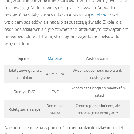
Indywidualne
potrzeby mieszkańców
również powinny być brane
pod uwagę. Jeśli domownicy cenią sobie prywatność, warto
postawić na rolety, które skutecznie zasłaniają
wnętrze
przed
wzrokiem sąsiadów, ale nadal przepuszczają światło. Z kolei dla
osób posiadających alergie zewnętrzne, atrakcyjnym rozwiązaniem
mogą być rolety z filtrami, które ograniczają dostęp pyłków do
wnętrza domu.
Typ rolet
Materiał
Zastosowanie
Rolety zewnętrzne z
Wysoka odporność na warunki
Aluminium
aluminium
atmosferyczne
Ekonomiczna opcja do mieszkań w
Rolety z PVC
PVC
miastach
Denim lub
Chronią przed słońcem, ale
Rolety zacieniające
siatka
pozwalają na wentylację
Na końcu, nie można zapomnieć o
mechanizmie działania
rolet.