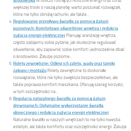
środowiska
W obliczu rosnących kosztów energii oraz coraz
większej troski o naszą planetę, warto poszukać rozwiązań,
które nie tylko obniżą rachunki, ale także...
Regulowanie przepływu światła za pomocą żaluzji
poziomych: Komfortowe oświetlenie wnętrza i redukcja
zużycia energii elektrycznej
Planując aranżację wnętrza,
często zadajemy sobie pytanie, jak skutecznie regulować
oświetlenie, aby zapewnić sobie komfort i jednocześnie dbać
o środowisko. Żaluzje poziome...
Rolety zewnętrzne: Odkryj ich zalety, wady oraz tajniki
zakupu i montażu
Rolety zewnętrzne to doskonałe
rozwiązanie, które nie tylko zwiększa bezpieczeństwo, ale
także poprawia komfort mieszkania. Oferują szereg korzyści,
w tym oszczędności na...
Regulacja naturalnego światła za pomocą żaluzji
drewnianych: Optymalne wykorzystanie światła
słonecznego i redukcja zużycia energii elektrycznej
Naturalne światło w naszych wnętrzach to nie tylko kwestia
estetyki, ale także komfortu oraz oszczędności energii. Żaluzje