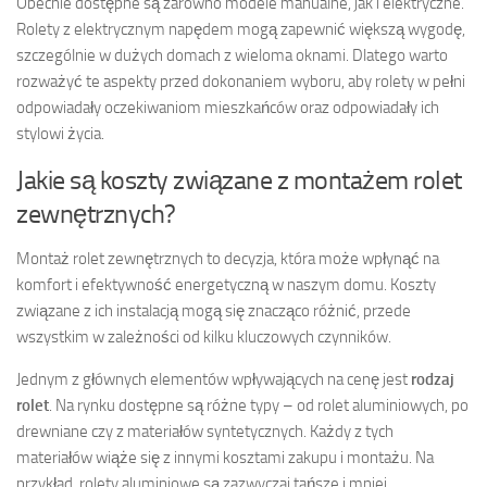
Obecnie dostępne są zarówno modele manualne, jak i elektryczne.
Rolety z elektrycznym napędem mogą zapewnić większą wygodę,
szczególnie w dużych domach z wieloma oknami. Dlatego warto
rozważyć te aspekty przed dokonaniem wyboru, aby rolety w pełni
odpowiadały oczekiwaniom mieszkańców oraz odpowiadały ich
stylowi życia.
Jakie są koszty związane z montażem rolet
zewnętrznych?
Montaż rolet zewnętrznych to decyzja, która może wpłynąć na
komfort i efektywność energetyczną w naszym domu. Koszty
związane z ich instalacją mogą się znacząco różnić, przede
wszystkim w zależności od kilku kluczowych czynników.
Jednym z głównych elementów wpływających na cenę jest
rodzaj
rolet
. Na rynku dostępne są różne typy – od rolet aluminiowych, po
drewniane czy z materiałów syntetycznych. Każdy z tych
materiałów wiąże się z innymi kosztami zakupu i montażu. Na
przykład, rolety aluminiowe są zazwyczaj tańsze i mniej