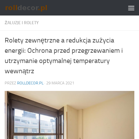
Skip to content
ŻALUZJE I ROLETY
Rolety zewnętrzne a redukcja zużycia
energii: Ochrona przed przegrzewaniem i
utrzymanie optymalnej temperatury
wewnątrz
PRZEZ
ROLLDECOR.PL
·
29 MARCA 2021