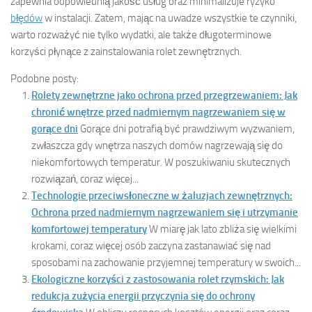
zapewnia odpowiednią jakość usług oraz minimalizuje ryzyko
błędów
w instalacji. Zatem, mając na uwadze wszystkie te czynniki,
warto rozważyć nie tylko wydatki, ale także długoterminowe
korzyści płynące z zainstalowania rolet zewnętrznych.
Podobne posty:
Rolety zewnętrzne jako ochrona przed przegrzewaniem: Jak
chronić wnętrze przed nadmiernym nagrzewaniem się w
gorące dni
Gorące dni potrafią być prawdziwym wyzwaniem,
zwłaszcza gdy wnętrza naszych domów nagrzewają się do
niekomfortowych temperatur. W poszukiwaniu skutecznych
rozwiązań, coraz więcej...
Technologie przeciwsłoneczne w żaluzjach zewnętrznych:
Ochrona przed nadmiernym nagrzewaniem się i utrzymanie
komfortowej temperatury
W miarę jak lato zbliża się wielkimi
krokami, coraz więcej osób zaczyna zastanawiać się nad
sposobami na zachowanie przyjemnej temperatury w swoich...
Ekologiczne korzyści z zastosowania rolet rzymskich: Jak
redukcja zużycia energii przyczynia się do ochrony