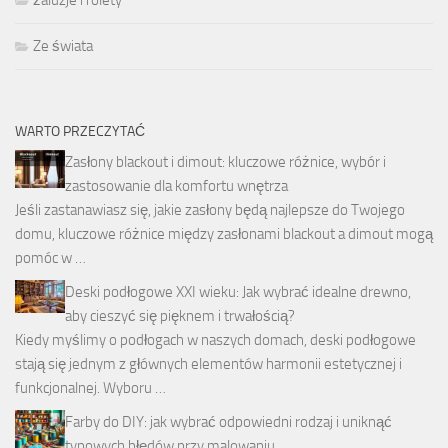
żaluzje i rolety
Ze świata
WARTO PRZECZYTAĆ
Zasłony blackout i dimout: kluczowe różnice, wybór i
zastosowanie dla komfortu wnętrza
Jeśli zastanawiasz się, jakie zasłony będą najlepsze do Twojego
domu, kluczowe różnice między zasłonami blackout a dimout mogą
pomóc w …
Deski podłogowe XXI wieku: Jak wybrać idealne drewno,
aby cieszyć się pięknem i trwałością?
Kiedy myślimy o podłogach w naszych domach, deski podłogowe
stają się jednym z głównych elementów harmonii estetycznej i
funkcjonalnej. Wyboru …
Farby do DIY: jak wybrać odpowiedni rodzaj i uniknąć
typowych błędów przy malowaniu