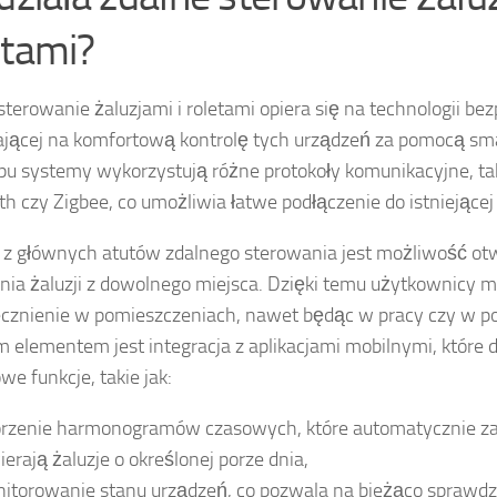
etami?
sterowanie żaluzjami i roletami opiera się na technologii b
jącej na komfortową kontrolę tych urządzeń za pomocą smar
pu systemy wykorzystują różne protokoły komunikacyjne, tak
th czy Zigbee, co umożliwia łatwe podłączenie do istniejącej
z głównych atutów zdalnego sterowania jest możliwość otw
ia żaluzji z dowolnego miejsca. Dzięki temu użytkownicy
cznienie w pomieszczeniach, nawet będąc w pracy czy w p
m elementem jest integracja z aplikacjami mobilnymi, które 
we funkcje, takie jak:
rzenie harmonogramów czasowych, które automatycznie za
ierają żaluzje o określonej porze dnia,
itorowanie stanu urządzeń, co pozwala na bieżąco sprawdza