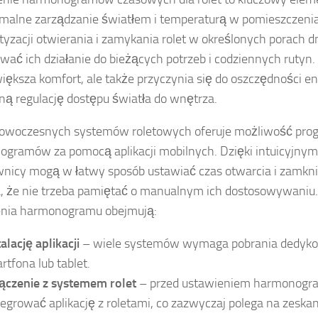
malne zarządzanie światłem i temperaturą w pomieszczenia
yzacji otwierania i zamykania rolet w określonych porach 
wać ich działanie do bieżących potrzeb i codziennych rutyn.
większa komfort, ale także przyczynia się do oszczędności en
ną regulację dostępu światła do wnętrza.
nowoczesnych systemów roletowych oferuje możliwość pr
gramów za pomocą aplikacji mobilnych. Dzięki intuicyjnym
nicy mogą w łatwy sposób ustawiać czas otwarcia i zamknię
, że nie trzeba pamiętać o manualnym ich dostosowywaniu.
enia harmonogramu obejmują:
alację aplikacji
– wiele systemów wymaga pobrania dedykow
rtfona lub tablet.
ączenie z systemem rolet
– przed ustawieniem harmonogr
tegrować aplikację z roletami, co zazwyczaj polega na zesk