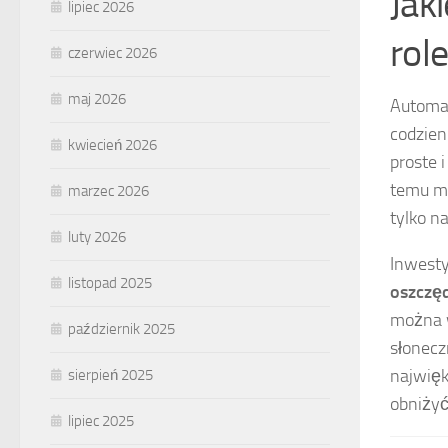
Jaki
lipiec 2026
role
czerwiec 2026
maj 2026
Automat
codzien
kwiecień 2026
proste 
temu mo
marzec 2026
tylko n
luty 2026
Inwesty
listopad 2025
oszczęd
można w
październik 2025
słonecz
najwięk
sierpień 2025
obniżyć
lipiec 2025