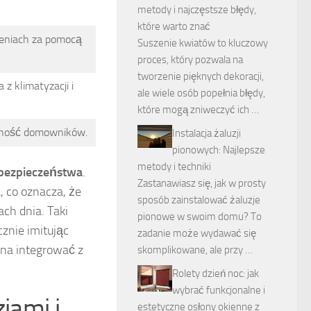
metody i najczęstsze błędy,
które warto znać
eniach za pomocą
Suszenie kwiatów to kluczowy
proces, który pozwala na
tworzenie pięknych dekoracji,
z klimatyzacji i
ale wiele osób popełnia błędy,
które mogą zniweczyć ich …
ecność domowników.
Instalacja żaluzji
pionowych: Najlepsze
metody i techniki
bezpieczeństwa
.
Zastanawiasz się, jak w prosty
 co oznacza, że
sposób zainstalować żaluzje
ch dnia. Taki
pionowe w swoim domu? To
znie imitując
zadanie może wydawać się
na integrować z
skomplikowane, ale przy …
Rolety dzień noc: jak
wybrać funkcjonalne i
jami i
estetyczne osłony okienne z