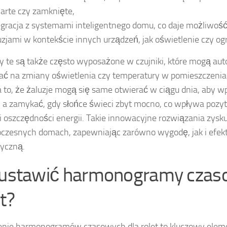
arte czy zamknięte,
egracja z systemami inteligentnego domu, co daje możliwoś
uzjami w kontekście innych urządzeń, jak oświetlenie czy og
 te są także często wyposażone w czujniki, które mogą au
ć na zmiany oświetlenia czy temperatury w pomieszczenia
 to, że żaluzje mogą się same otwierać w ciągu dnia, aby w
, a zamykać, gdy słońce świeci zbyt mocno, co wpływa pozy
 i oszczędności energii. Takie innowacyjne rozwiązania zysk
czesnych domach, zapewniając zarówno wygodę, jak i efe
yczną.
 ustawić harmonogramy czas
t?
nie harmonogramów czasowych dla rolet to kluczowy eleme