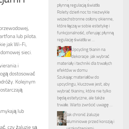
płynną regulacją światła
Rolety dzień noc to niezwykle
wszechstronne osłony okienne,
które łączą w sobie estetykę i
ezprzewodowej,
funkcjonalność, oferując płynną
tfona lub pilota.
regulację światła w …
ie jak Wi-Fi,
Upcycling tkanin na
 domowej sieci.
dekoracje: jak wybrać
materiały i techniki dla trwałych
ierania i
efektów w domu
 mogą dostosować
Szukając materiałów do
odróży. Kolejnym
upcyclingu, kluczowe jest, aby
dostarczają
wybrać tkaniny, które nie tylko
będą estetyczne, ale także
trwałe. Warto zwrócić uwagę …
mykają lub
Jak chronić żaluzje
aluminiowe przed korozją i
ć, czy żaluzje są
uszkodzeniami: