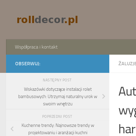
Skip to content
Współpraca i kontakt
OBSERWUJ:
ŻALUZJE
NASTĘPNY POST
Aut
Wskazówki dotyczące instalacji rolet
bambusowych: Utrzymaj naturalny urok w
swoim wnętrzu
wyg
POPRZEDNI POST
ha
Kuchenne trendy: Najnowsze trendy w
projektowaniu i aranżacji kuchni