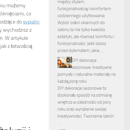
między stylem,
aniu możemy
funkcjonalnością i komfortem
iknięciami, co
codziennego użytkowania
hodzące do
sypialni
Wybór osłon okiennych do
y wychodzisz z
salonu to nie tylko kwestia
estetyki, ale również komfortu i
m. W artykule
funkcjonalności. Jeśli stoisz
jak z łatwością
przed dylematem, jakie …
DIY dekoracje
sezonowe: kreatywne
pomysły i naturalne materiały na
każdą porę roku
DIY dekoracje sezonowe to
doskonały sposób na odmianę
wnętrza w zależności od pory
roku oraz wyrażenie swojej
kreatywności. Tworzenie takich
…