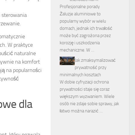
Profesjonalne porady
Żaluzje aluminiowe to
ć sterowania
popularny wybór w wielu
rzewanie.
domach, jednak ich trwałość
może być zagrożona przez
tomatycznie
korozję i uszkodzenia
ch. W praktyce
mechaniczne. W …
puścić naturalne
Jak zmaksymalizować
tywnie na komfort
prywatność przy
ują na popularności
minimalnych kosztach
ktywność
W dobie cyfryzacji ochrona
prywatności staje się coraz
większym wyzwaniem. Wiele
owe dla
osób nie zdaje sobie sprawy, jak
łatwo można narazić …
nt, który pozwala