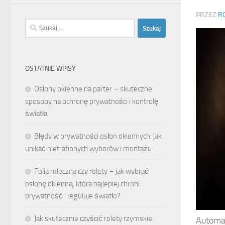
PRZEZ
R
Szukaj:
OSTATNIE WPISY
Osłony okienne na parter – skuteczne
sposoby na ochronę prywatności i kontrolę
światła
Błędy w prywatności osłon okiennych: jak
unikać nietrafionych wyborów i montażu
Folia mleczna czy rolety – jak wybrać
osłonę okienną, która najlepiej chroni
prywatność i reguluje światło?
Jak skutecznie czyścić rolety rzymskie:
Automaty