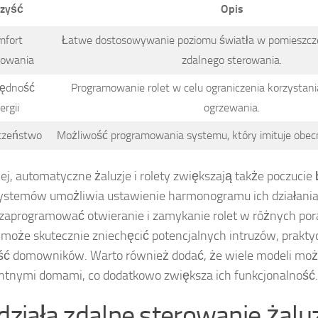
rzyść
Opis
mfort
Łatwe dostosowywanie poziomu światła w pomieszcz
kowania
zdalnego sterowania.
zędność
Programowanie rolet w celu ograniczenia korzystania 
ergii
ogrzewania.
czeństwo
Możliwość programowania systemu, który imituje ob
ej, automatyczne żaluzje i rolety zwiększają także poczucie
ystemów umożliwia ustawienie harmonogramu ich działania,
aprogramować otwieranie i zamykanie rolet w różnych pora
może skutecznie zniechęcić potencjalnych intruzów, praktyc
ć domowników. Warto również dodać, że wiele modeli moż
entnymi domami, co dodatkowo zwiększa ich funkcjonalność.
 działa zdalne sterowanie żaluz