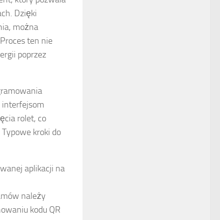
ch. Dzięki
dnia, można
 Proces ten nie
ergii poprzez
ogramowania
 interfejsom
cia rolet, co
 Typowe kroki do
anej aplikacji na
amów należy
anowaniu kodu QR