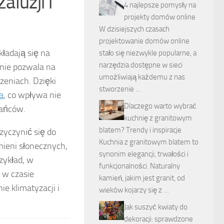
aluzji i
4 najlepsze pomysły na
projekty domów online
W dzisiejszych czasach
projektowanie domów online
ekładają się na
stało się niezwykle popularne, a
narzędzia dostępne w sieci
nie pozwala na
umożliwiają każdemu z nas
zeniach. Dzięki
stworzenie …
a
, co wpływa nie
Dlaczego warto wybrać
kańców.
kuchnię z granitowym
blatem? Trendy i inspiracje
zyczynić się do
Kuchnia z granitowym blatem to
mieni słonecznych,
synonim elegancji, trwałości i
rzykład, w
funkcjonalności. Naturalny
 w czasie
kamień, jakim jest granit, od
e klimatyzacji i
wieków kojarzy się z …
Jak suszyć kwiaty do
dekoracji: sprawdzone