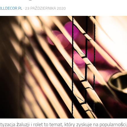
OLLDECOR.PL
·
23 PAŹDZIERNIKA 2020
zacja żaluzji i rolet to temat, który zyskuje na popularności,