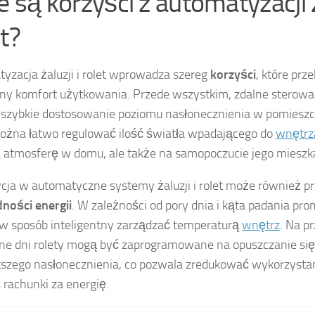
e są korzyści z automatyzacji ż
t?
yzacja żaluzji i rolet wprowadza szereg
korzyści
, które prz
ny komfort użytkowania. Przede wszystkim, zdalne sterowa
i szybkie dostosowanie poziomu nasłonecznienia w pomieszc
żna łatwo regulować ilość światła wpadającego do
wnętrz
a atmosferę w domu, ale także na samopoczucie jego miesz
cja w automatyczne systemy żaluzji i rolet może również pr
ności energii
. W zależności od pory dnia i kąta padania pro
 sposób inteligentny zarządzać temperaturą
wnętrz
. Na p
ne dni rolety mogą być zaprogramowane na opuszczanie się
szego nasłonecznienia, co pozwala zredukować wykorzystani
 rachunki za energię.