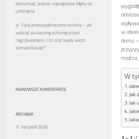
demontaż, pranie i najczęstsze błędy do
wygodę,
uniknięcia
dostoso
wpływa 
Folie przeciwsłoneczne na okna – jak
w ideal
wybrać skuteczną ochronę przed
domu – 
nagrzewaniem i UV oraz kiedy warto
zainwestować?
przyjrz
można 
W ty
Jaki
NAJNOWSZE KOMENTARZE
Jak 
Jak 
Jaki
ARCHIWA
Jaki
sierpień 2026