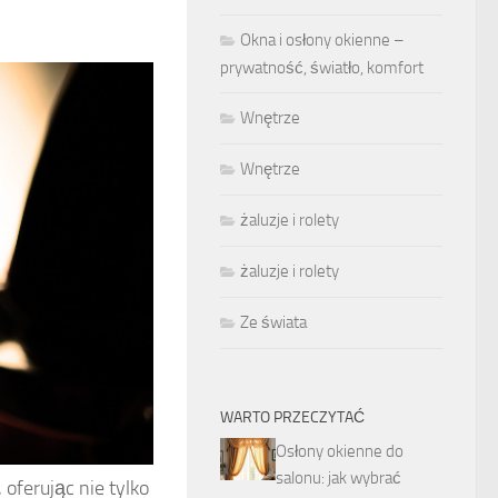
Okna i osłony okienne –
prywatność, światło, komfort
Wnętrze
Wnętrze
żaluzje i rolety
żaluzje i rolety
Ze świata
WARTO PRZECZYTAĆ
Osłony okienne do
salonu: jak wybrać
 oferując nie tylko