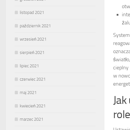
otw
listopad 2021
int
żal
październik 2021
Systemy
wrzesień 2021
reagowa
oznacza
sierpień 2021
światło
lipiec 2021
cieplny
w nowo
czerwiec 2021
energet
maj 2021
Jak
kwiecień 2021
role
marzec 2021
Ustawie