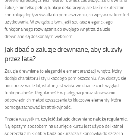
preferencji estetycznych. Warto również zauważyć, że drewniane
żaluzje nie tylko pełnią funkcję dekoracyjną, ale także skutecznie
kontrolują dopływ światła do pomieszczenia, co wpływa na komfort
użytkowania. W związku z tym, jeśli szukasz eleganckiego i
funkcjonalnego rozwiązania do swojego wnętrza, żaluzje
drewniane są doskonałym wyborem.
Jak dbać o żaluzje drewniane, aby służyły
przez lata?
Żaluzje drewniane to elegancki element aranżacji wnętrz, który
dodaje charakteru i stylu każdego pomieszczeniu. Aby cieszyć się
nimi przez wiele lat, istotne jest właściwe dbanie o ich wygląd i
funkcjonalność. Regularność w pielęgnacji oraz stosowanie
odpowiednich metod czyszczenia to kluczowe elementy, które
pomogą zachować ich atrakcyjność.
Przede wszystkim,
czyścić żaluzje drewniane należy regularnie
.
Najlepszym sposobem na usunięcie kurzu jest użycie delikatnej
ściereczki z mikrofibry bądź odkurzacza z końcówką do szczelin.