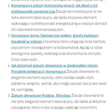
Konserwacja żaluzji termoizolacyjnych: Jak dbać o ich
efektywność energetyczną
Żaluzje termoizolacyjne to nie
tylko element dekoracyjny, ale także kluczowy element
wpływający na efektywność energetyczną w naszych domach.
Ich odpowiednia konserwacja jest...
Drewniane domy: Ekologiczne piękno, koszty budowy i
trwałość w jednym
Drewniane domy stają się coraz bardziej
popularnym rozwiązaniem w budownictwie, łącząc w sobie
ekologiczne aspekty, estetykę oraz ekonomiczne korzyści.
Choć wiele osób...
Jak utrzymać żaluzje drewniane w doskonałym stanie:
Poradnik pielęgnacji i konserwacji
Żaluzje drewniane to
elegancki element wystroju, który dodaje ciepła i stylu
każdemu wnętrzu. Jednak, aby mogły cieszyć oko przez wiele
lat, wymagają...
Żaluzje drewniane Kraków, Wrocław
Żaluzje drewniane to
nie tylko elegancki element dekoracyjny, ale także praktyczne
rozwiązanie, które może znacząco wpłynąć na komfort