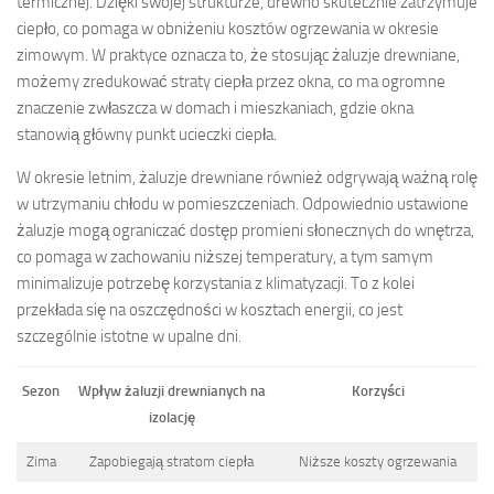
termicznej. Dzięki swojej strukturze, drewno skutecznie zatrzymuje
ciepło, co pomaga w obniżeniu kosztów ogrzewania w okresie
zimowym. W praktyce oznacza to, że stosując żaluzje drewniane,
możemy zredukować straty ciepła przez okna, co ma ogromne
znaczenie zwłaszcza w domach i mieszkaniach, gdzie okna
stanowią główny punkt ucieczki ciepła.
W okresie letnim, żaluzje drewniane również odgrywają ważną rolę
w utrzymaniu chłodu w pomieszczeniach. Odpowiednio ustawione
żaluzje mogą ograniczać dostęp promieni słonecznych do wnętrza,
co pomaga w zachowaniu niższej temperatury, a tym samym
minimalizuje potrzebę korzystania z klimatyzacji. To z kolei
przekłada się na oszczędności w kosztach energii, co jest
szczególnie istotne w upalne dni.
Sezon
Wpływ żaluzji drewnianych na
Korzyści
izolację
Zima
Zapobiegają stratom ciepła
Niższe koszty ogrzewania