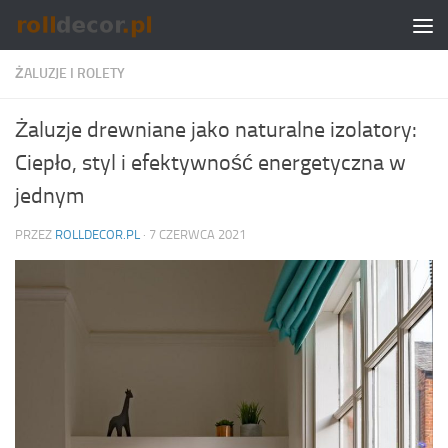
Skip to content
ŻALUZJE I ROLETY
Żaluzje drewniane jako naturalne izolatory:
Ciepło, styl i efektywność energetyczna w
jednym
PRZEZ
ROLLDECOR.PL
·
7 CZERWCA 2021