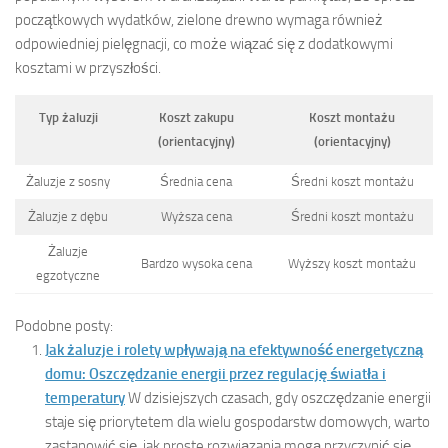
początkowych wydatków, zielone drewno wymaga również
odpowiedniej pielęgnacji, co może wiązać się z dodatkowymi
kosztami w przyszłości.
Typ żaluzji
Koszt zakupu
Koszt montażu
(orientacyjny)
(orientacyjny)
Żaluzje z sosny
Średnia cena
Średni koszt montażu
Żaluzje z dębu
Wyższa cena
Średni koszt montażu
Żaluzje
Bardzo wysoka cena
Wyższy koszt montażu
egzotyczne
Podobne posty:
Jak żaluzje i rolety wpływają na efektywność energetyczną
domu: Oszczędzanie energii przez regulację światła i
temperatury
W dzisiejszych czasach, gdy oszczędzanie energii
staje się priorytetem dla wielu gospodarstw domowych, warto
zastanowić się, jak proste rozwiązania mogą przyczynić się...