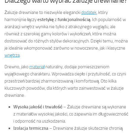
Dlaczego warto wybrać żaluzje drewniane?
Żaluzje drewniane to niezwykle elegancki
dodatek
, który
harmonijnie łączy
estetykę
z
funkcjonalnością
. Ich popularność w
aranżacji wnętrz wynika nie tylko z atrakcyjnego wyglądu, ale
również z szerokiej gamy kolorów i wykończeń, które można
dostosować do różnych stylów dekoracyjnych. Dzięki temu, można
je idealnie wkomponować zarówno w nowoczesne, jak i klasyczne
wnętrza
.
Drewno, jako
materiał
naturalny, dodaje pomieszczeniom
wyjątkowego charakteru. Wprowadza ciepło i przytulność, co czyni
przestrzeń bardziej zharmonizowaną i komfortową. Oto kilka
kluczowych powodów, dla których warto zainwestować w żaluzje
drewniane:
Wysoka jakość i trwałość
– Żaluzje drewniane są wykonane
z materiałów wysokiej jakości, co zapewnia im długowieczność
i odporność na uszkodzenia.
Izolacja termiczna
– Drewniane żaluzje skutecznie chronią