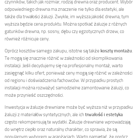
czynników, takich jak rozmiar, rodzaj drewna oraz producent. Wybór
odpowiedniego drewna ma znaczenie nie tylko dla estetyki, ale
także dla trwałości żaluzji. Zwykle, im wyższa jakość drewna, tym
wyższa będzie cena produktu. Można spotkać żaluzje z różnych
gatunków drewna, np. sosny, dębu czy egzotycznych drzew, co
również różnicuje ceny.
Oprócz kosztów samego zakupu, istotne są także
koszty montażu
.
Te mogą się znacznie różnić w zależności od skomplikowania
instalacji. Jeśli decydujemy się na profesjonalny montaż, warto
zasięgnąć kilku ofert, ponieważ ceny mogą się różnić w zależności
od regionu i doświadczenia fachowców. W przypadku prostych
instalacji można rozważyć samodzielne zamontowanie żaluzji, co
może przynieść oszczędności.
Inwestycja w żaluzje drewniane może być wyższa niż w przypadku
żaluzji z materiałów syntetycznych, ale ich
trwałość i estetyka
często rekompensują te wydatki. Żaluzje drewniane wprowadzają
do wnętrz ciepło oraz naturalny charakter, co sprawia, że są
popularnym wyborem w aranżacjach. Warto pamiętać, że oprócz