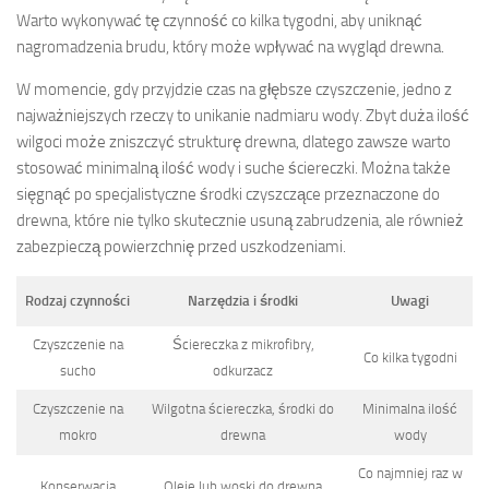
Warto wykonywać tę czynność co kilka tygodni, aby uniknąć
nagromadzenia brudu, który może wpływać na wygląd drewna.
W momencie, gdy przyjdzie czas na głębsze czyszczenie, jedno z
najważniejszych rzeczy to unikanie nadmiaru wody. Zbyt duża ilość
wilgoci może zniszczyć strukturę drewna, dlatego zawsze warto
stosować minimalną ilość wody i suche ściereczki. Można także
sięgnąć po specjalistyczne środki czyszczące przeznaczone do
drewna, które nie tylko skutecznie usuną zabrudzenia, ale również
zabezpieczą powierzchnię przed uszkodzeniami.
Rodzaj czynności
Narzędzia i środki
Uwagi
Czyszczenie na
Ściereczka z mikrofibry,
Co kilka tygodni
sucho
odkurzacz
Czyszczenie na
Wilgotna ściereczka, środki do
Minimalna ilość
mokro
drewna
wody
Co najmniej raz w
Konserwacja
Oleje lub woski do drewna