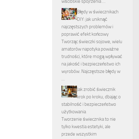
wścibskie spojrzenia …
Błędy w świecznikach
DIY: jak uniknąć
najczęstszych problemów i
poprawić efekt końcowy
Tworząc świeczki sojowe, wielu
amatorów napotyka poważne
trudności, które mogą wpływać
na jakość i bezpieczeństwo ich
wyrobów. Najczęstsze błędy w
…
Jak zrobić świecznik
krok po kroku, dbając o
stabilność i bezpieczeństwo
użytkowania
Tworzenie świecznika to nie
tylko kwestia estetyki, ale
przede wszystkim