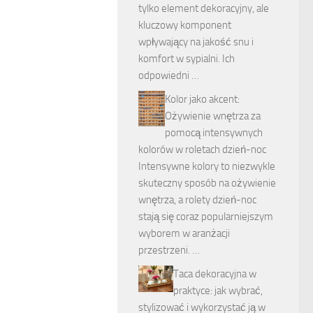
tylko element dekoracyjny, ale
kluczowy komponent
wpływający na jakość snu i
komfort w sypialni. Ich
odpowiedni …
Kolor jako akcent:
Ożywienie wnętrza za
pomocą intensywnych
kolorów w roletach dzień-noc
Intensywne kolory to niezwykle
skuteczny sposób na ożywienie
wnętrza, a rolety dzień-noc
stają się coraz popularniejszym
wyborem w aranżacji
przestrzeni. …
Taca dekoracyjna w
praktyce: jak wybrać,
stylizować i wykorzystać ją w