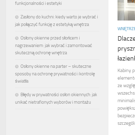
funkcjonalności i estetyki
Zasłony do kuchni: kiedy warto je wybrać i
jak połączyć funkcję z estetyką wnętrza
WNĘTRZ
Dlacz
Osłony okienne przed słońcem i
nagrzewaniem: jak wybrać i zamontować
prysz
skuteczną ochronę wnętrza
łazien
Osłony okienne na parter – skuteczne
Kabiny p
sposoby na ochronę prywatności i kontrolę
element
światła
ze wzglę
wszechst
Błędy w prywatności osłon okiennych: jak
minimali
unikać nietrafionych wyborów i montażu
powiększ
bezpiecz
szczegól