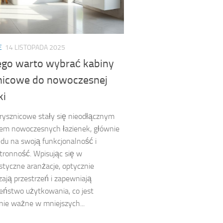
E
14 LISTOPADA 2025
ego warto wybrać kabiny
nicowe do nowoczesnej
ki
rysznicowe stały się nieodłącznym
em nowoczesnych łazienek, głównie
du na swoją funkcjonalność i
ronność. Wpisując się w
styczne aranżacje, optycznie
ają przestrzeń i zapewniają
eństwo użytkowania, co jest
nie ważne w mniejszych...