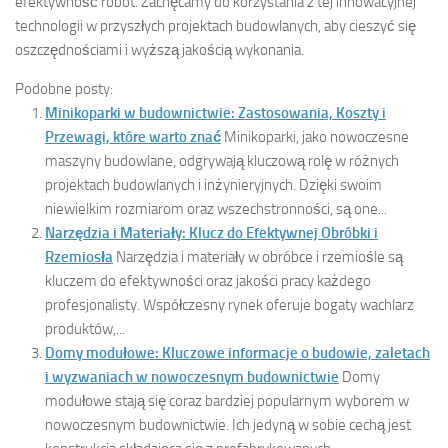
efektywność robót. Zachęcamy do korzystania z tej innowacyjnej
technologii w przyszłych projektach budowlanych, aby cieszyć się
oszczędnościami i wyższą jakością wykonania.
Podobne posty:
Minikoparki w budownictwie: Zastosowania, Koszty i
Przewagi, które warto znać
Minikoparki, jako nowoczesne
maszyny budowlane, odgrywają kluczową rolę w różnych
projektach budowlanych i inżynieryjnych. Dzięki swoim
niewielkim rozmiarom oraz wszechstronności, są one...
Narzędzia i Materiały: Klucz do Efektywnej Obróbki i
Rzemiosła
Narzędzia i materiały w obróbce i rzemiośle są
kluczem do efektywności oraz jakości pracy każdego
profesjonalisty. Współczesny rynek oferuje bogaty wachlarz
produktów,...
Domy modułowe: Kluczowe informacje o budowie, zaletach
i wyzwaniach w nowoczesnym budownictwie
Domy
modułowe stają się coraz bardziej popularnym wyborem w
nowoczesnym budownictwie. Ich jedyną w sobie cechą jest