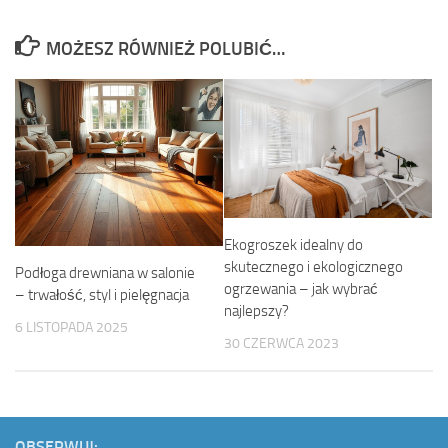
MOŻESZ RÓWNIEŻ POLUBIĆ…
Ekogroszek idealny do
skutecznego i ekologicznego
Podłoga drewniana w salonie
ogrzewania – jak wybrać
– trwałość, styl i pielęgnacja
najlepszy?
6 LISTOPADA 2025
30 CZERWCA 2023
OBSERWUJ: