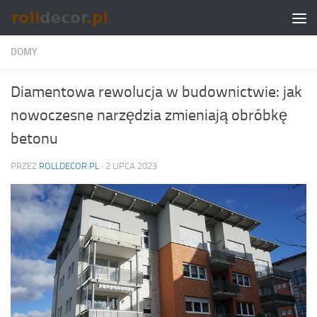
Skip to content
DOMY
Diamentowa rewolucja w budownictwie: jak
nowoczesne narzędzia zmieniają obróbkę
betonu
PRZEZ
ROLLDECOR.PL
·
2 LIPCA 2023