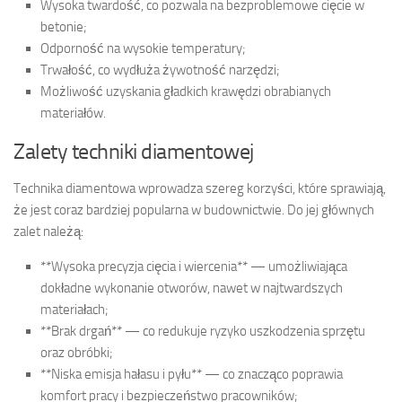
Wysoka twardość, co pozwala na bezproblemowe cięcie w
betonie;
Odporność na wysokie temperatury;
Trwałość, co wydłuża żywotność narzędzi;
Możliwość uzyskania gładkich krawędzi obrabianych
materiałów.
Zalety techniki diamentowej
Technika diamentowa wprowadza szereg korzyści, które sprawiają,
że jest coraz bardziej popularna w budownictwie. Do jej głównych
zalet należą:
**Wysoka precyzja cięcia i wiercenia** — umożliwiająca
dokładne wykonanie otworów, nawet w najtwardszych
materiałach;
**Brak drgań** — co redukuje ryzyko uszkodzenia sprzętu
oraz obróbki;
**Niska emisja hałasu i pyłu** — co znacząco poprawia
komfort pracy i bezpieczeństwo pracowników;