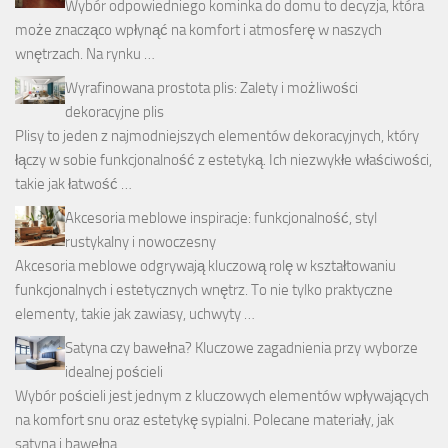
Wybór odpowiedniego kominka do domu to decyzja, która
może znacząco wpłynąć na komfort i atmosferę w naszych
wnętrzach. Na rynku …
Wyrafinowana prostota plis: Zalety i możliwości
dekoracyjne plis
Plisy to jeden z najmodniejszych elementów dekoracyjnych, który
łączy w sobie funkcjonalność z estetyką. Ich niezwykłe właściwości,
takie jak łatwość …
Akcesoria meblowe inspiracje: funkcjonalność, styl
rustykalny i nowoczesny
Akcesoria meblowe odgrywają kluczową rolę w kształtowaniu
funkcjonalnych i estetycznych wnętrz. To nie tylko praktyczne
elementy, takie jak zawiasy, uchwyty …
Satyna czy bawełna? Kluczowe zagadnienia przy wyborze
idealnej pościeli
Wybór pościeli jest jednym z kluczowych elementów wpływających
na komfort snu oraz estetykę sypialni. Polecane materiały, jak
satyna i bawełna, …