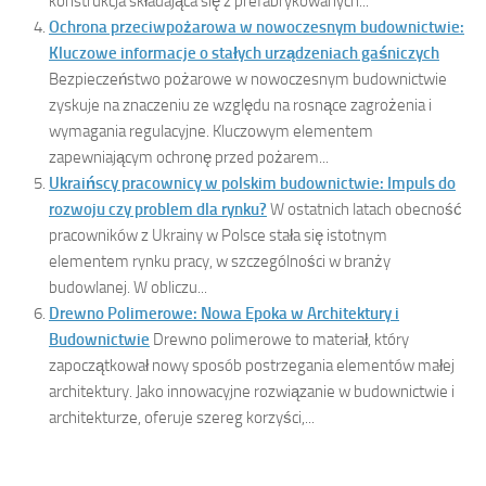
konstrukcja składająca się z prefabrykowanych...
Ochrona przeciwpożarowa w nowoczesnym budownictwie:
Kluczowe informacje o stałych urządzeniach gaśniczych
Bezpieczeństwo pożarowe w nowoczesnym budownictwie
zyskuje na znaczeniu ze względu na rosnące zagrożenia i
wymagania regulacyjne. Kluczowym elementem
zapewniającym ochronę przed pożarem...
Ukraińscy pracownicy w polskim budownictwie: Impuls do
rozwoju czy problem dla rynku?
W ostatnich latach obecność
pracowników z Ukrainy w Polsce stała się istotnym
elementem rynku pracy, w szczególności w branży
budowlanej. W obliczu...
Drewno Polimerowe: Nowa Epoka w Architektury i
Budownictwie
Drewno polimerowe to materiał, który
zapoczątkował nowy sposób postrzegania elementów małej
architektury. Jako innowacyjne rozwiązanie w budownictwie i
architekturze, oferuje szereg korzyści,...