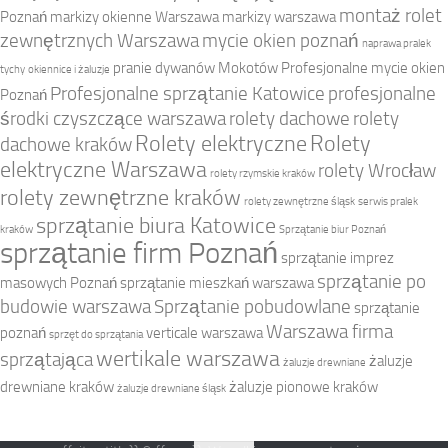
montaż rolet
Poznań
markizy okienne Warszawa
markizy warszawa
zewnętrznych Warszawa
mycie okien poznań
naprawa pralek
pranie dywanów Mokotów
Profesjonalne mycie okien
tychy
okiennice i żaluzje
Profesjonalne sprzątanie Katowice
profesjonalne
Poznań
środki czyszczące warszawa
rolety dachowe
rolety
Rolety elektryczne
Rolety
dachowe kraków
elektryczne Warszawa
rolety Wrocław
rolety rzymskie kraków
rolety zewnętrzne kraków
rolety zewnętrzne śląsk
serwis pralek
sprzątanie biura Katowice
kraków
Sprzątanie biur Poznań
sprzątanie firm Poznań
sprzątanie imprez
sprzątanie po
masowych Poznań
sprzątanie mieszkań warszawa
budowie warszawa
Sprzątanie pobudowlane
sprzątanie
Warszawa firma
poznań
verticale warszawa
sprzęt do sprzątania
wertikale warszawa
sprzątająca
żaluzje
żaluzje drewniane
drewniane kraków
żaluzje pionowe kraków
żaluzje drewniane śląsk