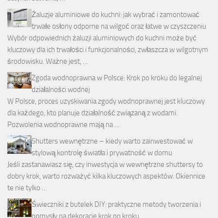
Żaluzje aluminiowe do kuchni: jak wybrać i zamontować
trwałe osłony odporne na wilgoć oraz łatwe w czyszczeniu
Wybór odpowiednich żaluzji aluminiowych do kuchni może być
kluczowy dla ich trwałości i funkcjonalności, zwłaszcza w wilgotnym
środowisku. Ważne jest, …
Zgoda wodnoprawna w Polsce: Krok po kroku do legalnej
działalności wodnej
W Polsce, proces uzyskiwania zgody wodnoprawnej jest kluczowy
dla każdego, kto planuje działalność związaną z wodami.
Pozwolenia wodnoprawne mają na …
Shutters wewnętrzne – kiedy warto zainwestować w
stylową kontrolę światła i prywatność w domu
Jeśli zastanawiasz się, czy inwestycja w wewnętrzne shuttersy to
dobry krok, warto rozważyć kilka kluczowych aspektów. Okiennice
te nie tylko …
Świeczniki z butelek DIY: praktyczne metody tworzenia i
pomysły na dekoracje krok po kroku