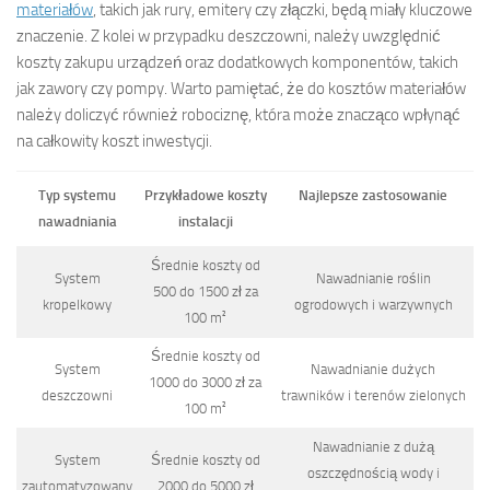
materiałów
, takich jak rury, emitery czy złączki, będą miały kluczowe
znaczenie. Z kolei w przypadku deszczowni, należy uwzględnić
koszty zakupu urządzeń oraz dodatkowych komponentów, takich
jak zawory czy pompy. Warto pamiętać, że do kosztów materiałów
należy doliczyć również robociznę, która może znacząco wpłynąć
na całkowity koszt inwestycji.
Typ systemu
Przykładowe koszty
Najlepsze zastosowanie
nawadniania
instalacji
Średnie koszty od
System
Nawadnianie roślin
500 do 1500 zł za
kropelkowy
ogrodowych i warzywnych
100 m²
Średnie koszty od
System
Nawadnianie dużych
1000 do 3000 zł za
deszczowni
trawników i terenów zielonych
100 m²
Nawadnianie z dużą
System
Średnie koszty od
oszczędnością wody i
zautomatyzowany
2000 do 5000 zł