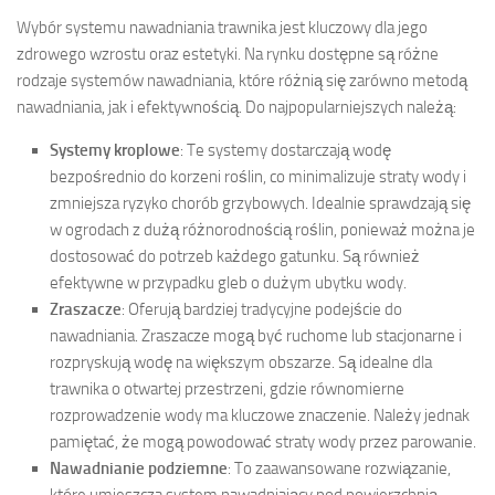
Wybór systemu nawadniania trawnika jest kluczowy dla jego
zdrowego wzrostu oraz estetyki. Na rynku dostępne są różne
rodzaje systemów nawadniania, które różnią się zarówno metodą
nawadniania, jak i efektywnością. Do najpopularniejszych należą:
Systemy kroplowe
: Te systemy dostarczają wodę
bezpośrednio do korzeni roślin, co minimalizuje straty wody i
zmniejsza ryzyko chorób grzybowych. Idealnie sprawdzają się
w ogrodach z dużą różnorodnością roślin, ponieważ można je
dostosować do potrzeb każdego gatunku. Są również
efektywne w przypadku gleb o dużym ubytku wody.
Zraszacze
: Oferują bardziej tradycyjne podejście do
nawadniania. Zraszacze mogą być ruchome lub stacjonarne i
rozpryskują wodę na większym obszarze. Są idealne dla
trawnika o otwartej przestrzeni, gdzie równomierne
rozprowadzenie wody ma kluczowe znaczenie. Należy jednak
pamiętać, że mogą powodować straty wody przez parowanie.
Nawadnianie podziemne
: To zaawansowane rozwiązanie,
które umieszcza system nawadniający pod powierzchnią