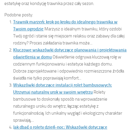
estetykę oraz kondycję trawnika przez cały sezon.
Podobne posty:
Trawnik marzeń: krok po kroku do idealnego trawnika w
Twoim ogrodzie
Marzysz o idealnym trawniku, który ozdobi
Twój ogród i stanie się miejscem relaksu oraz zabawy dla całej
rodziny? Proces zakładania trawnika może...
Kluczowe wskazówki dotyczące planowania i projektowania
oświetlenia w domu
Oświetlenie odgrywa kluczową rolę w
codziennym funkcjonowaniu i estetyce każdego domu.
Dobrze zaprojektowane i odpowiednio rozmieszczone źródła
światła nie tylko poprawiają komfort...
Wskazówki dotyczące instalacji rolet bambusowych:
Utrzymaj naturalny urok w swoim wnętrzu
Rolety
bambusowe to doskonały sposób na wprowadzenie
naturalnego uroku do wnętrz, łącząc estetykę z
funkcjonalnością. Ich unikalny wygląd i ekologiczny charakter
sprawiają,...
Jak dbać o rolety dzień-noc: Wskazówki dotyczące