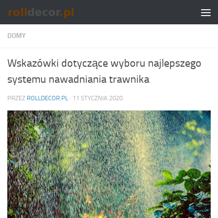
Skip to content
DOMY
Wskazówki dotyczące wyboru najlepszego
systemu nawadniania trawnika
PRZEZ
ROLLDECOR.PL
·
11 STYCZNIA 2020