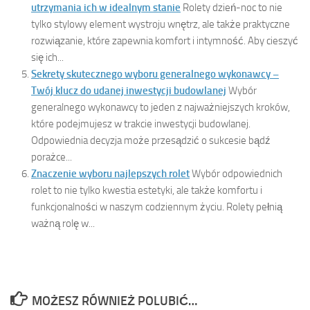
utrzymania ich w idealnym stanie
Rolety dzień-noc to nie
tylko stylowy element wystroju wnętrz, ale także praktyczne
rozwiązanie, które zapewnia komfort i intymność. Aby cieszyć
się ich...
Sekrety skutecznego wyboru generalnego wykonawcy –
Twój klucz do udanej inwestycji budowlanej
Wybór
generalnego wykonawcy to jeden z najważniejszych kroków,
które podejmujesz w trakcie inwestycji budowlanej.
Odpowiednia decyzja może przesądzić o sukcesie bądź
porażce...
Znaczenie wyboru najlepszych rolet
Wybór odpowiednich
rolet to nie tylko kwestia estetyki, ale także komfortu i
funkcjonalności w naszym codziennym życiu. Rolety pełnią
ważną rolę w...
MOŻESZ RÓWNIEŻ POLUBIĆ…