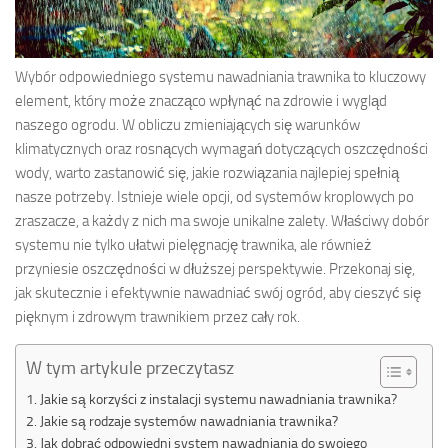
Wybór odpowiedniego systemu nawadniania trawnika to kluczowy
element, który może znacząco wpłynąć na zdrowie i wygląd
naszego ogrodu. W obliczu zmieniających się warunków
klimatycznych oraz rosnących wymagań dotyczących oszczędności
wody, warto zastanowić się, jakie rozwiązania najlepiej spełnią
nasze potrzeby. Istnieje wiele opcji, od systemów kroplowych po
zraszacze, a każdy z nich ma swoje unikalne zalety. Właściwy dobór
systemu nie tylko ułatwi pielęgnację trawnika, ale również
przyniesie oszczędności w dłuższej perspektywie. Przekonaj się,
jak skutecznie i efektywnie nawadniać swój ogród, aby cieszyć się
pięknym i zdrowym trawnikiem przez cały rok.
W tym artykule przeczytasz
Jakie są korzyści z instalacji systemu nawadniania trawnika?
Jakie są rodzaje systemów nawadniania trawnika?
Jak dobrać odpowiedni system nawadniania do swojego