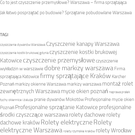
Co to jest czyszczenie przemysłowe? Warszawa – firma sprzątająca
Jak łatwo posprzątać po budowie? Sprzątanie pobudowlane Warszawa
TAGI
Czyszczenie kanapy Warszawa
czyszczenie dywanów Warszawa
czyszczenie kostki brukowej
czyszczenie kostki brukowej gdynia
czyszczenie przemysłowe
Katowice
czyszczenie
dobre markizy warszawa
wykładzin w warszawie
Firma
firmy sprzątające Kraków
sprzątająca Katowice
Karcher
montaż rolet
Poznań
markizy okienne Warszawa
markizy warszawa
zewnętrznych Warszawa
mycie okien poznań
naprawa pralek
pranie dywanów Mokotów
Profesjonalne mycie okien
tychy
okiennice i żaluzje
Profesjonalne sprzątanie Katowice
profesjonalne
Poznań
środki czyszczące warszawa
rolety dachowe
rolety
Rolety elektryczne
Rolety
dachowe kraków
elektryczne Warszawa
rolety Wrocław
rolety rzymskie kraków