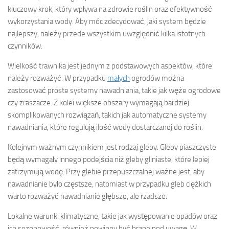
kluczowy krok, który wpływa na zdrowie roślin oraz efektywność
wykorzystania wody. Aby móc zdecydować, jaki system będzie
najlepszy, należy przede wszystkim uwzględnić kilka istotnych
czynników.
Wielkość trawnika jest jednym z podstawowych aspektów, które
należy rozważyć. W przypadku
małych
ogrodów można
zastosować proste systemy nawadniania, takie jak węże ogrodowe
czy zraszacze. Z kolei większe obszary wymagają bardziej
skomplikowanych rozwiązań, takich jak automatyczne systemy
nawadniania, które regulują ilość wody dostarczanej do roślin.
Kolejnym ważnym czynnikiem jest rodzaj gleby. Gleby piaszczyste
będą wymagały innego podejścia niż gleby gliniaste, które lepiej
zatrzymują wodę. Przy glebie przepuszczalnej ważne jest, aby
nawadnianie było częstsze, natomiast w przypadku gleb ciężkich
warto rozważyć nawadnianie głębsze, ale rzadsze.
Lokalne warunki klimatyczne, takie jak występowanie opadów oraz
ich sezonowość, również powinny być brane pod uwagę. W