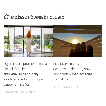
MOŻESZ RÓWNIEŻ POLUBIĆ…
Inspiracje z natury:
Ograniczanie promieniowania
Wykorzystanie motywów
UV: Jak żaluzje
roślinnych w wzorach rolet
antyrefleksyjne chronią
rzymskich
wnętrza przed szkodliwym
działaniem słońca
3 CZERWCA 2021
8 PAŹDZIERNIKA 2021