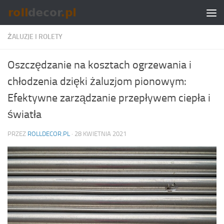
Skip to content
ŻALUZJE I ROLETY
Oszczędzanie na kosztach ogrzewania i
chłodzenia dzięki żaluzjom pionowym:
Efektywne zarządzanie przepływem ciepła i
światła
PRZEZ
ROLLDECOR.PL
·
28 KWIETNIA 2021