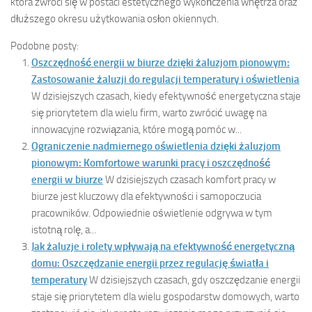
która zwróci się w postaci estetycznego wykończenia wnętrza oraz
dłuższego okresu użytkowania osłon okiennych.
Podobne posty:
Oszczędność energii w biurze dzięki żaluzjom pionowym:
Zastosowanie żaluzji do regulacji temperatury i oświetlenia
W dzisiejszych czasach, kiedy efektywność energetyczna staje
się priorytetem dla wielu firm, warto zwrócić uwagę na
innowacyjne rozwiązania, które mogą pomóc w...
Ograniczenie nadmiernego oświetlenia dzięki żaluzjom
pionowym: Komfortowe warunki pracy i oszczędność
energii w biurze
W dzisiejszych czasach komfort pracy w
biurze jest kluczowy dla efektywności i samopoczucia
pracowników. Odpowiednie oświetlenie odgrywa w tym
istotną rolę, a...
Jak żaluzje i rolety wpływają na efektywność energetyczną
domu: Oszczędzanie energii przez regulację światła i
temperatury
W dzisiejszych czasach, gdy oszczędzanie energii
staje się priorytetem dla wielu gospodarstw domowych, warto