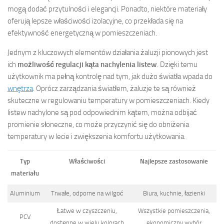
mogą dodać przytulności i elegancji. Ponadto, niektóre materiały
oferują lepsze właściwości izolacyjne, co przekłada się na
efektywność energetyczną w pomieszczeniach.
Jednym z kluczowych elementów działania żaluzji pionowych jest
ich
możliwość regulacji kąta nachylenia listew
. Dzięki temu
użytkownik ma pełną kontrolę nad tym, jak dużo światła wpada do
wnętrza
. Oprócz zarządzania światłem, żaluzje te są również
skuteczne w regulowaniu temperatury w pomieszczeniach. Kiedy
listew nachylone są pod odpowiednim kątem, można odbijać
promienie słoneczne, co może przyczynić się do obniżenia
temperatury w lecie i zwiększenia komfortu użytkowania.
Typ
Właściwości
Najlepsze zastosowanie
materiału
Aluminium
Trwałe, odporne na wilgoć
Biura, kuchnie, łazienki
Łatwe w czyszczeniu,
Wszystkie pomieszczenia,
PCV
dostępne w wielu kolorach
ekonomiczny wybór