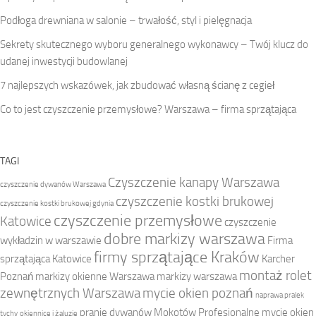
Podłoga drewniana w salonie – trwałość, styl i pielęgnacja
Sekrety skutecznego wyboru generalnego wykonawcy – Twój klucz do
udanej inwestycji budowlanej
7 najlepszych wskazówek, jak zbudować własną ścianę z cegieł
Co to jest czyszczenie przemysłowe? Warszawa – firma sprzątająca
TAGI
Czyszczenie kanapy Warszawa
czyszczenie dywanów Warszawa
czyszczenie kostki brukowej
czyszczenie kostki brukowej gdynia
czyszczenie przemysłowe
Katowice
czyszczenie
dobre markizy warszawa
wykładzin w warszawie
Firma
firmy sprzątające Kraków
sprzątająca Katowice
Karcher
montaż rolet
Poznań
markizy okienne Warszawa
markizy warszawa
zewnętrznych Warszawa
mycie okien poznań
naprawa pralek
pranie dywanów Mokotów
Profesjonalne mycie okien
tychy
okiennice i żaluzje