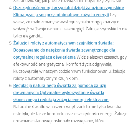
zastanowić się, jak proste rozwiązania mogą przyczynić się...
Oszczędność energii w sypialni dzięki żaluzjom rzymskim:
Klimatyzacja snu przy minimalnym zużyciu energii
Czy
wiesz, że małe zmiany w wystroju sypialni mogą znacząco
wpłynąć na Twoje rachunki za energię? Żaluzje rzymskie to nie
tylko elegancki...
Żaluzje i rolety z automatycznym czujnikiem światła:
Dopasowanie do natężenia światła zewnętrznego dla
optymalnej regulacji oświetlenia
W dzisiejszych czasach, gdy
efektywność energetyczna i komfort życia odgrywają
kluczową rolę w naszym codziennym funkcjonowaniu, żaluzje i
rolety z automatycznym czujnikiem...
Regulacja naturalnego światła za pomocą żaluzji
drewnianych: Optymalne wykorzystanie światła
słonecznego i redukcja zużycia energii elektrycznej
Naturalne światło w naszych wnętrzach to nie tylko kwestia
estetyki, ale także komfortu oraz oszczędności energii. Żaluzje
drewniane stanowią doskonałe rozwiązanie, które...