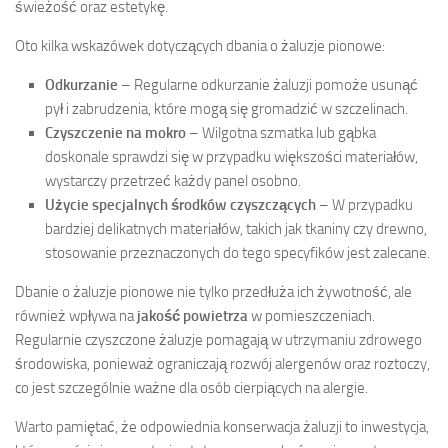
świeżość oraz estetykę.
Oto kilka wskazówek dotyczących dbania o żaluzje pionowe:
Odkurzanie
– Regularne odkurzanie żaluzji pomoże usunąć
pył i zabrudzenia, które mogą się gromadzić w szczelinach.
Czyszczenie na mokro
– Wilgotna szmatka lub gąbka
doskonale sprawdzi się w przypadku większości materiałów,
wystarczy przetrzeć każdy panel osobno.
Użycie specjalnych środków czyszczących
– W przypadku
bardziej delikatnych materiałów, takich jak tkaniny czy drewno,
stosowanie przeznaczonych do tego specyfików jest zalecane.
Dbanie o żaluzje pionowe nie tylko przedłuża ich żywotność, ale
również wpływa na
jakość powietrza
w pomieszczeniach.
Regularnie czyszczone żaluzje pomagają w utrzymaniu zdrowego
środowiska, ponieważ ograniczają rozwój alergenów oraz roztoczy,
co jest szczególnie ważne dla osób cierpiących na alergie.
Warto pamiętać, że odpowiednia konserwacja żaluzji to inwestycja,