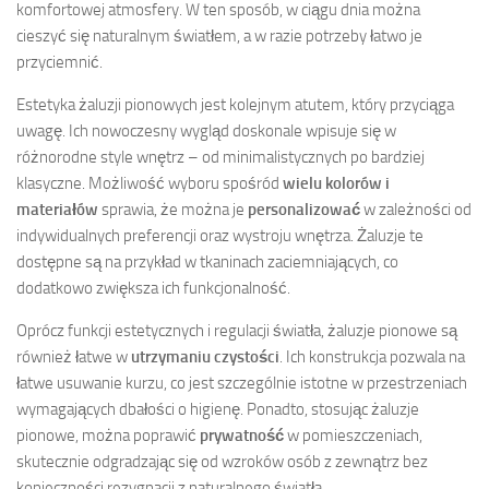
komfortowej atmosfery. W ten sposób, w ciągu dnia można
cieszyć się naturalnym światłem, a w razie potrzeby łatwo je
przyciemnić.
Estetyka żaluzji pionowych jest kolejnym atutem, który przyciąga
uwagę. Ich nowoczesny wygląd doskonale wpisuje się w
różnorodne style wnętrz – od minimalistycznych po bardziej
klasyczne. Możliwość wyboru spośród
wielu kolorów i
materiałów
sprawia, że można je
personalizować
w zależności od
indywidualnych preferencji oraz wystroju wnętrza. Żaluzje te
dostępne są na przykład w tkaninach zaciemniających, co
dodatkowo zwiększa ich funkcjonalność.
Oprócz funkcji estetycznych i regulacji światła, żaluzje pionowe są
również łatwe w
utrzymaniu czystości
. Ich konstrukcja pozwala na
łatwe usuwanie kurzu, co jest szczególnie istotne w przestrzeniach
wymagających dbałości o higienę. Ponadto, stosując żaluzje
pionowe, można poprawić
prywatność
w pomieszczeniach,
skutecznie odgradzając się od wzroków osób z zewnątrz bez
konieczności rezygnacji z naturalnego światła.