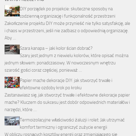
DIY porządek po projekcie: skuteczne sposoby na
codzienną organizację i funkcjonalność przestrzeni
Zakończenie projektu DIY może przynieść nie tylko satysfakcję, ale
i chaos w przestrzeni, jeśli nie zadbasz o odpowiednią organizację.
Aby …
Szara kanapa – jaki kolor ścian dobrać?
Szary jest jednym z niewielu kolorów, które opisać można
jednym słowem: ponadczasowy. W nowoczesnym wnętrzu
szarość gości coraz częściej, ponieważ …
Papier mache dekoracje DIY: jak stworzyć trwałe i
efektowne ozdoby krok po kroku
Zastanawiasz się, jak stworzyć trwałe i efektowne dekoracje papier
mache? Kluczem do sukcesu jest dobór odpowiednich materiałów i
narzędzi, które …
Termoizolacyjne właściwości żaluzji i rolet: Jak utrzymać
komfort termiczny i ograniczyć zużycie energii
W obliczu rosnących kosztów energii oraz zmieniającego się