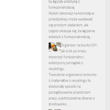
by łączyły estetykę z
funkcjonalnością
Wybór dekoracji na komodę w
przedpokoju może wydawać
się prostym zadaniem, ale
często okazuje się, że łączenie
estetyki z funkcjonalnością …
Organizer na biurko DIY:
jak krok po kroku
stworzyć funkcjonalny i
estetyczny porządek z
recyklingu
Tworzenie organizera na biurko
z materiałów z recyklingu to
doskonały sposób na
porządkowanie przestrzeni
pracy, a jednocześnie dbanie o
środowisko. …