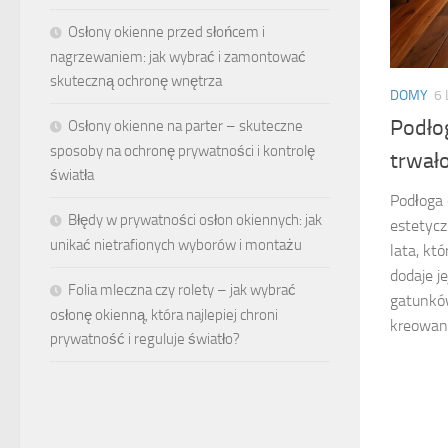
Osłony okienne przed słońcem i
nagrzewaniem: jak wybrać i zamontować
skuteczną ochronę wnętrza
DOMY
6
Podło
Osłony okienne na parter – skuteczne
sposoby na ochronę prywatności i kontrolę
trwało
światła
Podłoga 
Błędy w prywatności osłon okiennych: jak
estetycz
unikać nietrafionych wyborów i montażu
lata, któ
dodaje j
Folia mleczna czy rolety – jak wybrać
gatunków
osłonę okienną, która najlepiej chroni
kreowani
prywatność i reguluje światło?