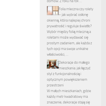
domów. Z roku na rok …
Folia mleczna czy rolety
– jak wybrać osłonę
okienną, która najlepiej chroni
prywatność i reguluje światło?
Wybór między folią mleczną a
roletami może wydawać się
prostym zadaniem, ale każda z
tych opcji ma swoje unikalne
właściwości, …
Dekoracje do małego
mieszkania: jak łączyć
styl z funkcjonalnością i
optycznym powiększeniem
przestrzeni
W małych mieszkaniach, gdzie
każdy metr kwadratowy ma
znaczenie, dekoracje stają się