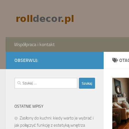
Skip to content
Współpraca i kontakt
OBSERWUJ:
OTA
Szukaj:
OSTATNIE WPISY
Zasłony do kuchni: kiedy warto je wybrać i
jak połączyć funkcję z estetyką wnętrza