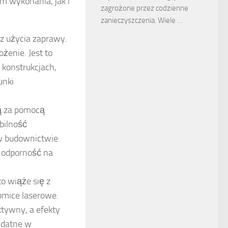
m wykonania, jak i
zagrożone przez codzienne
zanieczyszczenia. Wiele …
ez użycia zaprawy.
żenie. Jest to
w konstrukcjach,
unki
bą za pomocą
bilność
 w budownictwie
 odporność na
to wiąże się z
omice laserowe.
ktywny, a efekty
ydatne w