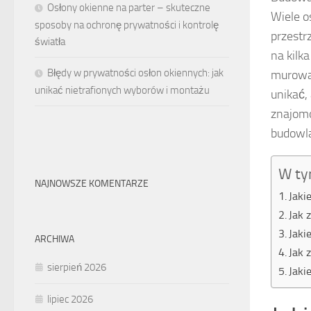
Osłony okienne na parter – skuteczne
Wiele os
sposoby na ochronę prywatności i kontrolę
przestr
światła
na kilk
Błędy w prywatności osłon okiennych: jak
murowan
unikać nietrafionych wyborów i montażu
unikać,
znajom
budowl
W ty
NAJNOWSZE KOMENTARZE
Jaki
Jak 
Jaki
ARCHIWA
Jak 
sierpień 2026
Jaki
lipiec 2026