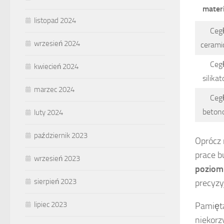
mater
listopad 2024
Ceg
wrzesień 2024
cerami
Ceg
kwiecień 2024
silika
marzec 2024
Ceg
beton
luty 2024
październik 2023
Oprócz 
prace b
wrzesień 2023
poziom
sierpień 2023
precyzy
lipiec 2023
Pamięta
niekorz