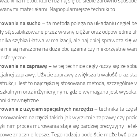
wać kilka metod, które różnią się od siebie zarówno sposobe
wanymi materiałami. Najpopularniejsze techniki to:
owanie na sucho
– ta metoda polega na układaniu cegieł b
ły są stabilizowane przez własny ciężar oraz odpowiednie uło
hnika szybka i łatwa w realizacji, ale najlepiej sprawdza się 
re nie są narażone na duże obciążenia czy niekorzystne war
osferyczne.
owanie na zaprawę
– w tej technice cegły łączy się ze so
cjalnej zaprawy. Użycie zaprawy zwiększa trwałość oraz sta
strukcji. Jest to najczęściej stosowana metoda, szczególnie
szkalnym oraz inżynieryjnym, gdzie wymagana jest wysoka
nniki zewnętrzne.
owanie z użyciem specjalnych narzędzi
– technika ta częs
tosowaniem narzędzi takich jak wyrzutnie zaprawy czy pozi
ęki nim proces murowania staje się bardziej precyzyjny i efe
cowe znacznie lepsze. Tego rodzaju podejście może być prz