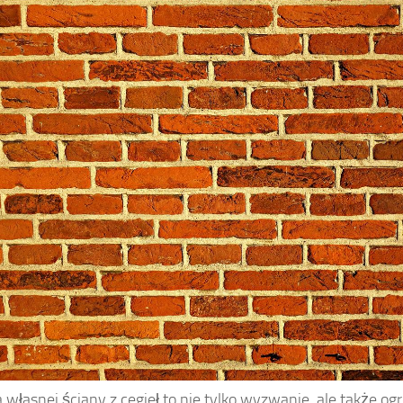
własnej ściany z cegieł to nie tylko wyzwanie, ale także og