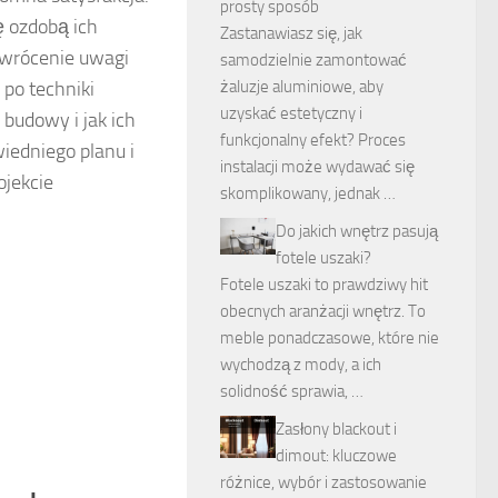
prosty sposób
ię ozdobą ich
Zastanawiasz się, jak
 zwrócenie uwagi
samodzielnie zamontować
żaluzje aluminiowe, aby
po techniki
uzyskać estetyczny i
budowy i jak ich
funkcjonalny efekt? Proces
iedniego planu i
instalacji może wydawać się
ojekcie
skomplikowany, jednak …
Do jakich wnętrz pasują
fotele uszaki?
Fotele uszaki to prawdziwy hit
obecnych aranżacji wnętrz. To
meble ponadczasowe, które nie
wychodzą z mody, a ich
solidność sprawia, …
Zasłony blackout i
dimout: kluczowe
różnice, wybór i zastosowanie