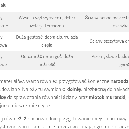
iału
ły
Wysoka wytrzymałość, dobra
Ściany nośne oraz os
czne
izolacja termiczna
mieszka
ły
Duża gęstość, dobra akumulacja
Ściany szczytowe or
towe
ciepła
ły
Odporność na wilgoć, duża
Przemysłowe budow
owe
nośność
gara
materiałów, warto również przygotować konieczne
narzędz
udowlane. Należy tu wymienić
kielnię
, niezbędną do nakład
icę
do sprawdzania równości ściany oraz
młotek murarski
,
jne umieszczanie cegieł.
j również, że odpowiednie przygotowanie miejsca budowy 
ystnymi warunkami atmosferycznymi mają ogromne znaczeni