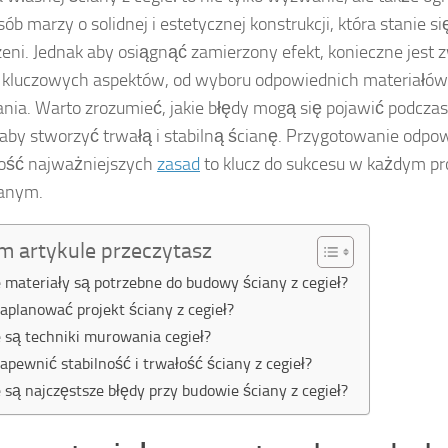
ób marzy o solidnej i estetycznej konstrukcji, która stanie s
zeni. Jednak aby osiągnąć zamierzony efekt, konieczne jest
a kluczowych aspektów, od wyboru odpowiednich materiałów 
ia. Warto zrozumieć, jakie błędy mogą się pojawić podczas 
 aby stworzyć trwałą i stabilną ścianę. Przygotowanie odpow
ość najważniejszych
zasad
to klucz do sukcesu w każdym pr
anym.
m artykule przeczytasz
e materiały są potrzebne do budowy ściany z cegieł?
zaplanować projekt ściany z cegieł?
e są techniki murowania cegieł?
zapewnić stabilność i trwałość ściany z cegieł?
e są najczęstsze błędy przy budowie ściany z cegieł?