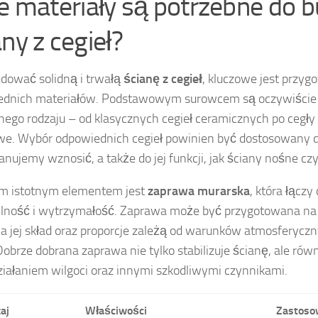
ie materiały są potrzebne do
ny z cegieł?
dować solidną i trwałą
ścianę z cegieł
, kluczowe jest przyg
ednich materiałów. Podstawowym surowcem są oczywiści
nego rodzaju – od klasycznych cegieł ceramicznych po cegły 
e. Wybór odpowiednich cegieł powinien być dostosowany do
lanujemy wznosić, a także do jej funkcji, jak ściany nośne cz
ym istotnym elementem jest
zaprawa murarska
, która łączy
ilność i wytrzymałość. Zaprawa może być przygotowana na
a jej skład oraz proporcje zależą od warunków atmosferyczny
 Dobrze dobrana zaprawa nie tylko stabilizuje ścianę, ale równ
ziałaniem wilgoci oraz innymi szkodliwymi czynnikami.
aj
Właściwości
Zastoso