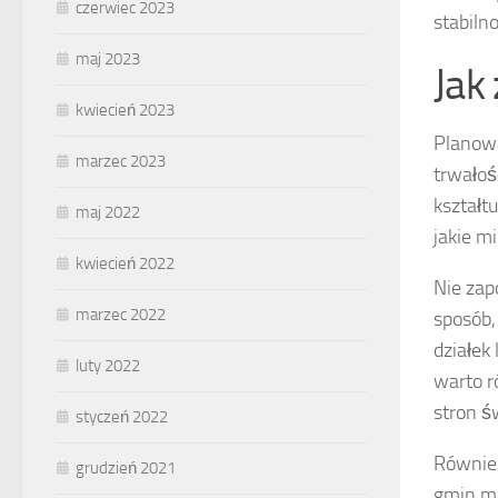
czerwiec 2023
stabiln
maj 2023
Jak
kwiecień 2023
Planowa
marzec 2023
trwałoś
kształt
maj 2022
jakie m
kwiecień 2022
Nie zap
marzec 2022
sposób,
działek
luty 2022
warto r
stron ś
styczeń 2022
Również
grudzień 2021
gmin ma