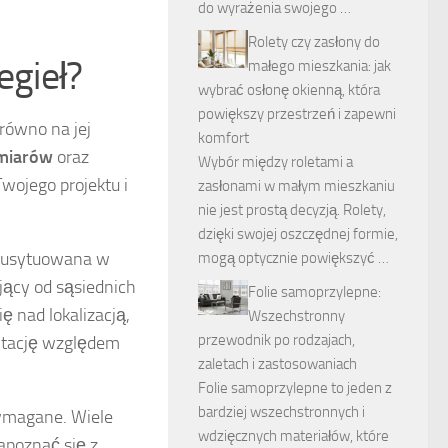
do wyrażenia swojego …
Rolety czy zasłony do
egieł?
małego mieszkania: jak
wybrać osłonę okienną, która
powiększy przestrzeń i zapewni
arówno na jej
komfort
miarów
oraz
Wybór między roletami a
wojego projektu i
zasłonami w małym mieszkaniu
nie jest prostą decyzją. Rolety,
dzięki swojej oszczędnej formie,
 usytuowana w
mogą optycznie powiększyć …
ający od sąsiednich
Folie samoprzylepne:
ę nad lokalizacją,
Wszechstronny
przewodnik po rodzajach,
entację względem
zaletach i zastosowaniach
Folie samoprzylepne to jeden z
bardziej wszechstronnych i
wymagane. Wiele
wdzięcznych materiałów, które
apoznać się z