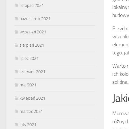
listopad 2021
lokalny
budowy
październik 2021
Przyda
wrzesień 2021
wizuali
element
sierpień 2021
tego, j
lipiec 2021
Warto r
czerwiec 2021
ich kol
solidna
maj 2021
Jak
kwiecień 2021
marzec 2021
Murowan
różnych
luty 2021