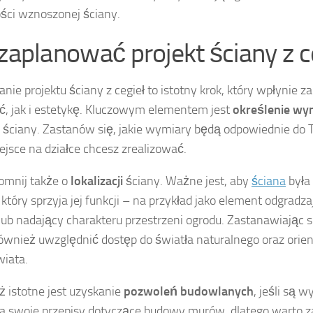
ości wznoszonej ściany.
 zaplanować projekt ściany z c
nie projektu ściany z cegieł to istotny krok, który wpłynie z
ć, jak i estetykę. Kluczowym elementem jest
określenie wy
u ściany. Zastanów się, jakie wymiary będą odpowiednie do T
iejsce na działce chcesz zrealizować.
omnij także o
lokalizacji
ściany. Ważne jest, aby
ściana
była
 który sprzyja jej funkcji – na przykład jako element odgradz
 lub nadający charakteru przestrzeni ogrodu. Zastanawiając si
ównież uwzględnić dostęp do światła naturalnego oraz ori
wiata.
 istotne jest uzyskanie
pozwoleń budowlanych
, jeśli są 
 swoje przepisy dotyczące budowy murów, dlatego warto z