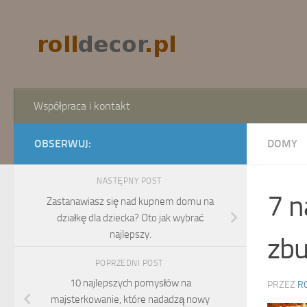
Skip to content
Współpraca i kontakt
OBSERWUJ:
DOMY
NASTĘPNY POST
7 n
Zastanawiasz się nad kupnem domu na
działkę dla dziecka? Oto jak wybrać
najlepszy.
zbu
POPRZEDNI POST
10 najlepszych pomysłów na
PRZEZ
R
majsterkowanie, które nadadzą nowy