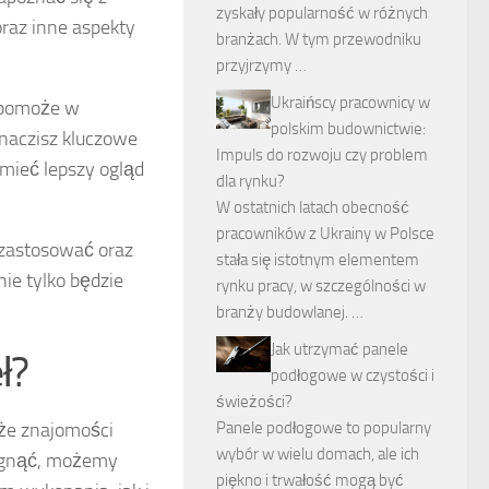
zyskały popularność w różnych
raz inne aspekty
branżach. W tym przewodniku
przyjrzymy …
Ukraińscy pracownicy w
y pomoże w
polskim budownictwie:
znaczisz kluczowe
Impuls do rozwoju czy problem
 mieć lepszy ogląd
dla rynku?
W ostatnich latach obecność
pracowników z Ukrainy w Polsce
 zastosować oraz
stała się istotnym elementem
ie tylko będzie
rynku pracy, w szczególności w
branży budowlanej. …
Jak utrzymać panele
ł?
podłogowe w czystości i
świeżości?
kże znajomości
Panele podłogowe to popularny
wybór w wielu domach, ale ich
iągnąć, możemy
piękno i trwałość mogą być