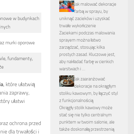
Jak malować dekoracje
farbą w sprayu, by
łonowe w budynkach
uniknąć zacieków i uzyskać
trwałe wykończenie
lnych
Zaciekami podczas malowania
sprayem można łatwo
az murki oporowe
zarządzać, stosując kilka
prostych zasad. Kluczowe jest,
le, fundamenty,
aby nakładać farbę w cienkich
że
warstwach i …
Jak zaaranżować
ia
, które ułatwią
dekoracje na okrągłym
ania zaprawy,
stoliku kawowym, by łączyć styl
 który ułatwi
z funkcjonalnością
Okrągły stolik kawowy może
stać się nie tylko centralnym
punktem w twoim salonie, ale
oraz ochrona przed
także doskonałą przestrzenią
e dla trwałości i