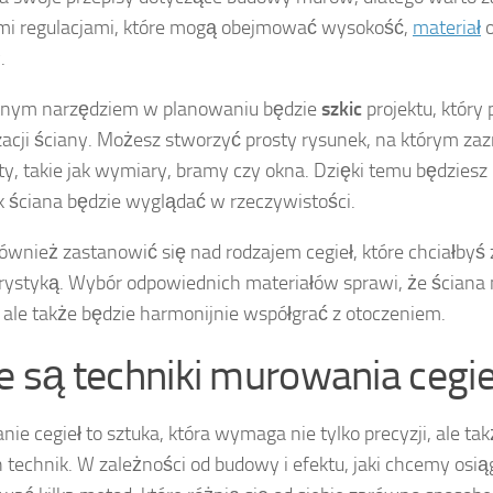
mi regulacjami, które mogą obejmować wysokość,
materiał
o
.
tnym narzędziem w planowaniu będzie
szkic
projektu, któr
zacji ściany. Możesz stworzyć prosty rysunek, na którym za
y, takie jak wymiary, bramy czy okna. Dzięki temu będziesz
ak ściana będzie wyglądać w rzeczywistości.
ównież zastanowić się nad rodzajem cegieł, które chciałbyś
orystyką. Wybór odpowiednich materiałów sprawi, że ściana n
, ale także będzie harmonijnie współgrać z otoczeniem.
ie są techniki murowania cegie
ie cegieł to sztuka, która wymaga nie tylko precyzji, ale ta
 technik. W zależności od budowy i efektu, jaki chcemy os