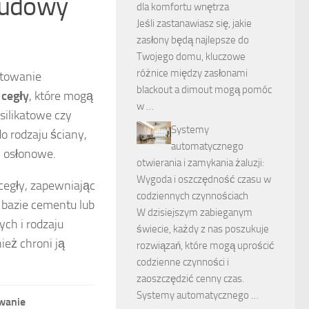
 budowy
dla komfortu wnętrza
Jeśli zastanawiasz się, jakie
zasłony będą najlepsze do
Twojego domu, kluczowe
różnice między zasłonami
otowanie
blackout a dimout mogą pomóc
e
cegły
, które mogą
w …
silikatowe czy
Systemy
 rodzaju ściany,
automatycznego
y osłonowe.
otwierania i zamykania żaluzji:
Wygoda i oszczędność czasu w
 cegły, zapewniając
codziennych czynnościach
 bazie cementu lub
W dzisiejszym zabieganym
ch i rodzaju
świecie, każdy z nas poszukuje
ież chroni ją
rozwiązań, które mogą uprościć
codzienne czynności i
zaoszczędzić cenny czas.
Systemy automatycznego …
wanie