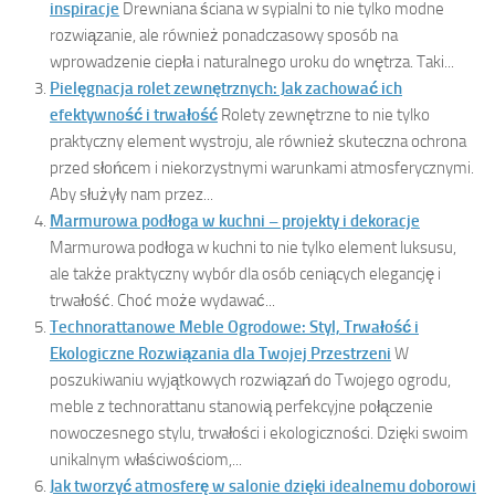
inspiracje
Drewniana ściana w sypialni to nie tylko modne
rozwiązanie, ale również ponadczasowy sposób na
wprowadzenie ciepła i naturalnego uroku do wnętrza. Taki...
Pielęgnacja rolet zewnętrznych: Jak zachować ich
efektywność i trwałość
Rolety zewnętrzne to nie tylko
praktyczny element wystroju, ale również skuteczna ochrona
przed słońcem i niekorzystnymi warunkami atmosferycznymi.
Aby służyły nam przez...
Marmurowa podłoga w kuchni – projekty i dekoracje
Marmurowa podłoga w kuchni to nie tylko element luksusu,
ale także praktyczny wybór dla osób ceniących elegancję i
trwałość. Choć może wydawać...
Technorattanowe Meble Ogrodowe: Styl, Trwałość i
Ekologiczne Rozwiązania dla Twojej Przestrzeni
W
poszukiwaniu wyjątkowych rozwiązań do Twojego ogrodu,
meble z technorattanu stanowią perfekcyjne połączenie
nowoczesnego stylu, trwałości i ekologiczności. Dzięki swoim
unikalnym właściwościom,...
Jak tworzyć atmosferę w salonie dzięki idealnemu doborowi