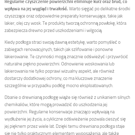
Regularne czyszczenie powierzchni eliminuje kurz oraz brud, co
wpływa na jej wygląd i trwałość.
Warto sięgać po delikatne środki
czyszczące oraz odpowiednie preparaty konserwujące, takie jak
lakier, olej czy wosk. Te produkty tworzą ochronną powłokę, która
zabezpiecza drewno przed uszkodzeniami i wilgocią.
Kiedy podłoga straci swoją dawną estetykę, warto pomyśleć o
zabiegach renowacyjnych, takich jak szlifowanie i ponowne
lakierowanie. Te czynności mogą znacznie odświeżyć i przywrócić
naturalne piękno powierzchni. Odnowienie woskowania lub
lakierowania nie tylko poprawi wizualny aspekt, ale również
dostarczy dodatkowej ochrony, co ma kluczowe znaczenie
szczególnie w przypadku podłóg mocno eksploatowanych.
Dbanie o drewnianą podłogę wiąże się również z unikaniem silnych
chemikaliów, które mogą prowadzić do uszkodzenia jej
powierzchni. Regularne konserwacje znacząco wpływają na
wydłużenie jej życia, a cykliczne odświeżenie pozwala cieszyć się
jej pięknem przez wiele lat. Dzięki temu drewniana podłoga staje
się nie tylko praktycznym elementem wyposażenia, ale także