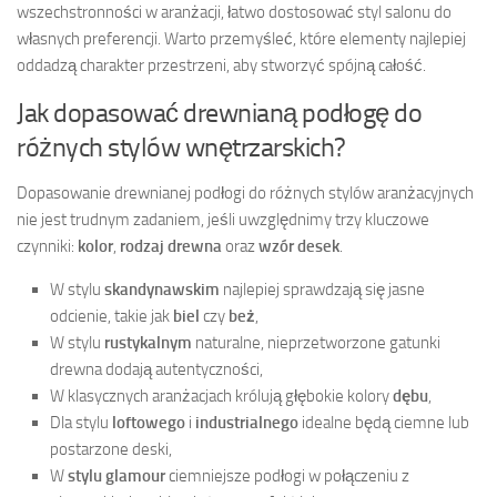
wszechstronności w aranżacji, łatwo dostosować styl salonu do
własnych preferencji. Warto przemyśleć, które elementy najlepiej
oddadzą charakter przestrzeni, aby stworzyć spójną całość.
Jak dopasować drewnianą podłogę do
różnych stylów wnętrzarskich?
Dopasowanie drewnianej podłogi do różnych stylów aranżacyjnych
nie jest trudnym zadaniem, jeśli uwzględnimy trzy kluczowe
czynniki:
kolor
,
rodzaj drewna
oraz
wzór desek
.
W stylu
skandynawskim
najlepiej sprawdzają się jasne
odcienie, takie jak
biel
czy
beż
,
W stylu
rustykalnym
naturalne, nieprzetworzone gatunki
drewna dodają autentyczności,
W klasycznych aranżacjach królują głębokie kolory
dębu
,
Dla stylu
loftowego
i
industrialnego
idealne będą ciemne lub
postarzone deski,
W
stylu glamour
ciemniejsze podłogi w połączeniu z