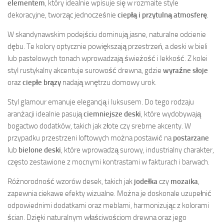
elementem
, który idealnie wpisuje się w rozmaite style
dekoracyjne, tworząc jednocześnie
ciepłą i przytulną atmosferę
.
W skandynawskim podejściu dominują jasne, naturalne odcienie
dębu. Te kolory optycznie powiększają przestrzeń, a deski w bieli
lub pastelowych tonach wprowadzają świeżość i lekkość. Z kolei
styl rustykalny akcentuje surowość drewna, gdzie
wyraźne słoje
oraz
ciepłe brązy
nadają wnętrzu domowy urok.
Styl glamour emanuje elegancją i luksusem. Do tego rodzaju
aranżacji idealnie pasują
ciemniejsze deski
, które wydobywają
bogactwo dodatków, takich jak złote czy srebrne akcenty. W
przypadku przestrzeni loftowych można postawić na
postarzane
lub
bielone deski
, które wprowadzą surowy, industrialny charakter,
często zestawione z mocnymi kontrastami w fakturach i barwach.
Różnorodność wzorów desek, takich jak
jodełka
czy
mozaika
,
zapewnia ciekawe efekty wizualne. Można je doskonale uzupełnić
odpowiednimi dodatkami oraz meblami, harmonizując z kolorami
ścian. Dzięki naturalnym właściwościom drewna oraz jego