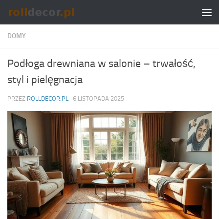
Skip to content
DOMY
Podłoga drewniana w salonie – trwałość,
styl i pielęgnacja
PRZEZ
ROLLDECOR.PL
·
6 LISTOPADA 2025