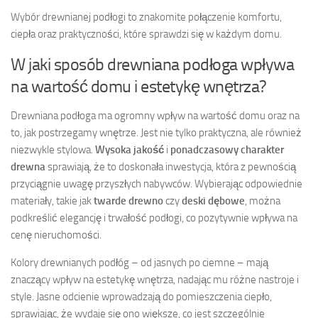
Wybór drewnianej podłogi to znakomite połączenie komfortu,
ciepła oraz praktyczności, które sprawdzi się w każdym domu.
W jaki sposób drewniana podłoga wpływa
na wartość domu i estetykę wnętrza?
Drewniana podłoga ma ogromny wpływ na wartość domu oraz na
to, jak postrzegamy wnętrze. Jest nie tylko praktyczna, ale również
niezwykle stylowa.
Wysoka jakość
i
ponadczasowy charakter
drewna
sprawiają, że to doskonała inwestycja, która z pewnością
przyciągnie uwagę przyszłych nabywców. Wybierając odpowiednie
materiały, takie jak
twarde drewno
czy
deski dębowe
, można
podkreślić elegancję i trwałość podłogi, co pozytywnie wpływa na
cenę nieruchomości.
Kolory drewnianych podłóg – od jasnych po ciemne – mają
znaczący wpływ na estetykę wnętrza, nadając mu różne nastroje i
style. Jasne odcienie wprowadzają do pomieszczenia ciepło,
sprawiając, że wydaje się ono większe, co jest szczególnie