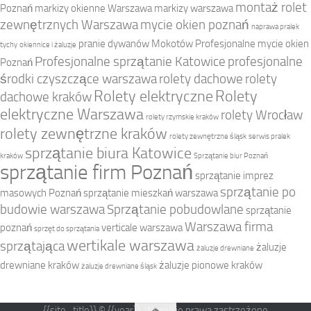
montaż rolet
Poznań
markizy okienne Warszawa
markizy warszawa
zewnętrznych Warszawa
mycie okien poznań
naprawa pralek
pranie dywanów Mokotów
Profesjonalne mycie okien
tychy
okiennice i żaluzje
Profesjonalne sprzątanie Katowice
profesjonalne
Poznań
środki czyszczące warszawa
rolety dachowe
rolety
Rolety elektryczne
Rolety
dachowe kraków
elektryczne Warszawa
rolety Wrocław
rolety rzymskie kraków
rolety zewnętrzne kraków
rolety zewnętrzne śląsk
serwis pralek
sprzątanie biura Katowice
kraków
Sprzątanie biur Poznań
sprzątanie firm Poznań
sprzątanie imprez
sprzątanie po
masowych Poznań
sprzątanie mieszkań warszawa
budowie warszawa
Sprzątanie pobudowlane
sprzątanie
Warszawa firma
poznań
verticale warszawa
sprzęt do sprzątania
wertikale warszawa
sprzątająca
żaluzje
żaluzje drewniane
drewniane kraków
żaluzje pionowe kraków
żaluzje drewniane śląsk
{{site_title}} © {{year}}. Wszelkie prawa zastrzeżone