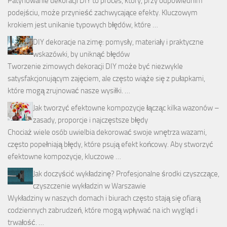
Patynowanie dekoracji DIY to proces, który, przy odpowiednim
podejściu, może przynieść zachwycające efekty. Kluczowym
krokiem jest unikanie typowych błędów, które …
DIY dekoracje na zimę: pomysły, materiały i praktyczne
wskazówki, by uniknąć błędów
Tworzenie zimowych dekoracji DIY może być niezwykle
satysfakcjonującym zajęciem, ale często wiąże się z pułapkami,
które mogą zrujnować nasze wysiłki. …
Jak tworzyć efektowne kompozycje łącząc kilka wazonów –
zasady, proporcje i najczęstsze błędy
Chociaż wiele osób uwielbia dekorować swoje wnętrza wazami,
często popełniają błędy, które psują efekt końcowy. Aby stworzyć
efektowne kompozycje, kluczowe …
Jak doczyścić wykładzinę? Profesjonalne środki czyszczące,
czyszczenie wykładzin w Warszawie
Wykładziny w naszych domach i biurach często stają się ofiarą
codziennych zabrudzeń, które mogą wpływać na ich wygląd i
trwałość. …