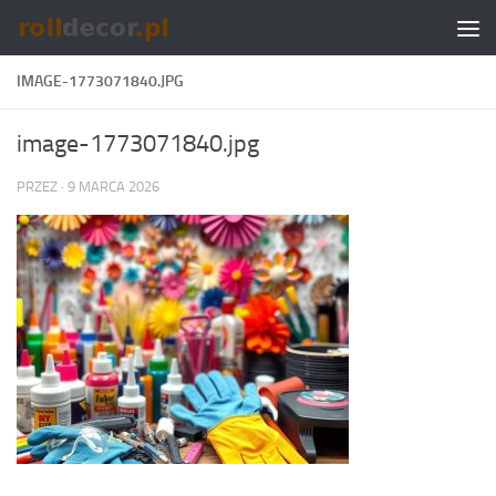
Skip to content
IMAGE-1773071840.JPG
image-1773071840.jpg
PRZEZ
·
9 MARCA 2026