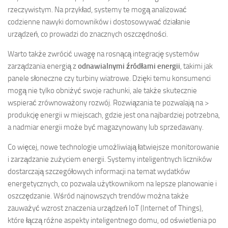
rzeczywistym. Na przykład, systemy te mogą analizować
codzienne nawyki domowników i dostosowywać działanie
urządzeń, co prowadzi do znacznych oszczędności.
Warto także zwrócić uwagę na rosnącą integrację systemów
zarządzania energią z
odnawialnymi źródłami energii
, takimi jak
panele słoneczne czy turbiny wiatrowe. Dzięki temu konsumenci
mogą nie tylko obniżyć swoje rachunki, ale także skutecznie
wspierać zrównoważony rozwój. Rozwiązania te pozwalają na >
produkcję energii w miejscach, gdzie jest ona najbardziej potrzebna,
a nadmiar energii może być magazynowany lub sprzedawany.
Co więcej, nowe technologie umożliwiają łatwiejsze monitorowanie
i zarządzanie zużyciem energii. Systemy inteligentnych liczników
dostarczają szczegółowych informacji na temat wydatków
energetycznych, co pozwala użytkownikom na lepsze planowanie i
oszczędzanie. Wśród najnowszych trendów można także
zauważyć wzrost znaczenia urządzeń IoT (Internet of Things),
które łączą różne aspekty inteligentnego domu, od oświetlenia po