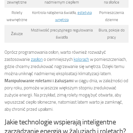
zewnętrzne
nadmiernym ciepłem
na słońce
Rolety
Kontrola natężenia światła,
estetyka
Pomieszczenia
wewnętrzne
wnętrza
dzienne
Możliwość precyzyjnego regulowania
Biura, pokoje do
Żaluzje
światła
pracy
Oprócz programowania osłon, warto również rozważyć
zastosowanie
zasłon
o ciemniejszych
kolorach
w pomieszczeniach,
gdzie chcemy zredukować nagrzewanie się wnętrza. Dzięki temu
można uniknąć nadmiernej eksploatacji klimatyzacji latem.
Manipulowanie roletami i żaluzjami
w ciągu dnia, w zależności od
pory roku, pomoże w jeszcze większym stopniu zredukować
zużycie energii. Na przykład, zimą rolety mogą być otwarte, aby
wpuszczać ciepło słoneczne, natomiast latem warto je zamknąć,
aby chronić przed upałami.
Jakie technologie wspierają inteligentne
zarządzanie energią w żaluzjach i roletach?