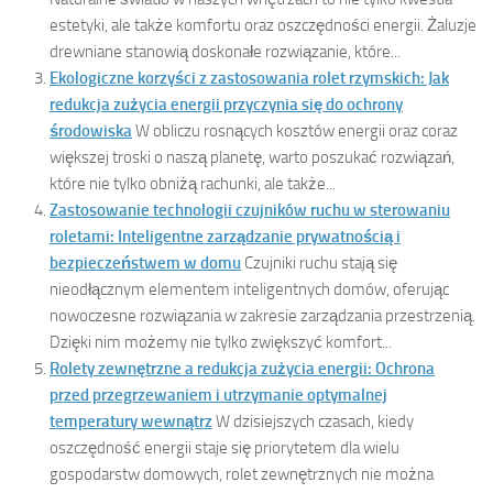
estetyki, ale także komfortu oraz oszczędności energii. Żaluzje
drewniane stanowią doskonałe rozwiązanie, które...
Ekologiczne korzyści z zastosowania rolet rzymskich: Jak
redukcja zużycia energii przyczynia się do ochrony
środowiska
W obliczu rosnących kosztów energii oraz coraz
większej troski o naszą planetę, warto poszukać rozwiązań,
które nie tylko obniżą rachunki, ale także...
Zastosowanie technologii czujników ruchu w sterowaniu
roletami: Inteligentne zarządzanie prywatnością i
bezpieczeństwem w domu
Czujniki ruchu stają się
nieodłącznym elementem inteligentnych domów, oferując
nowoczesne rozwiązania w zakresie zarządzania przestrzenią.
Dzięki nim możemy nie tylko zwiększyć komfort...
Rolety zewnętrzne a redukcja zużycia energii: Ochrona
przed przegrzewaniem i utrzymanie optymalnej
temperatury wewnątrz
W dzisiejszych czasach, kiedy
oszczędność energii staje się priorytetem dla wielu
gospodarstw domowych, rolet zewnętrznych nie można