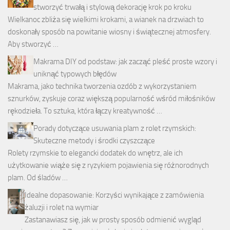
stworzyć trwałą i stylową dekorację krok po kroku
Wielkanoc zbliża się wielkimi krokami, a wianek na drzwiach to
doskonały sposób na powitanie wiosny i świątecznej atmosfery.
Aby stworzyć …
Makrama DIY od podstaw: jak zacząć pleść proste wzory i
uniknąć typowych błędów
Makrama, jako technika tworzenia ozdób z wykorzystaniem
sznurków, zyskuje coraz większą popularność wśród miłośników
rękodzieła. To sztuka, która łączy kreatywność …
Porady dotyczące usuwania plam z rolet rzymskich:
Skuteczne metody i środki czyszczące
Rolety rzymskie to elegancki dodatek do wnętrz, ale ich
użytkowanie wiąże się z ryzykiem pojawienia się różnorodnych
plam. Od śladów …
Idealne dopasowanie: Korzyści wynikające z zamówienia
żaluzji i rolet na wymiar
Zastanawiasz się, jak w prosty sposób odmienić wygląd