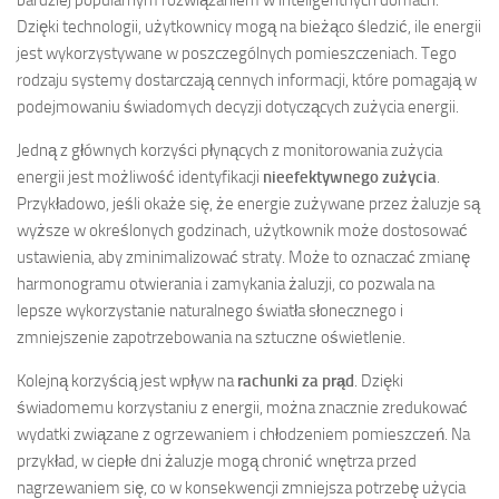
bardziej popularnym rozwiązaniem w inteligentnych domach.
Dzięki technologii, użytkownicy mogą na bieżąco śledzić, ile energii
jest wykorzystywane w poszczególnych pomieszczeniach. Tego
rodzaju systemy dostarczają cennych informacji, które pomagają w
podejmowaniu świadomych decyzji dotyczących zużycia energii.
Jedną z głównych korzyści płynących z monitorowania zużycia
energii jest możliwość identyfikacji
nieefektywnego zużycia
.
Przykładowo, jeśli okaże się, że energie zużywane przez żaluzje są
wyższe w określonych godzinach, użytkownik może dostosować
ustawienia, aby zminimalizować straty. Może to oznaczać zmianę
harmonogramu otwierania i zamykania żaluzji, co pozwala na
lepsze wykorzystanie naturalnego światła słonecznego i
zmniejszenie zapotrzebowania na sztuczne oświetlenie.
Kolejną korzyścią jest wpływ na
rachunki za prąd
. Dzięki
świadomemu korzystaniu z energii, można znacznie zredukować
wydatki związane z ogrzewaniem i chłodzeniem pomieszczeń. Na
przykład, w ciepłe dni żaluzje mogą chronić wnętrza przed
nagrzewaniem się, co w konsekwencji zmniejsza potrzebę użycia