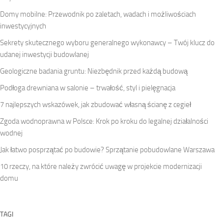
Domy mobilne: Przewodnik po zaletach, wadach i możliwościach
inwestycyjnych
Sekrety skutecznego wyboru generalnego wykonawcy – Twój klucz do
udanej inwestycji budowlanej
Geologiczne badania gruntu: Niezbędnik przed każdą budową
Podłoga drewniana w salonie – trwałość, styl i pielęgnacja
7 najlepszych wskazówek, jak zbudować własną ścianę z cegieł
Zgoda wodnoprawna w Polsce: Krok po kroku do legalnej działalności
wodnej
Jak łatwo posprzątać po budowie? Sprzątanie pobudowlane Warszawa
10 rzeczy, na które należy zwrócić uwagę w projekcie modernizacji
domu
TAGI