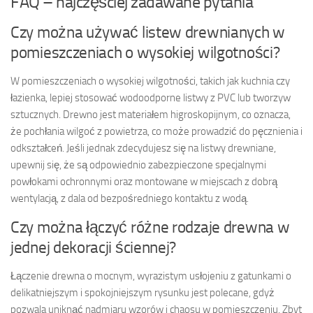
FAQ – najczęściej zadawane pytania
Czy można używać listew drewnianych w
pomieszczeniach o wysokiej wilgotności?
W pomieszczeniach o wysokiej wilgotności, takich jak kuchnia czy
łazienka, lepiej stosować wodoodporne listwy z PVC lub tworzyw
sztucznych. Drewno jest materiałem higroskopijnym, co oznacza,
że pochłania wilgoć z powietrza, co może prowadzić do pęcznienia i
odkształceń. Jeśli jednak zdecydujesz się na listwy drewniane,
upewnij się, że są odpowiednio zabezpieczone specjalnymi
powłokami ochronnymi oraz montowane w miejscach z dobrą
wentylacją, z dala od bezpośredniego kontaktu z wodą.
Czy można łączyć różne rodzaje drewna w
jednej dekoracji ściennej?
Łączenie drewna o mocnym, wyrazistym usłojeniu z gatunkami o
delikatniejszym i spokojniejszym rysunku jest polecane, gdyż
pozwala uniknąć nadmiaru wzorów i chaosu w pomieszczeniu. Zbyt