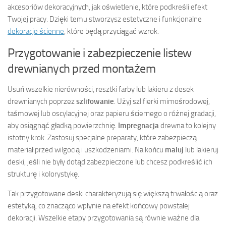
akcesoriów dekoracyjnych, jak oświetlenie, które podkreśli efekt
Twojej pracy. Dzięki temu stworzysz estetyczne i funkcjonalne
dekoracje ścienne
, które będą przyciągać wzrok.
Przygotowanie i zabezpieczenie listew
drewnianych przed montażem
Usuń wszelkie nierówności, resztki farby lub lakieru z desek
drewnianych poprzez
szlifowanie
. Użyj szlifierki mimośrodowej,
taśmowej lub oscylacyjnej oraz papieru ściernego o różnej gradacji,
aby osiągnąć gładką powierzchnię.
Impregnacja
drewna to kolejny
istotny krok. Zastosuj specjalne preparaty, które zabezpieczą
materiał przed wilgocią i uszkodzeniami. Na końcu
maluj
lub lakieruj
deski, jeśli nie były dotąd zabezpieczone lub chcesz podkreślić ich
strukturę i kolorystykę.
Tak przygotowane deski charakteryzują się większą trwałością oraz
estetyką, co znacząco wpłynie na efekt końcowy powstałej
dekoracji. Wszelkie etapy przygotowania są równie ważne dla