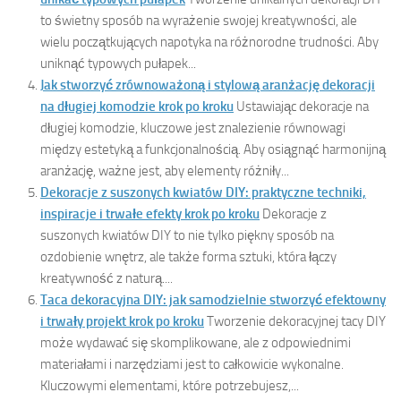
to świetny sposób na wyrażenie swojej kreatywności, ale
wielu początkujących napotyka na różnorodne trudności. Aby
uniknąć typowych pułapek...
Jak stworzyć zrównoważoną i stylową aranżację dekoracji
na długiej komodzie krok po kroku
Ustawiając dekoracje na
długiej komodzie, kluczowe jest znalezienie równowagi
między estetyką a funkcjonalnością. Aby osiągnąć harmonijną
aranżację, ważne jest, aby elementy różniły...
Dekoracje z suszonych kwiatów DIY: praktyczne techniki,
inspiracje i trwałe efekty krok po kroku
Dekoracje z
suszonych kwiatów DIY to nie tylko piękny sposób na
ozdobienie wnętrz, ale także forma sztuki, która łączy
kreatywność z naturą....
Taca dekoracyjna DIY: jak samodzielnie stworzyć efektowny
i trwały projekt krok po kroku
Tworzenie dekoracyjnej tacy DIY
może wydawać się skomplikowane, ale z odpowiednimi
materiałami i narzędziami jest to całkowicie wykonalne.
Kluczowymi elementami, które potrzebujesz,...