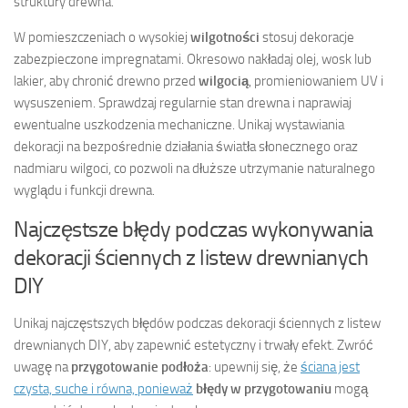
struktury drewna.
W pomieszczeniach o wysokiej
wilgotności
stosuj dekoracje
zabezpieczone impregnatami. Okresowo nakładaj olej, wosk lub
lakier, aby chronić drewno przed
wilgocią
, promieniowaniem UV i
wysuszeniem. Sprawdzaj regularnie stan drewna i naprawiaj
ewentualne uszkodzenia mechaniczne. Unikaj wystawiania
dekoracji na bezpośrednie działania światła słonecznego oraz
nadmiaru wilgoci, co pozwoli na dłuższe utrzymanie naturalnego
wyglądu i funkcji drewna.
Najczęstsze błędy podczas wykonywania
dekoracji ściennych z listew drewnianych
DIY
Unikaj najczęstszych błędów podczas dekoracji ściennych z listew
drewnianych DIY, aby zapewnić estetyczny i trwały efekt. Zwróć
uwagę na
przygotowanie podłoża
: upewnij się, że
ściana jest
czysta, suche i równa, ponieważ
błędy w przygotowaniu
mogą