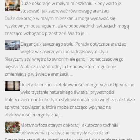
Duże dekoracje w małym mieszkaniu: kiedy warto je
stosować i jak zachować równowagę aranżacji
Duże dekoracje w małym mieszkaniu mogą wydawać się
ryzykownym posunięciem, ale w odpowiednich sytuacjach mogą
znacząco wzbogacić przestrzeń. Warto je …
Elegancja klasycznego stylu: Porady dotyczące aranżacji
wnętrz w klasycznym i ponadczasowym stylu
Klasyczny styl wnętrz to synonim elegancji i ponadczasowego
piękna. W obliczu różnorodnych trendów, które regularnie
zmieniają się w świecie aranżacji, …
Rolety dzień-noc a efektywność energetyczna: Optymalne
wykorzystanie naturalnego światła i prywatności
Rolety dzień-noc to nie tylko stylowy dodatek do wnętrza, ale także
sprytne rozwiązanie, które może znacząco wpłynąć na
efektywność energetyczną …
Metamorfoza starych dekoracji: skuteczne techniki
odświeżenia i praktyczne pomysły na co dzień