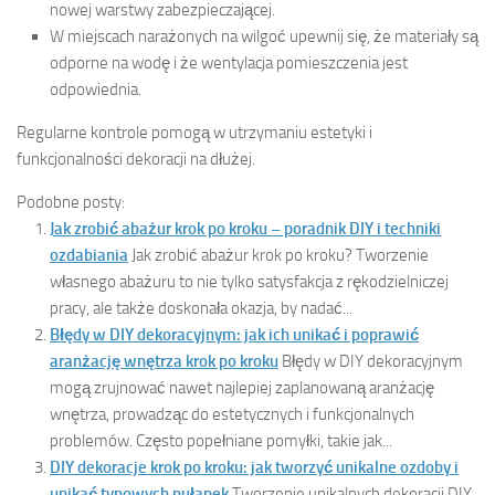
nowej warstwy zabezpieczającej.
W miejscach narażonych na wilgoć upewnij się, że materiały są
odporne na wodę i że wentylacja pomieszczenia jest
odpowiednia.
Regularne kontrole pomogą w utrzymaniu estetyki i
funkcjonalności dekoracji na dłużej.
Podobne posty:
Jak zrobić abażur krok po kroku – poradnik DIY i techniki
ozdabiania
Jak zrobić abażur krok po kroku? Tworzenie
własnego abażuru to nie tylko satysfakcja z rękodzielniczej
pracy, ale także doskonała okazja, by nadać...
Błędy w DIY dekoracyjnym: jak ich unikać i poprawić
aranżację wnętrza krok po kroku
Błędy w DIY dekoracyjnym
mogą zrujnować nawet najlepiej zaplanowaną aranżację
wnętrza, prowadząc do estetycznych i funkcjonalnych
problemów. Często popełniane pomyłki, takie jak...
DIY dekoracje krok po kroku: jak tworzyć unikalne ozdoby i
unikać typowych pułapek
Tworzenie unikalnych dekoracji DIY