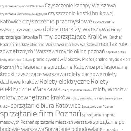
Czyszczenie kanapy Warszawa
czyszczenie dywanów Warszawa
czyszczenie kostki brukowej
czyszczenie kostki brukowej gdynia
czyszczenie przemysłowe
Katowice
czyszczenie
dobre markizy warszawa
wykładzin w warszawie
Firma
firmy sprzątające Kraków
sprzątająca Katowice
Karcher
montaż rolet
Poznań
markizy okienne Warszawa
markizy warszawa
zewnętrznych Warszawa
mycie okien poznań
naprawa pralek
pranie dywanów Mokotów
Profesjonalne mycie okien
tychy
okiennice i żaluzje
Profesjonalne sprzątanie Katowice
profesjonalne
Poznań
środki czyszczące warszawa
rolety dachowe
rolety
Rolety elektryczne
Rolety
dachowe kraków
elektryczne Warszawa
rolety Wrocław
rolety rzymskie kraków
rolety zewnętrzne kraków
rolety zewnętrzne śląsk
serwis pralek
sprzątanie biura Katowice
kraków
Sprzątanie biur Poznań
sprzątanie firm Poznań
sprzątanie imprez
sprzątanie po
masowych Poznań
sprzątanie mieszkań warszawa
budowie warszawa
Sprzątanie pobudowlane
sprzątanie