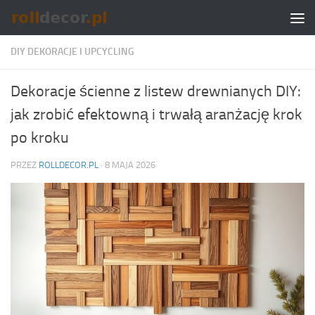
Skip to content
DIY DEKORACJE I UPCYCLING
Dekoracje ścienne z listew drewnianych DIY:
jak zrobić efektowną i trwałą aranżację krok
po kroku
PRZEZ
ROLLDECOR.PL
·
8 MAJA 2026