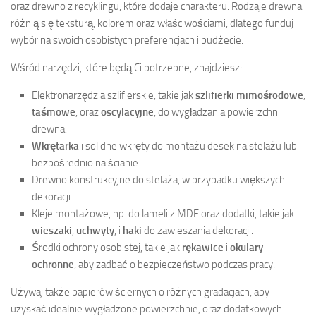
oraz drewno z recyklingu, które dodaje charakteru. Rodzaje drewna
różnią się teksturą, kolorem oraz właściwościami, dlatego funduj
wybór na swoich osobistych preferencjach i budżecie.
Wśród narzędzi, które będą Ci potrzebne, znajdziesz:
Elektronarzędzia szlifierskie, takie jak
szlifierki mimośrodowe
,
taśmowe
, oraz
oscylacyjne
, do wygładzania powierzchni
drewna.
Wkrętarka
i solidne wkręty do montażu desek na stelażu lub
bezpośrednio na ścianie.
Drewno konstrukcyjne do stelaża, w przypadku większych
dekoracji.
Kleje montażowe, np. do lameli z MDF oraz dodatki, takie jak
wieszaki
,
uchwyty
, i
haki
do zawieszania dekoracji.
Środki ochrony osobistej, takie jak
rękawice
i
okulary
ochronne
, aby zadbać o bezpieczeństwo podczas pracy.
Używaj także papierów ściernych o różnych gradacjach, aby
uzyskać idealnie wygładzone powierzchnie, oraz dodatkowych