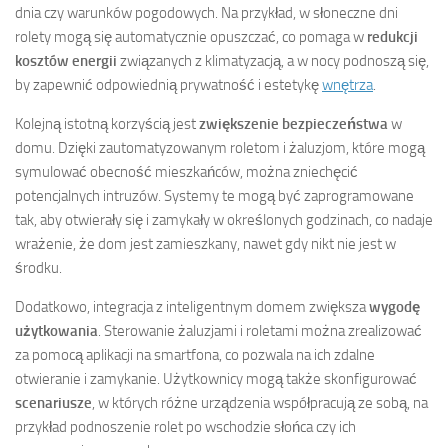
dnia czy warunków pogodowych. Na przykład, w słoneczne dni
rolety mogą się automatycznie opuszczać, co pomaga w
redukcji
kosztów energii
związanych z klimatyzacją, a w nocy podnoszą się,
by zapewnić odpowiednią prywatność i estetykę
wnętrza
.
Kolejną istotną korzyścią jest
zwiększenie bezpieczeństwa
w
domu. Dzięki zautomatyzowanym roletom i żaluzjom, które mogą
symulować obecność mieszkańców, można zniechęcić
potencjalnych intruzów. Systemy te mogą być zaprogramowane
tak, aby otwierały się i zamykały w określonych godzinach, co nadaje
wrażenie, że dom jest zamieszkany, nawet gdy nikt nie jest w
środku.
Dodatkowo, integracja z inteligentnym domem zwiększa
wygodę
użytkowania
. Sterowanie żaluzjami i roletami można zrealizować
za pomocą aplikacji na smartfona, co pozwala na ich zdalne
otwieranie i zamykanie. Użytkownicy mogą także skonfigurować
scenariusze
, w których różne urządzenia współpracują ze sobą, na
przykład podnoszenie rolet po wschodzie słońca czy ich