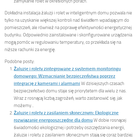
zamykanie rolet w określonych porach.
Dokładna instalacja żaluzji i rolet w inteligentnym domu pozwala nie
tylko na uzyskanie większej kontroli nad światłem wpadającym do
pomieszczeń, ale również na poprawę efektywności energetycznej
budynku. Odpowiednio zainstalowane i skonfigurowane urządzenia
mogą pomóc w regulowaniu temperatury, co przekłada się na
niższe rachunki za energię.
Podobne posty:
Żaluzje i rolety zintegrowane z systemem monitoringu
domowego: Wzmacnianie bezpieczeństwa poprzez
integrację z kamerami i alarmami
W dzisiejszych czasach
bezpieczeństwo domu staje się priorytetem dla wielu z nas.
Wraz z rosnącą liczbą zagrożeń, warto zastanowić się, jak
możemy...
Żaluzje i rolety z zasilaniem słonecznym: Ekologiczne
rozwiązanie energooszczędne dla domu
W dobie rosnącej
świadomości ekologicznej i potrzeby oszczędzania energii,
żaluzje i rolety z zasilaniem słonecznym stają się coraz bardziej