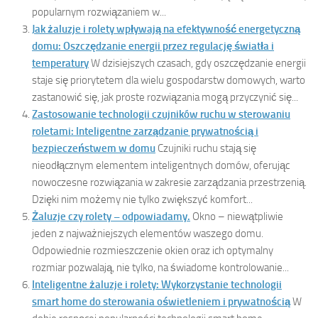
popularnym rozwiązaniem w...
Jak żaluzje i rolety wpływają na efektywność energetyczną
domu: Oszczędzanie energii przez regulację światła i
temperatury
W dzisiejszych czasach, gdy oszczędzanie energii
staje się priorytetem dla wielu gospodarstw domowych, warto
zastanowić się, jak proste rozwiązania mogą przyczynić się...
Zastosowanie technologii czujników ruchu w sterowaniu
roletami: Inteligentne zarządzanie prywatnością i
bezpieczeństwem w domu
Czujniki ruchu stają się
nieodłącznym elementem inteligentnych domów, oferując
nowoczesne rozwiązania w zakresie zarządzania przestrzenią.
Dzięki nim możemy nie tylko zwiększyć komfort...
Żaluzje czy rolety – odpowiadamy.
Okno – niewątpliwie
jeden z najważniejszych elementów waszego domu.
Odpowiednie rozmieszczenie okien oraz ich optymalny
rozmiar pozwalają, nie tylko, na świadome kontrolowanie...
Inteligentne żaluzje i rolety: Wykorzystanie technologii
smart home do sterowania oświetleniem i prywatnością
W