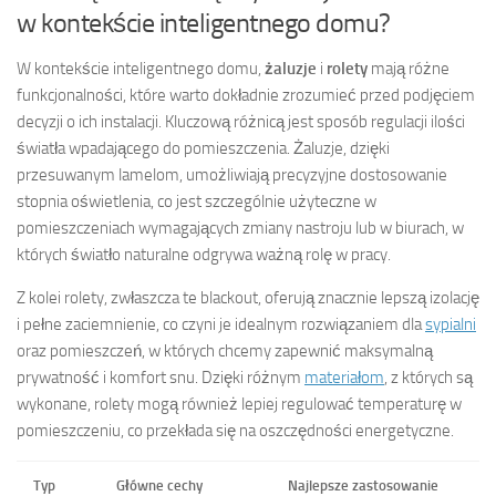
w kontekście inteligentnego domu?
W kontekście inteligentnego domu,
żaluzje
i
rolety
mają różne
funkcjonalności, które warto dokładnie zrozumieć przed podjęciem
decyzji o ich instalacji. Kluczową różnicą jest sposób regulacji ilości
światła wpadającego do pomieszczenia. Żaluzje, dzięki
przesuwanym lamelom, umożliwiają precyzyjne dostosowanie
stopnia oświetlenia, co jest szczególnie użyteczne w
pomieszczeniach wymagających zmiany nastroju lub w biurach, w
których światło naturalne odgrywa ważną rolę w pracy.
Z kolei rolety, zwłaszcza te blackout, oferują znacznie lepszą izolację
i pełne zaciemnienie, co czyni je idealnym rozwiązaniem dla
sypialni
oraz pomieszczeń, w których chcemy zapewnić maksymalną
prywatność i komfort snu. Dzięki różnym
materiałom
, z których są
wykonane, rolety mogą również lepiej regulować temperaturę w
pomieszczeniu, co przekłada się na oszczędności energetyczne.
Typ
Główne cechy
Najlepsze zastosowanie