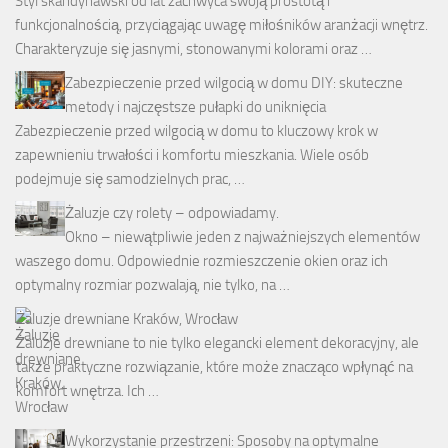
Styl skandynawski od lat zachwyca swoją prostotą i
funkcjonalnością, przyciągając uwagę miłośników aranżacji wnętrz.
Charakteryzuje się jasnymi, stonowanymi kolorami oraz …
Zabezpieczenie przed wilgocią w domu DIY: skuteczne
metody i najczęstsze pułapki do uniknięcia
Zabezpieczenie przed wilgocią w domu to kluczowy krok w
zapewnieniu trwałości i komfortu mieszkania. Wiele osób
podejmuje się samodzielnych prac, …
Żaluzje czy rolety – odpowiadamy.
Okno – niewątpliwie jeden z najważniejszych elementów
waszego domu. Odpowiednie rozmieszczenie okien oraz ich
optymalny rozmiar pozwalają, nie tylko, na …
Żaluzje drewniane Kraków, Wrocław
Żaluzje drewniane to nie tylko elegancki element dekoracyjny, ale
także praktyczne rozwiązanie, które może znacząco wpłynąć na
komfort wnętrza. Ich …
Wykorzystanie przestrzeni: Sposoby na optymalne