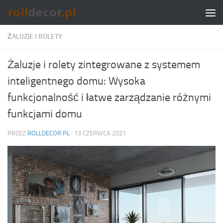
Skip to content
ŻALUZJE I ROLETY
Żaluzje i rolety zintegrowane z systemem
inteligentnego domu: Wysoka
funkcjonalność i łatwe zarządzanie różnymi
funkcjami domu
PRZEZ
ROLLDECOR.PL
·
13 CZERWCA 2021