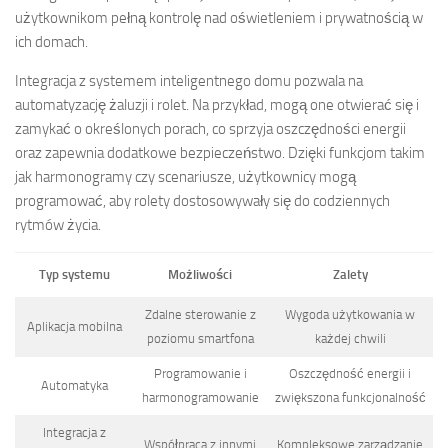
użytkownikom pełną kontrolę nad oświetleniem i prywatnością w
ich domach.
Integracja z systemem inteligentnego domu pozwala na
automatyzację żaluzji i rolet. Na przykład, mogą one otwierać się i
zamykać o określonych porach, co sprzyja oszczędności energii
oraz zapewnia dodatkowe bezpieczeństwo. Dzięki funkcjom takim
jak harmonogramy czy scenariusze, użytkownicy mogą
programować, aby rolety dostosowywały się do codziennych
rytmów życia.
Typ systemu
Możliwości
Zalety
Zdalne sterowanie z
Wygoda użytkowania w
Aplikacja mobilna
poziomu smartfona
każdej chwili
Programowanie i
Oszczędność energii i
Automatyka
harmonogramowanie
zwiększona funkcjonalność
Integracja z
Współpraca z innymi
Kompleksowe zarządzanie