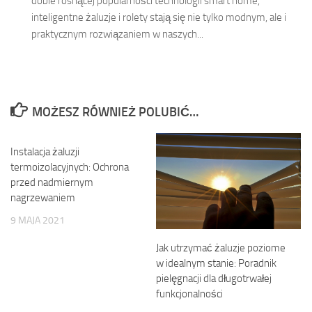
dobie rosnącej popularności technologii smart home,
inteligentne żaluzje i rolety stają się nie tylko modnym, ale i
praktycznym rozwiązaniem w naszych...
MOŻESZ RÓWNIEŻ POLUBIĆ…
Instalacja żaluzji
termoizolacyjnych: Ochrona
przed nadmiernym
nagrzewaniem
9 MAJA 2021
Jak utrzymać żaluzje poziome
w idealnym stanie: Poradnik
pielęgnacji dla długotrwałej
funkcjonalności