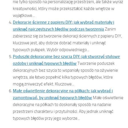
nie tylko sposób na personalizację przestrzeni, ale także wyraz
kreatywności, który może przekształcić każde wnętrze w
wyjątkowe...
Dekoracje ścienne z papieru DIY: jak wybrać materiały i
uniknąć najczęstszych błędów podczas tworzenia
Zanim
zabierzesz się za tworzenie dekoracji ściennych z papieru DIY,
kluczowe jest, aby dobrze dobrać materiały i uniknąć
typowych pułapek. Wybór odpowiedniego...
Poduszki dekoracyjne bez szycia DIY: jak stworzyć stylowe
ozdoby i uniknąć typowych błędów
Tworzenie poduszek
dekoracyjnych bez szycia to wspaniały sposób na ożywienie
wnętrza, ale łatwo popełnić kilka typowych błędów, które
mogą zniweczyć efekt. Kluczowe...
Małe oświetlenie dekoracyjne na półkach: jak wybrać i
zamontować, by uniknąć typowych błędów
Małe oświetlenie
dekoracyjne na półkach to doskonały sposób na nadanie
przestrzeni charakteru i przytulności. Aby jednak uniknąć
typowych błędów przy jego wyborze...