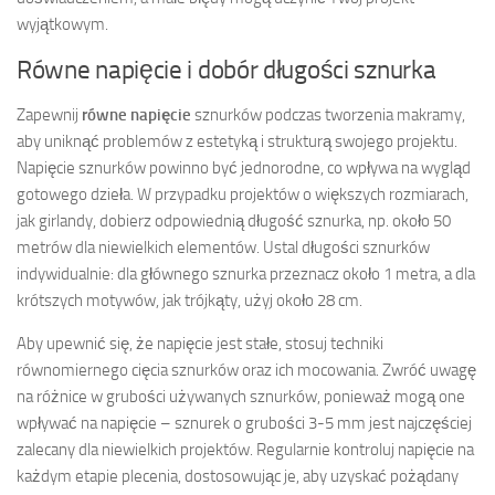
wyjątkowym.
Równe napięcie i dobór długości sznurka
Zapewnij
równe napięcie
sznurków podczas tworzenia makramy,
aby uniknąć problemów z estetyką i strukturą swojego projektu.
Napięcie sznurków powinno być jednorodne, co wpływa na wygląd
gotowego dzieła. W przypadku projektów o większych rozmiarach,
jak girlandy, dobierz odpowiednią długość sznurka, np. około 50
metrów dla niewielkich elementów. Ustal długości sznurków
indywidualnie: dla głównego sznurka przeznacz około 1 metra, a dla
krótszych motywów, jak trójkąty, użyj około 28 cm.
Aby upewnić się, że napięcie jest stałe, stosuj techniki
równomiernego cięcia sznurków oraz ich mocowania. Zwróć uwagę
na różnice w grubości używanych sznurków, ponieważ mogą one
wpływać na napięcie – sznurek o grubości 3-5 mm jest najczęściej
zalecany dla niewielkich projektów. Regularnie kontroluj napięcie na
każdym etapie plecenia, dostosowując je, aby uzyskać pożądany