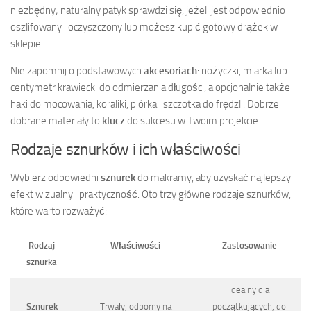
niezbędny; naturalny patyk sprawdzi się, jeżeli jest odpowiednio
oszlifowany i oczyszczony lub możesz kupić gotowy drążek w
sklepie.
Nie zapomnij o podstawowych
akcesoriach
: nożyczki, miarka lub
centymetr krawiecki do odmierzania długości, a opcjonalnie także
haki do mocowania, koraliki, piórka i szczotka do frędzli. Dobrze
dobrane materiały to
klucz
do sukcesu w Twoim projekcie.
Rodzaje sznurków i ich właściwości
Wybierz odpowiedni
sznurek
do makramy, aby uzyskać najlepszy
efekt wizualny i praktyczność. Oto trzy główne rodzaje sznurków,
które warto rozważyć:
Rodzaj
Właściwości
Zastosowanie
sznurka
Idealny dla
Sznurek
Trwały, odporny na
początkujących, do