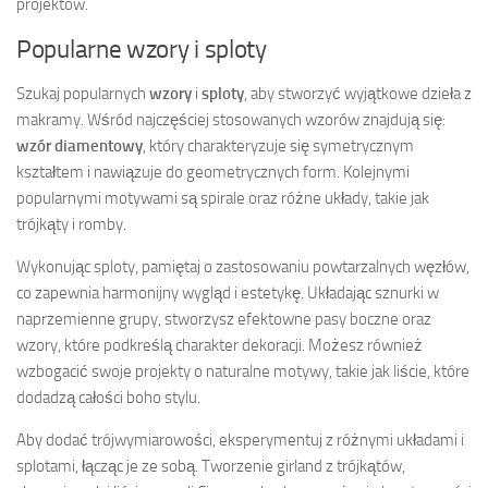
projektów.
Popularne wzory i sploty
Szukaj popularnych
wzory
i
sploty
, aby stworzyć wyjątkowe dzieła z
makramy. Wśród najczęściej stosowanych wzorów znajdują się:
wzór diamentowy
, który charakteryzuje się symetrycznym
kształtem i nawiązuje do geometrycznych form. Kolejnymi
popularnymi motywami są spirale oraz różne układy, takie jak
trójkąty i romby.
Wykonując sploty, pamiętaj o zastosowaniu powtarzalnych węzłów,
co zapewnia harmonijny wygląd i estetykę. Układając sznurki w
naprzemienne grupy, stworzysz efektowne pasy boczne oraz
wzory, które podkreślą charakter dekoracji. Możesz również
wzbogacić swoje projekty o naturalne motywy, takie jak liście, które
dodadzą całości boho stylu.
Aby dodać trójwymiarowości, eksperymentuj z różnymi układami i
splotami, łącząc je ze sobą. Tworzenie girland z trójkątów,