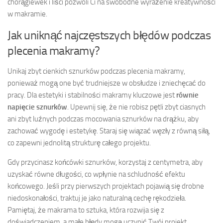
chorągiewek i liści pozwoli Ci na swobodne wyrażenie kreatywności
w makramie.
Jak uniknąć najczęstszych błędów podczas
plecenia makramy?
Unikaj zbyt cienkich sznurków podczas plecenia makramy,
ponieważ mogą one być trudniejsze w obsłudze i zniechęcać do
pracy. Dla estetyki i stabilności makramy kluczowe jest
równie
napięcie sznurków
. Upewnij się, że nie robisz pętli zbyt ciasnych
ani zbyt luźnych podczas mocowania sznurków na drążku, aby
zachować wygodę i estetykę. Staraj się wiązać węzły z równą siłą,
co zapewni jednolitą strukturę całego projektu.
Gdy przycinasz końcówki sznurków, korzystaj z centymetra, aby
uzyskać równe długości, co wpłynie na schludność efektu
końcowego. Jeśli przy pierwszych projektach pojawią się drobne
niedoskonałości, traktuj je jako naturalną cechę rękodzieła.
Pamiętaj, że makrama to sztuka, która rozwija się z
doświadczeniem, a małe błędy mogą uczynić Twój projekt