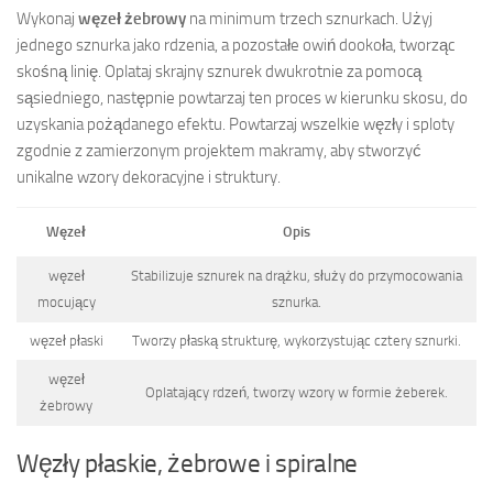
Wykonaj
węzeł żebrowy
na minimum trzech sznurkach. Użyj
jednego sznurka jako rdzenia, a pozostałe owiń dookoła, tworząc
skośną linię. Oplataj skrajny sznurek dwukrotnie za pomocą
sąsiedniego, następnie powtarzaj ten proces w kierunku skosu, do
uzyskania pożądanego efektu. Powtarzaj wszelkie węzły i sploty
zgodnie z zamierzonym projektem makramy, aby stworzyć
unikalne wzory dekoracyjne i struktury.
Węzeł
Opis
węzeł
Stabilizuje sznurek na drążku, służy do przymocowania
mocujący
sznurka.
węzeł płaski
Tworzy płaską strukturę, wykorzystując cztery sznurki.
węzeł
Oplatający rdzeń, tworzy wzory w formie żeberek.
żebrowy
Węzły płaskie, żebrowe i spiralne