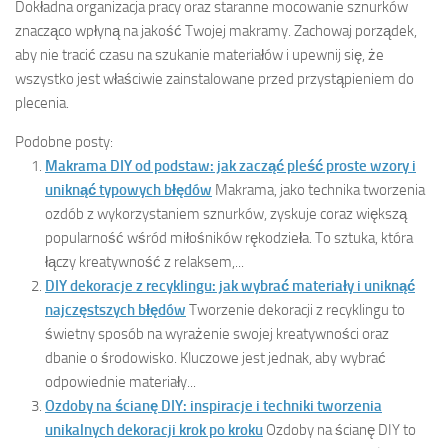
Dokładna organizacja pracy oraz staranne mocowanie sznurków
znacząco wpłyną na jakość Twojej makramy. Zachowaj porządek,
aby nie tracić czasu na szukanie materiałów i upewnij się, że
wszystko jest właściwie zainstalowane przed przystąpieniem do
plecenia.
Podobne posty:
Makrama DIY od podstaw: jak zacząć pleść proste wzory i
uniknąć typowych błędów
Makrama, jako technika tworzenia
ozdób z wykorzystaniem sznurków, zyskuje coraz większą
popularność wśród miłośników rękodzieła. To sztuka, która
łączy kreatywność z relaksem,...
DIY dekoracje z recyklingu: jak wybrać materiały i uniknąć
najczęstszych błędów
Tworzenie dekoracji z recyklingu to
świetny sposób na wyrażenie swojej kreatywności oraz
dbanie o środowisko. Kluczowe jest jednak, aby wybrać
odpowiednie materiały...
Ozdoby na ścianę DIY: inspiracje i techniki tworzenia
unikalnych dekoracji krok po kroku
Ozdoby na ścianę DIY to