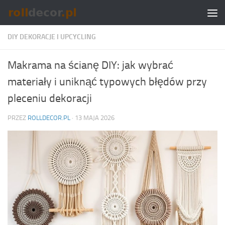
Skip to content
DIY DEKORACJE I UPCYCLING
Makrama na ścianę DIY: jak wybrać
materiały i uniknąć typowych błędów przy
pleceniu dekoracji
PRZEZ
ROLLDECOR.PL
·
13 MAJA 2026