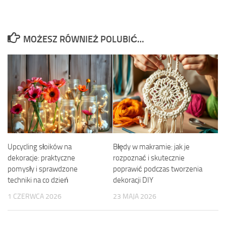
MOŻESZ RÓWNIEŻ POLUBIĆ…
Upcycling słoików na
Błędy w makramie: jak je
dekoracje: praktyczne
rozpoznać i skutecznie
pomysły i sprawdzone
poprawić podczas tworzenia
techniki na co dzień
dekoracji DIY
1 CZERWCA 2026
23 MAJA 2026