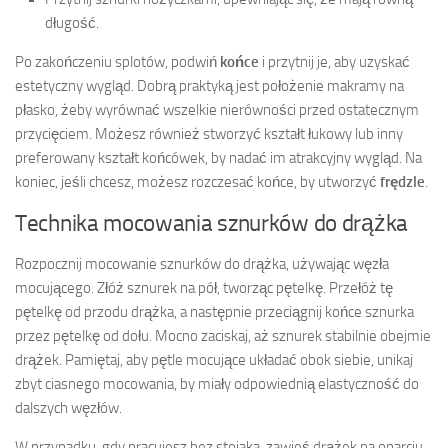
długość.
Po zakończeniu splotów, podwiń
końce
i przytnij je, aby uzyskać
estetyczny wygląd. Dobrą praktyką jest położenie makramy na
płasko, żeby wyrównać wszelkie nierówności przed ostatecznym
przycięciem. Możesz również stworzyć kształt łukowy lub inny
preferowany kształt końcówek, by nadać im atrakcyjny wygląd. Na
koniec, jeśli chcesz, możesz rozczesać końce, by utworzyć
frędzle
.
Technika mocowania sznurków do drążka
Rozpocznij mocowanie sznurków do drążka, używając węzła
mocującego. Złóż sznurek na pół, tworząc pętelkę. Przełóż tę
pętelkę od przodu drążka, a następnie przeciągnij końce sznurka
przez pętelkę od dołu. Mocno zaciskaj, aż sznurek stabilnie obejmie
drążek. Pamiętaj, aby pętle mocujące układać obok siebie, unikaj
zbyt ciasnego mocowania, by miały odpowiednią elastyczność do
dalszych węzłów.
W przypadku, gdy pracujesz bez stojaka, zawieś drążek na oparciu