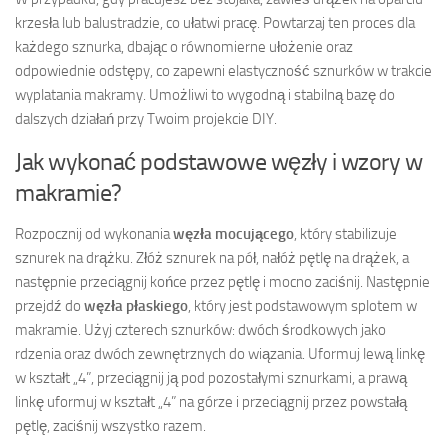
krzesła lub balustradzie, co ułatwi pracę. Powtarzaj ten proces dla
każdego sznurka, dbając o równomierne ułożenie oraz
odpowiednie odstępy, co zapewni elastyczność sznurków w trakcie
wyplatania makramy. Umożliwi to wygodną i stabilną bazę do
dalszych działań przy Twoim projekcie DIY.
Jak wykonać podstawowe węzły i wzory w
makramie?
Rozpocznij od wykonania
węzła mocującego
, który stabilizuje
sznurek na drążku. Złóż sznurek na pół, nałóż pętlę na drążek, a
następnie przeciągnij końce przez pętlę i mocno zaciśnij. Następnie
przejdź do
węzła płaskiego
, który jest podstawowym splotem w
makramie. Użyj czterech sznurków: dwóch środkowych jako
rdzenia oraz dwóch zewnętrznych do wiązania. Uformuj lewą linkę
w kształt „4”, przeciągnij ją pod pozostałymi sznurkami, a prawą
linkę uformuj w kształt „4” na górze i przeciągnij przez powstałą
pętlę, zaciśnij wszystko razem.