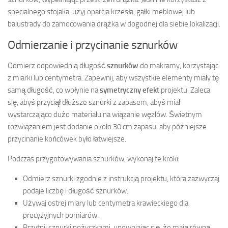
specialnego stojaka, użyj oparcia krzesła, gałki meblowej lub
balustrady do zamocowania drążka w dogodnej dla siebie lokalizacji.
Odmierzanie i przycinanie sznurków
Odmierz odpowiednią długość
sznurków
do makramy, korzystając
z miarki lub centymetra. Zapewnij, aby wszystkie elementy miały tę
samą długość, co wpłynie na
symetryczny efekt
projektu. Zaleca
się, abyś przyciął dłuższe sznurki z zapasem, abyś miał
wystarczająco dużo materiału na wiązanie węzłów. Świetnym
rozwiązaniem jest dodanie około 30 cm zapasu, aby późniejsze
przycinanie końcówek było łatwiejsze.
Podczas przygotowywania sznurków, wykonaj te kroki:
Odmierz sznurki zgodnie z instrukcją projektu, która zazwyczaj
podaje liczbę i długość sznurków.
Używaj ostrej miary lub centymetra krawieckiego dla
precyzyjnych pomiarów.
Przytnij sznurki nożyczkami, upewniając się, że mają równą