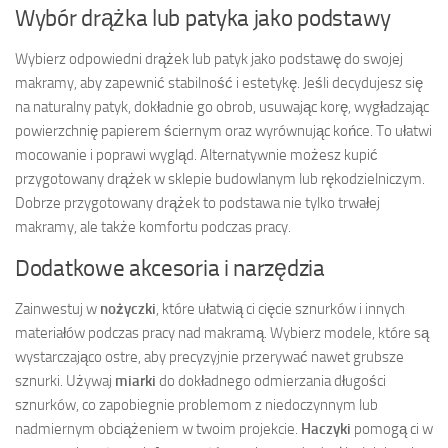
Wybór drążka lub patyka jako podstawy
Wybierz odpowiedni drążek lub patyk jako podstawę do swojej
makramy, aby zapewnić stabilność i estetykę. Jeśli decydujesz się
na naturalny patyk, dokładnie go obrob, usuwając korę, wygładzając
powierzchnię papierem ściernym oraz wyrównując końce. To ułatwi
mocowanie i poprawi wygląd. Alternatywnie możesz kupić
przygotowany drążek w sklepie budowlanym lub rękodzielniczym.
Dobrze przygotowany drążek to podstawa nie tylko trwałej
makramy, ale także komfortu podczas pracy.
Dodatkowe akcesoria i narzędzia
Zainwestuj w
nożyczki
, które ułatwią ci cięcie sznurków i innych
materiałów podczas pracy nad makramą. Wybierz modele, które są
wystarczająco ostre, aby precyzyjnie przerywać nawet grubsze
sznurki. Używaj
miarki
do dokładnego odmierzania długości
sznurków, co zapobiegnie problemom z niedoczynnym lub
nadmiernym obciążeniem w twoim projekcie.
Haczyki
pomogą ci w