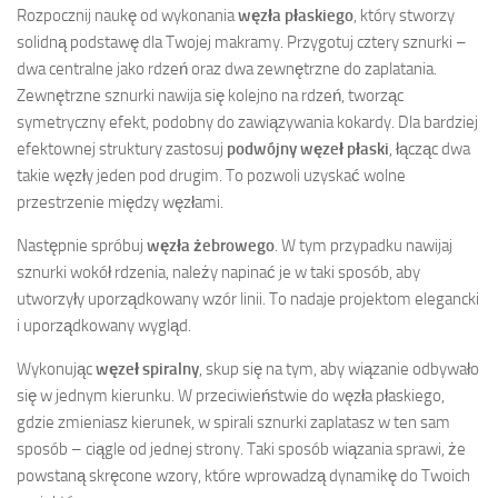
Rozpocznij naukę od wykonania
węzła płaskiego
, który stworzy
solidną podstawę dla Twojej makramy. Przygotuj cztery sznurki –
dwa centralne jako rdzeń oraz dwa zewnętrzne do zaplatania.
Zewnętrzne sznurki nawija się kolejno na rdzeń, tworząc
symetryczny efekt, podobny do zawiązywania kokardy. Dla bardziej
efektownej struktury zastosuj
podwójny węzeł płaski
, łącząc dwa
takie węzły jeden pod drugim. To pozwoli uzyskać wolne
przestrzenie między węzłami.
Następnie spróbuj
węzła żebrowego
. W tym przypadku nawijaj
sznurki wokół rdzenia, należy napinać je w taki sposób, aby
utworzyły uporządkowany wzór linii. To nadaje projektom elegancki
i uporządkowany wygląd.
Wykonując
węzeł spiralny
, skup się na tym, aby wiązanie odbywało
się w jednym kierunku. W przeciwieństwie do węzła płaskiego,
gdzie zmieniasz kierunek, w spirali sznurki zaplatasz w ten sam
sposób – ciągle od jednej strony. Taki sposób wiązania sprawi, że
powstaną skręcone wzory, które wprowadzą dynamikę do Twoich