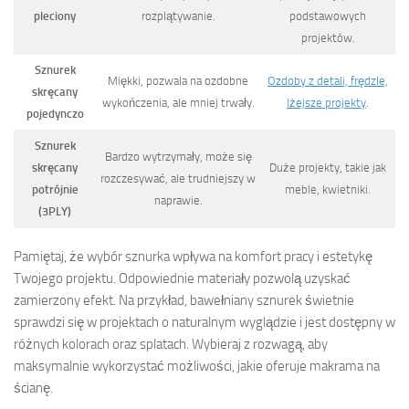
pleciony
rozplątywanie.
podstawowych
projektów.
Sznurek
Miękki, pozwala na ozdobne
Ozdoby z detali, frędzle,
skręcany
wykończenia, ale mniej trwały.
lżejsze projekty
.
pojedynczo
Sznurek
Bardzo wytrzymały, może się
skręcany
Duże projekty, takie jak
rozczesywać, ale trudniejszy w
potrójnie
meble, kwietniki.
naprawie.
(3PLY)
Pamiętaj, że wybór sznurka wpływa na komfort pracy i estetykę
Twojego projektu. Odpowiednie materiały pozwolą uzyskać
zamierzony efekt. Na przykład, bawełniany sznurek świetnie
sprawdzi się w projektach o naturalnym wyglądzie i jest dostępny w
różnych kolorach oraz splatach. Wybieraj z rozwagą, aby
maksymalnie wykorzystać możliwości, jakie oferuje makrama na
ścianę.