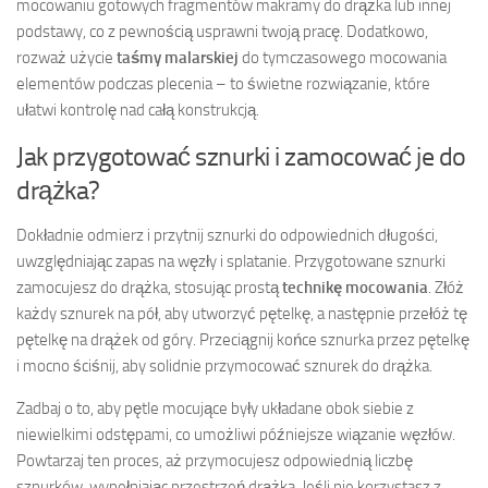
mocowaniu gotowych fragmentów makramy do drążka lub innej
podstawy, co z pewnością usprawni twoją pracę. Dodatkowo,
rozważ użycie
taśmy malarskiej
do tymczasowego mocowania
elementów podczas plecenia – to świetne rozwiązanie, które
ułatwi kontrolę nad całą konstrukcją.
Jak przygotować sznurki i zamocować je do
drążka?
Dokładnie odmierz i przytnij sznurki do odpowiednich długości,
uwzględniając zapas na węzły i splatanie. Przygotowane sznurki
zamocujesz do drążka, stosując prostą
technikę mocowania
. Złóż
każdy sznurek na pół, aby utworzyć pętelkę, a następnie przełóż tę
pętelkę na drążek od góry. Przeciągnij końce sznurka przez pętelkę
i mocno ściśnij, aby solidnie przymocować sznurek do drążka.
Zadbaj o to, aby pętle mocujące były układane obok siebie z
niewielkimi odstępami, co umożliwi późniejsze wiązanie węzłów.
Powtarzaj ten proces, aż przymocujesz odpowiednią liczbę
sznurków, wypełniając przestrzeń drążka. Jeśli nie korzystasz z