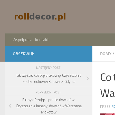
Skip to content
Współpraca i kontakt
OBSERWUJ:
DOMY
/
NASTĘPNY POST
Co 
Jak czyścić kostkę brukową? Czyszczenie
kostki brukowej Katowice, Gdynia
War
POPRZEDNI POST
Firmy oferujące pranie dywanów.
Czyszczenie kanapy, dywanów Warszawa
PRZEZ
R
Mokotów