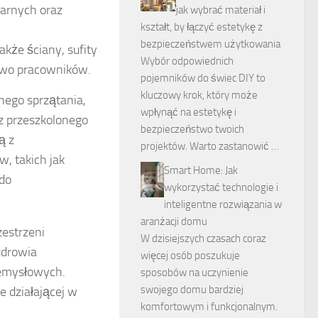
tarnych oraz
jak wybrać materiał i
kształt, by łączyć estetykę z
bezpieczeństwem użytkowania
także ściany, sufity
Wybór odpowiednich
stwo pracowników.
pojemników do świec DIY to
kluczowy krok, który może
nego sprzątania,
wpłynąć na estetykę i
 przeszkolonego
bezpieczeństwo twoich
ą z
projektów. Warto zastanowić …
w, takich jak
Smart Home: Jak
 do
wykorzystać technologie i
inteligentne rozwiązania w
aranżacji domu
zestrzeni
W dzisiejszych czasach coraz
zdrowia
więcej osób poszukuje
zemysłowych.
sposobów na uczynienie
swojego domu bardziej
e działającej w
komfortowym i funkcjonalnym.