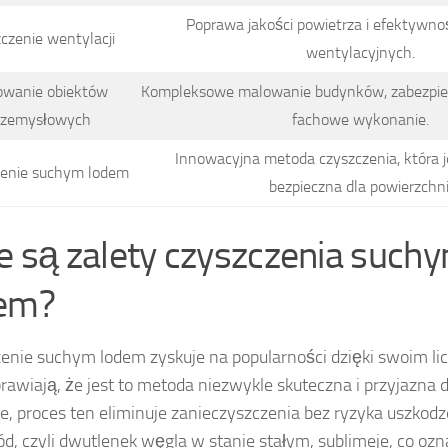
Poprawa jakości powietrza i efektywn
czenie wentylacji
wentylacyjnych.
owanie obiektów
Kompleksowe malowanie budynków, zabezpiec
rzemysłowych
fachowe wykonanie.
Innowacyjna metoda czyszczenia, która j
zenie suchym lodem
bezpieczna dla powierzchni
ie są zalety czyszczenia such
em?
enie suchym lodem zyskuje na popularności dzięki swoim li
prawiają, że jest to metoda niezwykle skuteczna i przyjazna 
e, proces ten eliminuje zanieczyszczenia bez ryzyka uszkodz
ód, czyli dwutlenek węgla w stanie stałym, sublimeje, co ozn