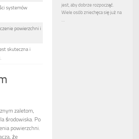
jest, aby dobrze rozpocząć.
ości systemów
Wiele osób zniechęca się już na
…
zenie powierzchni i
est skuteczna i
.
ym
cznym zaletom,
dla środowiska. Po
enia powierzchni.
acza, że