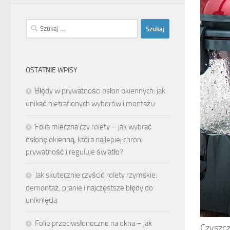
Szukaj:
OSTATNIE WPISY
Błędy w prywatności osłon okiennych: jak
unikać nietrafionych wyborów i montażu
Folia mleczna czy rolety – jak wybrać
osłonę okienną, która najlepiej chroni
prywatność i reguluje światło?
Jak skutecznie czyścić rolety rzymskie:
demontaż, pranie i najczęstsze błędy do
uniknięcia
Folie przeciwsłoneczne na okna – jak
Czyszcz