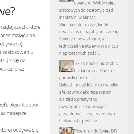
owadami: Wybór rolet
owe?
siatkowych do ochrony przed
insektami w oknach
Wiosna i lato to czas, kiedy
przątających, które
otwieramy okna, aby cieszyć się
roces mający na
świeżym powietrzem, a
odbywa się
jednocześnie stajemy w obliczu
i zastosowaniu
nieproszonych gości …
truje się na
Jak samodzielnie zrobić
dukcji oraz
baldachim nad łóżko –
pomysły i instrukcje
Baldachim nad łóżko to nie tylko
efektowna dekoracja sypialni,
ale także praktyczne
, oleju, kurzów i
rozwiązanie zapewniające
raz mniejsze
przytulność i bezpieczeństwo.
Ciekawostką jest, że …
 której odbywa się
Pojemniki do świec DIY: