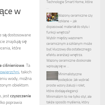
Technologie Smart Home, które
…
jące w
Wazony ceramiczne czy
szklane – jak
dopasować materiał do stylu i
funkcji wnętrza?
re są dostosowane
Wybór między wazonem
ie znajdują się
ceramicznym a szklanym może
ecenia, które
być kluczowy dla ostatecznego
efektu aranżacji wnętrza.
Wazony ceramiczne doskonale
e ciśnieniowe
. Ta
wpisują się w …
owierzchni
, takich
Minimalistyczne
nieniu wody, można
podejście: Jak wybrać
czonym obiektom.
proste wzory żaluzji i rolet,
które dodają elegancji
, jest
czyszczenie
Minimalizm to nie tylko styl, ale
lko poprawia
także sposób myślenia, który