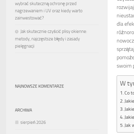
wybrać skuteczną ochronę przed
rozwija
nagrzewaniem i UV oraz kiedy warto
nieusta
zainwestować?
dla efe
Jak skutecznie czyścić plisy okienne:
różnoro
metody, najczęstsze błędy i zasady
nowocze
pielęgnacji
sprząta
pomoże 
swoim p
W ty
NAJNOWSZE KOMENTARZE
Co t
Jaki
Jaki
ARCHIWA
Jaki
sierpień 2026
Jak 