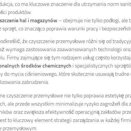
dukcja, co ma kluczowe znaczenie dla utrzymania norm sani
ości produktów.
szczenie hal i magazynów
– obejmuje nie tylko podłogi, ale 
z sprzęt, co znacząco poprawia warunki pracy i bezpieczeń
odkreślić, że czyszczenie przemysłowe różni się od tradycyj
aż wymaga zastosowania zaawansowanych technologii oraz
lu. Firmy zajmujące się tym rodzajem usług często korzystaj
jonalnych środków chemicznych
i specjalistycznych sprzętó
 do mycia ciśnieniowego, które skutecznie usuwają trudne
lizowania zabrudzenia.
ne czyszczenie przemysłowe nie tylko poprawia estetykę pr
ch, ale przede wszystkim minimalizuje ryzyko zagrożeń dla 
ników oraz zwiększa efektywność operacyjną zakładów pr
est to kluczowy element strategii zarządzania w każdej firmi
ze przemysłowym.