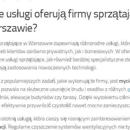
ie usługi oferują firmy sprząta
szawie?
przątające w Warszawie zapewniają różnorodne usługi, któ
zeb klientów zarówno prywatnych, jak i biznesowych. W oferc
ne usługi sprzątające, jak również bardziej specjalistyczne zl
ją zastosowania nowoczesnych technologii.
z popularniejszych zadań, jakie wykonują te firmy, jest
myci
pozwala na skuteczne usunięcie brudu i osadów z różnych
p
dniki, elewacje budynków czy tarasy. Dzięki wysokiemu ciś
i efektywnie przywrócić czystość nawet mocno zanieczysz
 istotną usługą, która cieszy się rosnącym zainteresowaniem
cji
. Regularne czyszczenie systemów wentylacyjnych nie ty