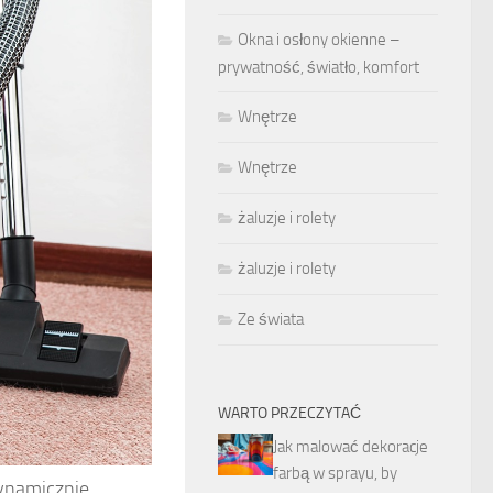
Okna i osłony okienne –
prywatność, światło, komfort
Wnętrze
Wnętrze
żaluzje i rolety
żaluzje i rolety
Ze świata
WARTO PRZECZYTAĆ
Jak malować dekoracje
farbą w sprayu, by
dynamicznie