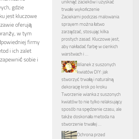
uniknąć zacieków i uzyskać
ych, gdzie
trwałe wykończenie
ku jest kluczowe
Zaciekami podczas malowania
sprayem można łatwo
szawie oferują
zarządzać, stosując kilka
 branży, w tym
prostych zasad. Kluczowe jest,
powiedniej firmy
aby nakładać farbę w cienkich
d i ich zalet
warstwach i …
 zapewnić sobie i
Wianek z suszonych
kwiatów DIY: jak
stworzyć trwałą i naturalną
dekorację krok po kroku
Tworzenie wianka z suszonych
kwiatów to nie tylko relaksujący
sposób na spędzenie czasu, ale
także doskonała metoda na
stworzenie trwałej …
Ochrona przed