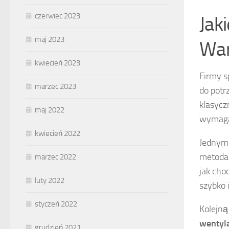
czerwiec 2023
Jak
maj 2023
War
kwiecień 2023
Firmy s
marzec 2023
do potr
klasycz
maj 2022
wymaga
kwiecień 2022
Jednym 
metoda 
marzec 2022
jak cho
luty 2022
szybko 
styczeń 2022
Kolejną
wentyla
grudzień 2021