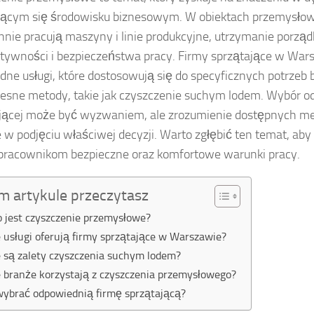
jącym się środowisku biznesowym. W obiektach przemysłow
nnie pracują maszyny i linie produkcyjne, utrzymanie porząd
ktywności i bezpieczeństwa pracy. Firmy sprzątające w War
dne usługi, które dostosowują się do specyficznych potrzeb
sne metody, takie jak czyszczenie suchym lodem. Wybór od
jącej może być wyzwaniem, ale zrozumienie dostępnych meto
w podjęciu właściwej decyzji. Warto zgłębić ten temat, aby
racownikom bezpieczne oraz komfortowe warunki pracy.
m artykule przeczytasz
o jest czyszczenie przemysłowe?
e usługi oferują firmy sprzątające w Warszawie?
e są zalety czyszczenia suchym lodem?
e branże korzystają z czyszczenia przemysłowego?
wybrać odpowiednią firmę sprzątającą?