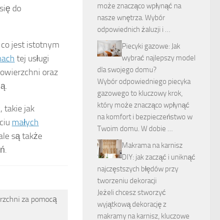
może znacząco wpłynąć na
się do
nasze wnętrza. Wybór
odpowiednich żaluzji i …
, co jest istotnym
Piecyki gazowe: Jak
mach
tej usługi
wybrać najlepszy model
dla swojego domu?
owierzchni oraz
Wybór odpowiedniego piecyka
ą.
gazowego to kluczowy krok,
który może znacząco wpłynąć
takie jak
na komfort i bezpieczeństwo w
yciu
małych
Twoim domu. W dobie …
ale są także
Makrama na karnisz
ń.
DIY: jak zacząć i uniknąć
najczęstszych błędów przy
tworzeniu dekoracji
Jeżeli chcesz stworzyć
rzchni za pomocą
wyjątkową dekorację z
makramy na karnisz, kluczowe