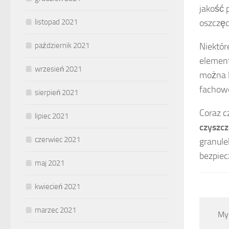
jakość 
oszczęd
listopad 2021
Niektór
październik 2021
element
wrzesień 2021
można l
fachowe
sierpień 2021
Coraz c
lipiec 2021
czyszc
czerwiec 2021
granule
bezpiec
maj 2021
kwiecień 2021
marzec 2021
Myc