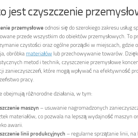
to jest czyszczenie przemysł
zenie przemysłowe
odnosi się do szerokiego zakresu usług s
rowane przede wszystkim do obiektów przemysłowych. To p
rzymanie czystości oraz ogólne porządki w miejscach, gdzie 
ja, obróbka
materiałów
lub przechowywanie towarów. Dzięk
istycznych metod i technik, czyszczenie przemysłowe koncen
cji zanieczyszczeń, które mogą wpływać na efektywność pro
zeństwo pracy.
te obejmują różnorodne działania, w tym:
szczenie maszyn
– usuwanie nagromadzonych zanieczyszczeń
ztek materiałów, co pozwala na lepszą wydajność maszyn o
yko awarii.
szczenie linii produkcyjnych
– regularne sprzątanie linii, na