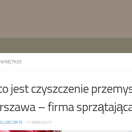
WNĘTRZE
to jest czyszczenie przemy
szawa – firma sprzątając
OLLDECOR.PL
·
11 MAJA 2017