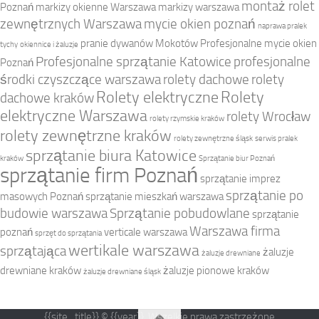
montaż rolet
Poznań
markizy okienne Warszawa
markizy warszawa
zewnętrznych Warszawa
mycie okien poznań
naprawa pralek
pranie dywanów Mokotów
Profesjonalne mycie okien
tychy
okiennice i żaluzje
Profesjonalne sprzątanie Katowice
profesjonalne
Poznań
środki czyszczące warszawa
rolety dachowe
rolety
Rolety elektryczne
Rolety
dachowe kraków
elektryczne Warszawa
rolety Wrocław
rolety rzymskie kraków
rolety zewnętrzne kraków
rolety zewnętrzne śląsk
serwis pralek
sprzątanie biura Katowice
kraków
Sprzątanie biur Poznań
sprzątanie firm Poznań
sprzątanie imprez
sprzątanie po
masowych Poznań
sprzątanie mieszkań warszawa
budowie warszawa
Sprzątanie pobudowlane
sprzątanie
Warszawa firma
poznań
verticale warszawa
sprzęt do sprzątania
wertikale warszawa
sprzątająca
żaluzje
żaluzje drewniane
drewniane kraków
żaluzje pionowe kraków
żaluzje drewniane śląsk
{{site_title}} © {{year}}. Wszelkie prawa zastrzeżone