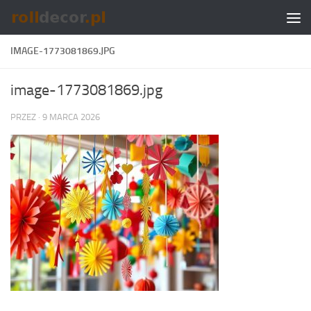
Skip to content
IMAGE-1773081869.JPG
image-1773081869.jpg
PRZEZ
·
9 MARCA 2026