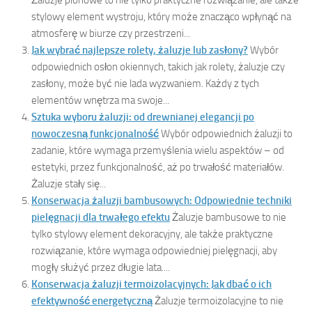
stylowy element wystroju, który może znacząco wpłynąć na
atmosferę w biurze czy przestrzeni...
Jak wybrać najlepsze rolety, żaluzje lub zasłony?
Wybór
odpowiednich osłon okiennych, takich jak rolety, żaluzje czy
zasłony, może być nie lada wyzwaniem. Każdy z tych
elementów wnętrza ma swoje...
Sztuka wyboru żaluzji: od drewnianej elegancji po
nowoczesną funkcjonalność
Wybór odpowiednich żaluzji to
zadanie, które wymaga przemyślenia wielu aspektów – od
estetyki, przez funkcjonalność, aż po trwałość materiałów.
Żaluzje stały się...
Konserwacja żaluzji bambusowych: Odpowiednie techniki
pielęgnacji dla trwałego efektu
Żaluzje bambusowe to nie
tylko stylowy element dekoracyjny, ale także praktyczne
rozwiązanie, które wymaga odpowiedniej pielęgnacji, aby
mogły służyć przez długie lata....
Konserwacja żaluzji termoizolacyjnych: Jak dbać o ich
efektywność energetyczną
Żaluzje termoizolacyjne to nie