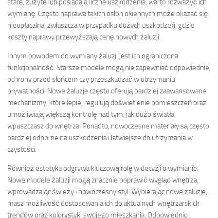
stare, zużyte lub posiadają liczne uszkodzenia, warto rozważyć ich
wymianę. Często naprawa takich osłon okiennych może okazać się
nieopłacalna, zwłaszcza w przypadku dużych uszkodzeń, gdzie
koszty naprawy przewyższają cenę nowych żaluzji.
Innym powodem do wymiany żaluzji jest ich ograniczona
funkcjonalność. Starsze modele mogą nie zapewniać odpowiedniej
ochrony przed słońcem czy przeszkadzać w utrzymaniu
prywatności. Nowe żaluzje często oferują bardziej zaawansowane
mechanizmy, które lepiej regulują doświetlenie pomieszczeń oraz
umożliwiają większą kontrolę nad tym, jak dużo światła
wpuszczasz do wnętrza. Ponadto, nowoczesne materiały są często
bardziej odporne na uszkodzenia i łatwiejsze do utrzymania w
czystości.
Również estetyka odgrywa kluczową rolę w decyzji o wymianie.
Nowe modele żaluzji mogą znacznie poprawić wygląd wnętrza,
wprowadzając świeży i nowoczesny styl. Wybierając nowe żaluzje,
masz możliwość dostosowania ich do aktualnych wnętrzarskich
trendów oraz kolorystyki swojego mieszkania. Odpowiednio