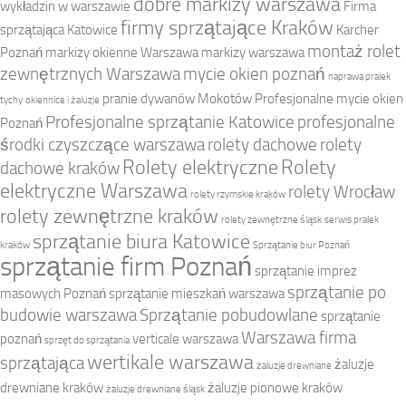
dobre markizy warszawa
wykładzin w warszawie
Firma
firmy sprzątające Kraków
sprzątająca Katowice
Karcher
montaż rolet
Poznań
markizy okienne Warszawa
markizy warszawa
zewnętrznych Warszawa
mycie okien poznań
naprawa pralek
pranie dywanów Mokotów
Profesjonalne mycie okien
tychy
okiennice i żaluzje
Profesjonalne sprzątanie Katowice
profesjonalne
Poznań
środki czyszczące warszawa
rolety dachowe
rolety
Rolety elektryczne
Rolety
dachowe kraków
elektryczne Warszawa
rolety Wrocław
rolety rzymskie kraków
rolety zewnętrzne kraków
rolety zewnętrzne śląsk
serwis pralek
sprzątanie biura Katowice
kraków
Sprzątanie biur Poznań
sprzątanie firm Poznań
sprzątanie imprez
sprzątanie po
masowych Poznań
sprzątanie mieszkań warszawa
budowie warszawa
Sprzątanie pobudowlane
sprzątanie
Warszawa firma
poznań
verticale warszawa
sprzęt do sprzątania
wertikale warszawa
sprzątająca
żaluzje
żaluzje drewniane
drewniane kraków
żaluzje pionowe kraków
żaluzje drewniane śląsk