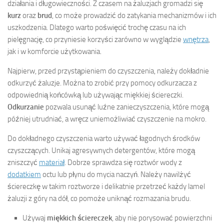
działania i długowieczności. Z czasem na żaluzjach gromadzi się
kurz
oraz
brud
, co może prowadzić do zatykania mechanizmów i ich
uszkodzenia. Dlatego warto poświęcić trochę czasu na ich
pielęgnację, co przyniesie korzyści zarówno w wyglądzie
wnętrza
,
jak i w komforcie użytkowania.
Najpierw, przed przystąpieniem do czyszczenia, należy dokładnie
odkurzyć żaluzje. Można to zrobić przy pomocy odkurzacza z
odpowiednią końcówką lub używając miękkiej ściereczki.
Odkurzanie
pozwala usunąć luźne zanieczyszczenia, które mogą
później utrudniać, a wręcz uniemożliwiać czyszczenie na mokro.
Do dokładnego czyszczenia warto używać łagodnych środków
czyszczących. Unikaj agresywnych detergentów, które mogą
zniszczyć
materiał
. Dobrze sprawdza się roztwór wody z
dodatkiem
octu lub płynu do mycia naczyń. Należy nawilżyć
ściereczkę w takim roztworze i delikatnie przetrzeć każdy lamel
żaluzji z góry na dół, co pomoże uniknąć rozmazania brudu.
Używaj
miękkich ściereczek
, aby nie porysować powierzchni