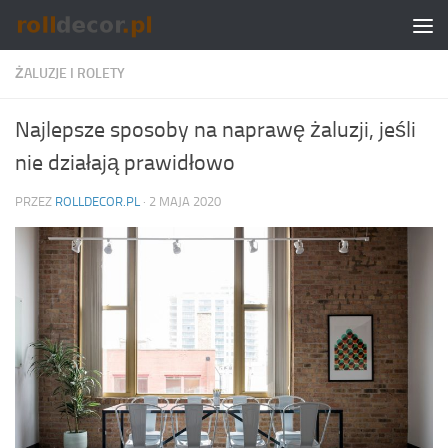
Skip to content
ŻALUZJE I ROLETY
Najlepsze sposoby na naprawę żaluzji, jeśli
nie działają prawidłowo
PRZEZ
ROLLDECOR.PL
·
2 MAJA 2020