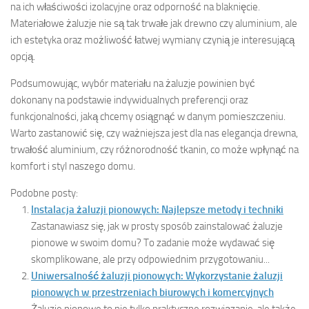
na ich właściwości izolacyjne oraz odporność na blaknięcie.
Materiałowe żaluzje nie są tak trwałe jak drewno czy aluminium, ale
ich estetyka oraz możliwość łatwej wymiany czynią je interesującą
opcją.
Podsumowując, wybór materiału na żaluzje powinien być
dokonany na podstawie indywidualnych preferencji oraz
funkcjonalności, jaką chcemy osiągnąć w danym pomieszczeniu.
Warto zastanowić się, czy ważniejsza jest dla nas elegancja drewna,
trwałość aluminium, czy różnorodność tkanin, co może wpłynąć na
komfort i styl naszego domu.
Podobne posty:
Instalacja żaluzji pionowych: Najlepsze metody i techniki
Zastanawiasz się, jak w prosty sposób zainstalować żaluzje
pionowe w swoim domu? To zadanie może wydawać się
skomplikowane, ale przy odpowiednim przygotowaniu...
Uniwersalność żaluzji pionowych: Wykorzystanie żaluzji
pionowych w przestrzeniach biurowych i komercyjnych
Żaluzje pionowe to nie tylko praktyczne rozwiązanie, ale także