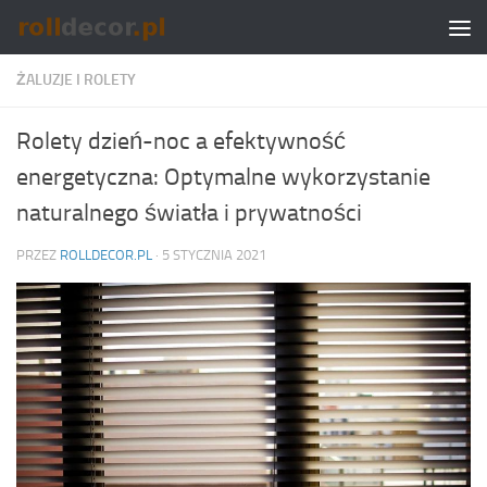
Skip to content
ŻALUZJE I ROLETY
Rolety dzień-noc a efektywność
energetyczna: Optymalne wykorzystanie
naturalnego światła i prywatności
PRZEZ
ROLLDECOR.PL
·
5 STYCZNIA 2021