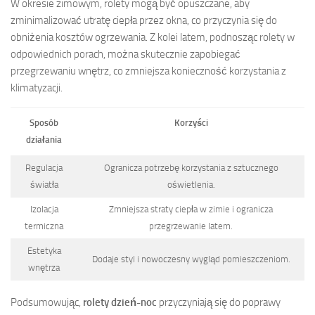
W okresie zimowym, rolety mogą być opuszczane, aby
zminimalizować utratę ciepła przez okna, co przyczynia się do
obniżenia kosztów ogrzewania. Z kolei latem, podnosząc rolety w
odpowiednich porach, można skutecznie zapobiegać
przegrzewaniu wnętrz, co zmniejsza konieczność korzystania z
klimatyzacji.
Sposób
Korzyści
działania
Regulacja
Ogranicza potrzebę korzystania z sztucznego
światła
oświetlenia.
Izolacja
Zmniejsza straty ciepła w zimie i ogranicza
termiczna
przegrzewanie latem.
Estetyka
Dodaje styl i nowoczesny wygląd pomieszczeniom.
wnętrza
Podsumowując,
rolety dzień-noc
przyczyniają się do poprawy