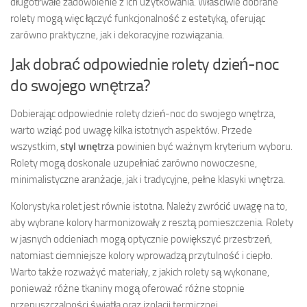
długotrwałe zadowolenie z ich użytkowania. Właściwie dobrane
rolety mogą więc łączyć funkcjonalność z estetyką, oferując
zarówno praktyczne, jak i dekoracyjne rozwiązania.
Jak dobrać odpowiednie rolety dzień-noc
do swojego wnętrza?
Dobierając odpowiednie rolety dzień-noc do swojego wnętrza,
warto wziąć pod uwagę kilka istotnych aspektów. Przede
wszystkim,
styl wnętrza
powinien być ważnym kryterium wyboru.
Rolety mogą doskonale uzupełniać zarówno nowoczesne,
minimalistyczne aranżacje, jak i tradycyjne, pełne klasyki wnętrza.
Kolorystyka rolet jest równie istotna. Należy zwrócić uwagę na to,
aby wybrane kolory harmonizowały z resztą pomieszczenia. Rolety
w jasnych odcieniach mogą optycznie powiększyć przestrzeń,
natomiast ciemniejsze kolory wprowadzą przytulność i ciepło.
Warto także rozważyć materiały, z jakich rolety są wykonane,
ponieważ różne tkaniny mogą oferować różne stopnie
przepuszczalności światła oraz izolacji termicznej.