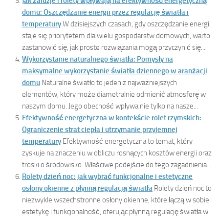
Jak żaluzje i rolety wpływają na efektywność energetyczną
domu: Oszczędzanie energii przez regulację światła i
temperatury
W dzisiejszych czasach, gdy oszczędzanie energii
staje się priorytetem dla wielu gospodarstw domowych, warto
zastanowić się, jak proste rozwiązania mogą przyczynić się...
Wykorzystanie naturalnego światła: Pomysły na
maksymalne wykorzystanie światła dziennego w aranżacji
domu
Naturalne światło to jeden z najważniejszych
elementów, który może diametralnie odmienić atmosferę w
naszym domu. Jego obecność wpływa nie tylko na nasze...
Efektywność energetyczna w kontekście rolet rzymskich:
Ograniczenie strat ciepła i utrzymanie przyjemnej
temperatury
Efektywność energetyczna to temat, który
zyskuje na znaczeniu w obliczu rosnących kosztów energii oraz
troski o środowisko. Właściwe podejście do tego zagadnienia...
Rolety dzień noc: jak wybrać funkcjonalne i estetyczne
osłony okienne z płynną regulacją światła
Rolety dzień noc to
niezwykle wszechstronne osłony okienne, które łączą w sobie
estetykę i funkcjonalność, oferując płynną regulację światła w