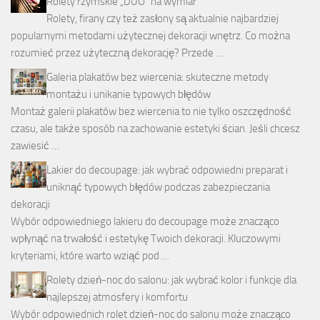
Rolety rzymskie „DUO” na wymiar
Rolety, firany czy też zasłony są aktualnie najbardziej
popularnymi metodami użytecznej dekoracji wnętrz. Co można
rozumieć przez użyteczną dekorację? Przede …
Galeria plakatów bez wiercenia: skuteczne metody
montażu i unikanie typowych błędów
Montaż galerii plakatów bez wiercenia to nie tylko oszczędność
czasu, ale także sposób na zachowanie estetyki ścian. Jeśli chcesz
zawiesić …
Lakier do decoupage: jak wybrać odpowiedni preparat i
uniknąć typowych błędów podczas zabezpieczania
dekoracji
Wybór odpowiedniego lakieru do decoupage może znacząco
wpłynąć na trwałość i estetykę Twoich dekoracji. Kluczowymi
kryteriami, które warto wziąć pod …
Rolety dzień-noc do salonu: jak wybrać kolor i funkcje dla
najlepszej atmosfery i komfortu
Wybór odpowiednich rolet dzień-noc do salonu może znacząco