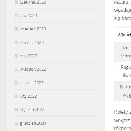
natural
czerwiec 2023
wpadają
maj 2023
się bard
kwiecień 2023
Właśc
marzec 2023
Izol
term
maj 2022
Regu
kwiecień 2022
świa
marzec 2022
Natu
wyg
luty 2022
styczeń 2022
Rolety 
wnętrz 
grudzień 2021
różnoro