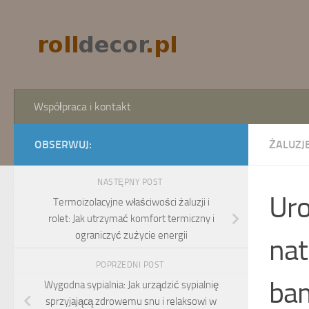
Skip to content
Współpraca i kontakt
OBSERWUJ:
ŻALUZJE
NASTĘPNY POST
Uro
Termoizolacyjne właściwości żaluzji i
rolet: Jak utrzymać komfort termiczny i
ograniczyć zużycie energii
nat
POPRZEDNI POST
ba
Wygodna sypialnia: Jak urządzić sypialnię
sprzyjającą zdrowemu snu i relaksowi w