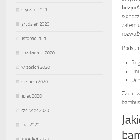
bezpoś
styczeń 2021
słonecz
grudzień 2020
zatem u
rozważy
listopad 2020
Podsumo
październik 2020
Reg
wrzesień 2020
Uni
Och
sierpień 2020
Zachowa
lipiec 2020
bambusa
czerwiec 2020
Jak
maj 2020
ba
kwiecień 2020