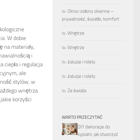
Okna i osłony okienne –
prywatność, światło, komfort
ekologiczne
Wnętrze
ia. W dobie
ę na materiały,
Wnętrze
nawialnością i
żaluzje i rolety
 ciepła i regulacja
cyjnym, ale
żaluzje i rolety
ność stylów, w
każdego wnętrza.
Ze świata
jakie korzyści
WARTO PRZECZYTAĆ
DIY dekoracje do
sypialni: jak stworzyć