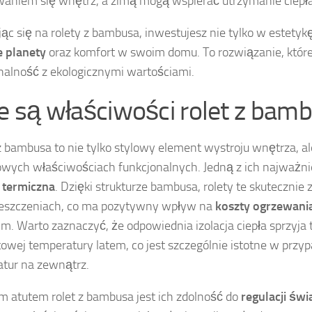
aniem się wnętrz, a zimą mogą wspierać utrzymanie ciepła
ąc się na rolety z bambusa, inwestujesz nie tylko w estetyk
 planety
oraz komfort w swoim domu. To rozwiązanie, które 
nalność z ekologicznymi wartościami.
ie są właściwości rolet z bam
z bambusa to nie tylko stylowy element wystroju wnętrza, al
wych właściwościach funkcjonalnych. Jedną z ich najważnie
a termiczna
. Dzięki strukturze bambusa, rolety te skutecznie 
eszczeniach, co ma pozytywny wpływ na
koszty ogrzewani
. Warto zaznaczyć, że odpowiednia izolacja ciepła sprzyja
owej temperatury latem, co jest szczególnie istotne w przy
tur na zewnątrz.
m atutem rolet z bambusa jest ich zdolność do
regulacji świ