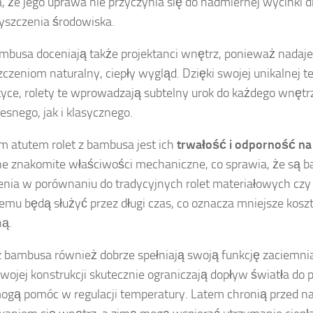
, że jego uprawa nie przyczynia się do nadmiernej wycinki d
yszczenia środowiska.
mbusa doceniają także projektanci wnętrz, ponieważ nadaje
czeniom naturalny, ciepły wygląd. Dzięki swojej unikalnej te
tyce, rolety te wprowadzają subtelny urok do każdego wnęt
snego, jak i klasycznego.
m atutem rolet z bambusa jest ich
trwałość i odporność na
e znakomite właściwości mechaniczne, co sprawia, że są ba
enia w porównaniu do tradycyjnych rolet materiałowych czy
temu będą służyć przez długi czas, co oznacza mniejsze kosz
ą.
z bambusa również dobrze spełniają swoją funkcję zaciemniaj
swojej konstrukcji skutecznie ograniczają dopływ światła do 
ogą pomóc w regulacji temperatury. Latem chronią przed 