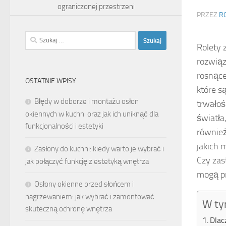
ograniczonej przestrzeni
PRZEZ
R
Szukaj:
Rolety 
rozwiąz
rosnące
OSTATNIE WPISY
które s
Błędy w doborze i montażu osłon
trwałoś
okiennych w kuchni oraz jak ich uniknąć dla
światła
funkcjonalności i estetyki
również
jakich 
Zasłony do kuchni: kiedy warto je wybrać i
Czy zas
jak połączyć funkcję z estetyką wnętrza
mogą p
Osłony okienne przed słońcem i
nagrzewaniem: jak wybrać i zamontować
W ty
skuteczną ochronę wnętrza
Dlac