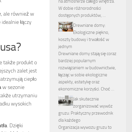
.
na atmosferze całego wnętrza.
W dobie różnorodności
ę, ale również w
dostępnych produktów, …
idealnie łączy
Drewniane domy:
Ekologiczne piękno,
koszty budowy i trwałość w
busa?
jednym
Drewniane domy stają się coraz
bardziej popularnym
e także produkt o
rozwiązaniem w budownictwie,
jszych zalet jest
łącząc w sobie ekologiczne
zatrzymują ciepło
aspekty, estetykę oraz
a
w sezonie
ekonomiczne korzyści. Choć …
 także utrzymaniu
Jak skutecznie
padku wysokich
zorganizować wywóz
gruzu: Praktyczny przewodnik
dla każdego
atła
. Dzięki
Organizacja wywozu gruzu to