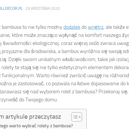
OLLDECOR.PL
·
29 WRZEŚNIA 2020
z bambusa to nie tylko modny
dodatek
do
wnętrz
, ale także 
anie, które może znacząco wpłynąć na komfort naszego życ
j świadomości ekologicznej, coraz więcej osób zwraca uwag
ą przyjazne dla środowiska, a bambus wyróżnia się swoją od
cią. Dzięki swoim unikalnym właściwościom, takie jak izolacja
, rolety te stają się nie tylko estetycznym elementem dekora
 funkcjonalnym. Warto również zwrócić uwagę na różnorod
można je zastosować, co pozwala na łatwe dopasowanie do 
tanawiasz się nad wyborem rolet z bambusa? Przekonaj się, 
rzynieść do Twojego domu.
m artykule przeczytasz
zego warto wybrać rolety z bambusa?