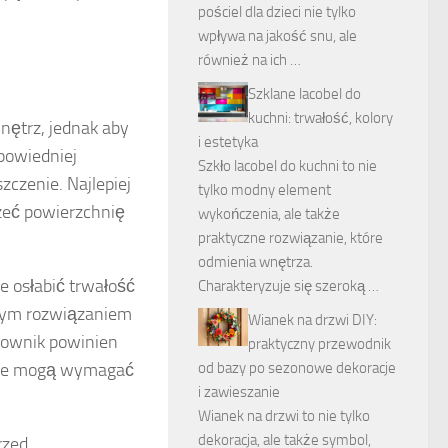
pościel dla dzieci nie tylko
wpływa na jakość snu, ale
również na ich …
Szklane lacobel do
kuchni: trwałość, kolory
nętrz, jednak aby
i estetyka
powiedniej
Szkło lacobel do kuchni to nie
zczenie. Najlepiej
tylko modny element
rzeć powierzchnię
wykończenia, ale także
praktyczne rozwiązanie, które
odmienia wnętrza.
e osłabić trwałość
Charakteryzuje się szeroką …
szym rozwiązaniem
Wianek na drzwi DIY:
tkownik powinien
praktyczny przewodnik
które mogą wymagać
od bazy po sezonowe dekoracje
i zawieszanie
Wianek na drzwi to nie tylko
dekoracja, ale także symbol,
rzed