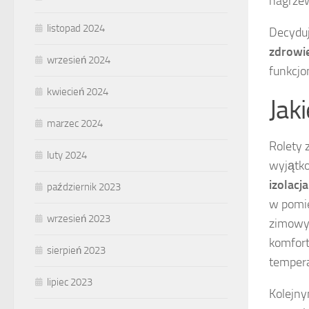
nagrzew
listopad 2024
Decyduj
zdrowie
wrzesień 2024
funkcjo
kwiecień 2024
Jak
marzec 2024
Rolety 
luty 2024
wyjątko
izolacj
październik 2023
w pomi
wrzesień 2023
zimowym
komfort
sierpień 2023
tempera
lipiec 2023
Kolejny