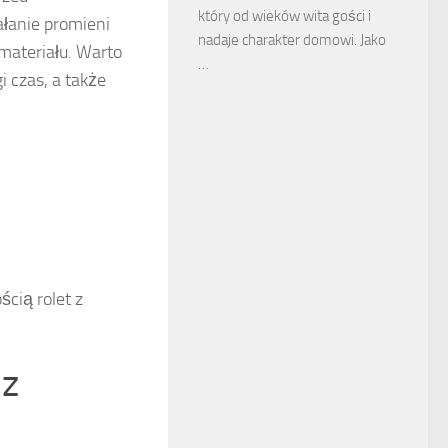
który od wieków wita gości i
ałanie promieni
nadaje charakter domowi. Jako
materiału. Warto
…
i czas, a także
cią rolet z
 z