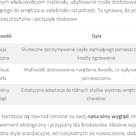
nym właściwościom materiału, użytkownik może dostosować
cego do wnętrza w zależności od potrzeb. To sprawia, że p
ziej przytulne i sprzyjają relaksowi.
iwość
Opis
acja
Skuteczne zatrzymywanie ciepła zajmującego pomieszcze
iczna
koszty ogrzewania.
lacja
Możliwość dostosowania natężenia światła, co wpływ
tła
pomieszczeniu.
ralny
Estetyczna adaptacja do różnych stylów wystroju wnętr
ląd
charakter.
z bambusa są również cenione za swój
naturalny wygląd
, k
element ekologiczny i przyjazny dla środowiska. Idealnie w
dne style aranżacyjne, od rustykalnych po nowoczesne, dodaj