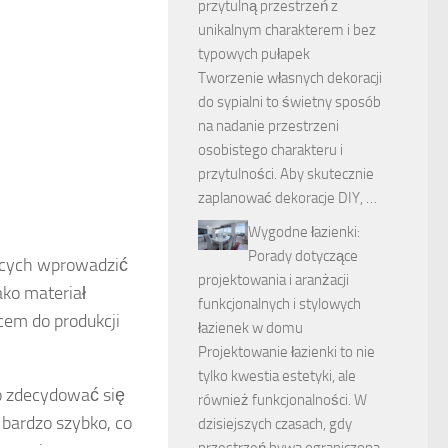
przytulną przestrzeń z
unikalnym charakterem i bez
typowych pułapek
Tworzenie własnych dekoracji
do sypialni to świetny sposób
na nadanie przestrzeni
osobistego charakteru i
przytulności. Aby skutecznie
zaplanować dekoracje DIY, …
Wygodne łazienki:
Porady dotyczące
ących wprowadzić
projektowania i aranżacji
ako materiał
funkcjonalnych i stylowych
cem do produkcji
łazienek w domu
Projektowanie łazienki to nie
tylko kwestia estetyki, ale
o zdecydować się
również funkcjonalności. W
 bardzo szybko, co
dzisiejszych czasach, gdy