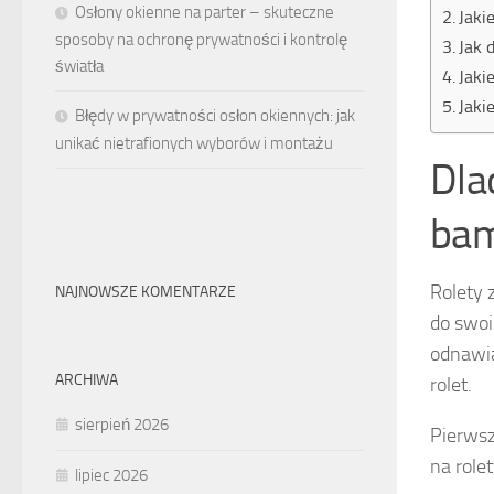
Osłony okienne na parter – skuteczne
Jaki
sposoby na ochronę prywatności i kontrolę
Jak 
światła
Jaki
Jaki
Błędy w prywatności osłon okiennych: jak
unikać nietrafionych wyborów i montażu
Dla
ba
Rolety 
NAJNOWSZE KOMENTARZE
do swoi
odnawia
ARCHIWA
rolet.
sierpień 2026
Pierwsz
na role
lipiec 2026