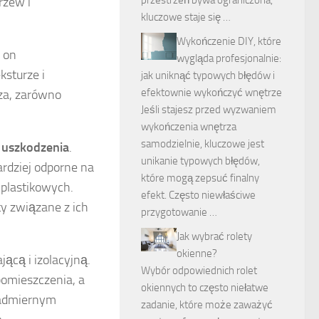
przestrzeń bywa ograniczona,
rzew i
kluczowe staje się …
Wykończenie DIY, które
 on
wygląda profesjonalnie:
ksturze i
jak uniknąć typowych błędów i
efektownie wykończyć wnętrze
rza, zarówno
Jeśli stajesz przed wyzwaniem
wykończenia wnętrza
samodzielnie, kluczowe jest
 uszkodzenia
.
unikanie typowych błędów,
rdziej odporne na
które mogą zepsuć finalny
 plastikowych.
efekt. Często niewłaściwe
ty związane z ich
przygotowanie …
Jak wybrać rolety
okienne?
ącą i izolacyjną.
Wybór odpowiednich rolet
pomieszczenia, a
okiennych to często niełatwe
nadmiernym
zadanie, które może zaważyć