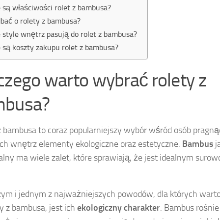
e są właściwości rolet z bambusa?
dbać o rolety z bambusa?
e style wnętrz pasują do rolet z bambusa?
e są koszty zakupu rolet z bambusa?
czego warto wybrać rolety z
mbusa?
z bambusa to coraz popularniejszy wybór wśród osób pragn
ch wnętrz elementy ekologiczne oraz estetyczne.
Bambus
j
lny ma wiele zalet, które sprawiają, że jest idealnym surow
ym i jednym z najważniejszych powodów, dla których wart
ty z bambusa, jest ich
ekologiczny charakter
. Bambus rośnie