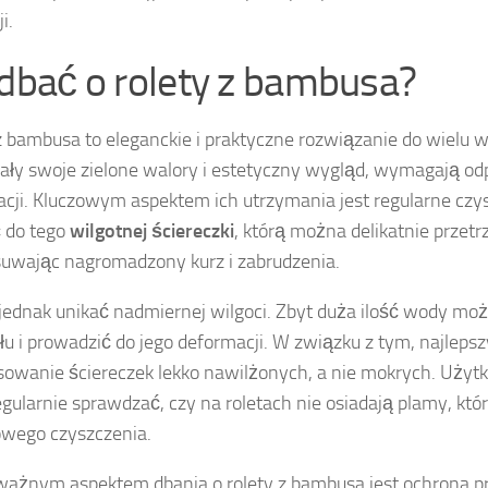
i.
 dbać o rolety z bambusa?
z bambusa to eleganckie i praktyczne rozwiązanie do wielu w
ły swoje zielone walory i estetyczny wygląd, wymagają od
acji. Kluczowym aspektem ich utrzymania jest regularne czys
 do tego
wilgotnej ściereczki
, którą można delikatnie przet
usuwając nagromadzony kurz i zabrudzenia.
jednak unikać nadmiernej wilgoci. Zbyt duża ilość wody moż
łu i prowadzić do jego deformacji. W związku z tym, najlep
osowanie ściereczek lekko nawilżonych, a nie mokrych. Uży
egularnie sprawdzać, czy na roletach nie osiadają plamy, 
wego czyszczenia.
ażnym aspektem dbania o rolety z bambusa jest ochrona p