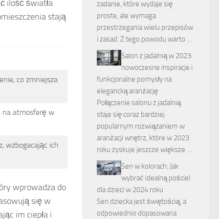
 ilość światła
zadanie, które wydaje się
omieszczenia stają
proste, ale wymaga
przestrzegania wielu przepisów
i zasad. Z tego powodu warto …
Salon z jadalnią w 2023:
nowoczesne inspiracje i
nie, co zmniejsza
funkcjonalne pomysły na
elegancką aranżację
Połączenie salonu z jadalnią
a na atmosferę w
staje się coraz bardziej
popularnym rozwiązaniem w
aranżacji wnętrz, które w 2023
z, wzbogacając ich
roku zyskuje jeszcze większe …
Sen w kolorach: Jak
wybrać idealną pościel
tóry wprowadza do
dla dzieci w 2024 roku
pasowują się w
Sen dziecka jest świętością, a
odpowiednio dopasowana
ąc im ciepła i