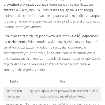
prywatności
w przestrzeniach komercyjnych, co ma kluczowe
znaczenie w przypadku biur lub restauracji, gdzie klienci mogą
chcieć czuć się komfortowo, nie będąc na widoku osób z zewnątrz.
Ich design umożliwia wprowadzenie eleganckiego wykończenia, co
podnosi estetykę wnętrza.
Kolejnym atutem żaluzji pionowych jest ich
trwałość i odporność
na uszkodzenia
. Wiele modeli wykonanych jest z materiałów, które
są łatwe do czyszczenia i odporne na działanie warunków
atmosferycznych, co sprawia, że są one idealne do intensywnie
eksploatowanych przestrzeni, takich jak kawiarnie czy sklepy. Zaleta
ta przekłada się na mniejsze koszty utrzymania oraz rzadkie
konieczności wymiany osłon.
Zalety
Opis
Kontrola nad
Regulacja kątów lameli pozwala na dopasowanie ilości
światłem
światła do potrzeb użytkowników.
Zwiększenie
Żaluzje zapewniają intymność w przestrzeniach, gdzie to