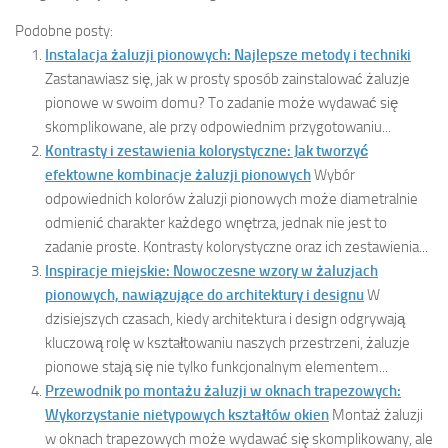
Podobne posty:
Instalacja żaluzji pionowych: Najlepsze metody i techniki
Zastanawiasz się, jak w prosty sposób zainstalować żaluzje
pionowe w swoim domu? To zadanie może wydawać się
skomplikowane, ale przy odpowiednim przygotowaniu...
Kontrasty i zestawienia kolorystyczne: Jak tworzyć
efektowne kombinacje żaluzji pionowych
Wybór
odpowiednich kolorów żaluzji pionowych może diametralnie
odmienić charakter każdego wnętrza, jednak nie jest to
zadanie proste. Kontrasty kolorystyczne oraz ich zestawienia...
Inspiracje miejskie: Nowoczesne wzory w żaluzjach
pionowych, nawiązujące do architektury i designu
W
dzisiejszych czasach, kiedy architektura i design odgrywają
kluczową rolę w kształtowaniu naszych przestrzeni, żaluzje
pionowe stają się nie tylko funkcjonalnym elementem...
Przewodnik po montażu żaluzji w oknach trapezowych:
Wykorzystanie nietypowych kształtów okien
Montaż żaluzji
w oknach trapezowych może wydawać się skomplikowany, ale