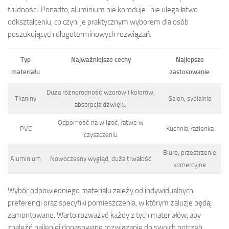
trudności. Ponadto, aluminium nie koroduje i nie ulega łatwo
odkształceniu, co czyni je praktycznym wyborem dla osób
poszukujących długoterminowych rozwiązań.
Typ
Najważniejsze cechy
Najlepsze
materiału
zastosowanie
Duża różnorodność wzorów i kolorów,
Tkaniny
Salon, sypialnia
absorpcja dźwięku
Odporność na wilgoć, łatwe w
PVC
Kuchnia, łazienka
czyszczeniu
Biuro, przestrzenie
Aluminium
Nowoczesny wygląd, duża trwałość
komercyjne
Wybór odpowiedniego materiału zależy od indywidualnych
preferencji oraz specyfiki pomieszczenia, w którym żaluzje będą
zamontowane. Warto rozważyć każdy z tych materiałów, aby
znaleźć najlepiej dopasowane rozwiązanie do swoich potrzeb.