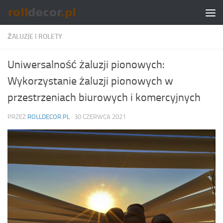
Skip to content
ŻALUZJE I ROLETY
Uniwersalność żaluzji pionowych:
Wykorzystanie żaluzji pionowych w
przestrzeniach biurowych i komercyjnych
PRZEZ
ROLLDECOR.PL
·
30 CZERWCA 2021