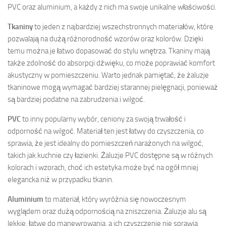
PVC oraz aluminium, a każdy z nich ma swoje unikalne właściwości.
Tkaniny
to jeden z najbardziej wszechstronnych materiałów, które
pozwalają na dużą różnorodność wzorów oraz kolorów. Dzięki
temu można je łatwo dopasować do stylu wnętrza. Tkaniny mają
także zdolność do absorpcji dźwięku, co może poprawiać komfort
akustyczny w pomieszczeniu. Warto jednak pamiętać, że żaluzje
tkaninowe mogą wymagać bardziej starannej pielęgnacji, ponieważ
są bardziej podatne na zabrudzenia i wilgoć.
PVC
to inny popularny wybór, ceniony za swoją trwałość i
odporność na wilgoć. Materiał ten jest łatwy do czyszczenia, co
sprawia, że jest idealny do pomieszczeń narażonych na wilgoć,
takich jak kuchnie czy łazienki. Żaluzje PVC dostępne są w różnych
kolorach i wzorach, choć ich estetyka może być na ogół mniej
elegancka niż w przypadku tkanin.
Aluminium
to materiał, który wyróżnia się nowoczesnym
wyglądem oraz dużą odpornością na zniszczenia. Żaluzje alu są
lekkie, łatwe do manewrowania, a ich czyszczenie nie sprawia