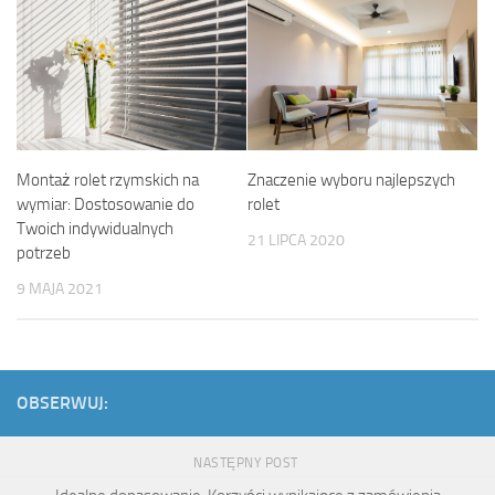
Montaż rolet rzymskich na
Znaczenie wyboru najlepszych
wymiar: Dostosowanie do
rolet
Twoich indywidualnych
21 LIPCA 2020
potrzeb
9 MAJA 2021
OBSERWUJ:
NASTĘPNY POST