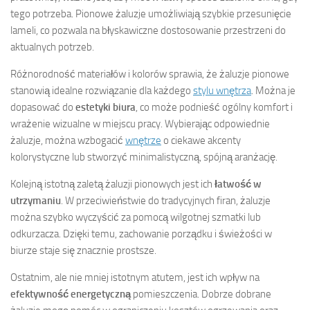
tego potrzeba. Pionowe żaluzje umożliwiają szybkie przesunięcie
lameli, co pozwala na błyskawiczne dostosowanie przestrzeni do
aktualnych potrzeb.
Różnorodność materiałów i kolorów sprawia, że żaluzje pionowe
stanowią idealne rozwiązanie dla każdego
stylu wnętrza
. Można je
dopasować do
estetyki biura
, co może podnieść ogólny komfort i
wrażenie wizualne w miejscu pracy. Wybierając odpowiednie
żaluzje, można wzbogacić
wnętrze
o ciekawe akcenty
kolorystyczne lub stworzyć minimalistyczną, spójną aranżację.
Kolejną istotną zaletą żaluzji pionowych jest ich
łatwość w
utrzymaniu
. W przeciwieństwie do tradycyjnych firan, żaluzje
można szybko wyczyścić za pomocą wilgotnej szmatki lub
odkurzacza. Dzięki temu, zachowanie porządku i świeżości w
biurze staje się znacznie prostsze.
Ostatnim, ale nie mniej istotnym atutem, jest ich wpływ na
efektywność energetyczną
pomieszczenia. Dobrze dobrane