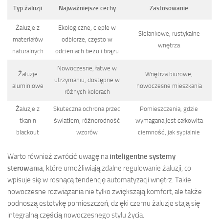
Typ żaluzji
Najważniejsze cechy
Zastosowanie
Żaluzje z
Ekologiczne, ciepłe w
Sielankowe, rustykalne
materiałów
odbiorze, często w
wnętrza
naturalnych
odcieniach beżu i brązu
Nowoczesne, łatwe w
Żaluzje
Wnętrza biurowe,
utrzymaniu, dostępne w
aluminiowe
nowoczesne mieszkania
różnych kolorach
Żaluzje z
Skuteczna ochrona przed
Pomieszczenia, gdzie
tkanin
światłem, różnorodność
wymagana jest całkowita
blackout
wzorów
ciemność, jak sypialnie
Warto również zwrócić uwagę na
inteligentne systemy
sterowania
, które umożliwiają zdalne regulowanie żaluzji, co
wpisuje się w rosnącą tendencję automatyzacji wnętrz. Takie
nowoczesne rozwiązania nie tylko zwiększają komfort, ale także
podnoszą estetykę pomieszczeń, dzięki czemu żaluzje stają się
integralną częścią nowoczesnego stylu życia.