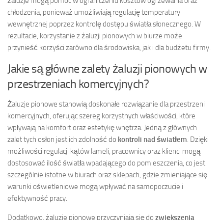
żaluzje mogą pomóc w ograniczeniu kosztów ogrzewania oraz
chłodzenia, ponieważ umożliwiają regulację temperatury
wewnętrznej poprzez kontrolę dostępu światła słonecznego. W
rezultacie, korzystanie z żaluzji pionowych w biurze może
przynieść korzyści zarówno dla środowiska, jak i dla budżetu firmy.
Jakie są główne zalety żaluzji pionowych w
przestrzeniach komercyjnych?
Żaluzje pionowe stanowią doskonałe rozwiązanie dla przestrzeni
komercyjnych, oferując szereg korzystnych właściwości, które
wpływają na komfort oraz estetykę wnętrza. Jedną z głównych
zalet tych osłon jest ich zdolność do
kontroli nad światłem
. Dzięki
możliwości regulacji kątów lameli, pracownicy oraz klienci mogą
dostosować ilość światła wpadającego do pomieszczenia, co jest
szczególnie istotne w biurach oraz sklepach, gdzie zmieniające się
warunki oświetleniowe mogą wpływać na samopoczucie i
efektywność pracy.
Dodatkowo, żaluzje pionowe przyczyniają się do
zwiększenia