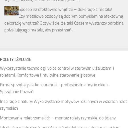
Sposób na efektowne wnętrze – dekoracje z metalu!
Czy metalowe ozdoby są dobrym pomysłem na efektowną
dekorację wnętrza? Oczywiście, że tak! Czasem wystarczy odrobina
połyskującego metalu, aby przestrzeń …
ROLETY I ŻALUZJE
Wykorzystanie technologii voice control w sterowaniu żaluzjami i
roletami: Komfortowe i intuicyjne sterowanie głosowe
Firma sprzątająca a konkurencja – profesjonalne mycie okien.
Sprzątanie Poznań
Inspiracje z natury: Wykorzystanie motywów roślinnych w wzorach rolet
rzymskich
Montowanie rolet rzymskich – montaż rolety rzymskiej do ściany
Jak dbać o rolety dzień-noc: Wskazówki dotyczące utrzymania ich w