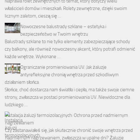
Naprawa rolet zewnętrznych to temat, który dotyczy wielu
właścicieli domów i mieszkań. Rolety zewnętrzne, dzięki swoim
licznym zaletom, cieszą się …
Nowoczesne balustrady szklane – estetyka i
bezpieczeństwo w Twoim wnętrzu
Balustrady szklane to nie tylko elementy zabezpieczające schody
czy balkony, ale również nowoczesny akcent, który potrafi odmienić
każde wnętrze. Wykonane …
Ograniczanie promieniowania UV: Jak żaluzje
antyrefleksyjne chronią wnętrza przed szkodliwym
działaniem słońca
Słońce, choć dostarcza nam światła i ciepła, ma także swoje ciemne
strony, zwłaszcza w postaci promieniowania UV. Niewidoczne dla
ludzkiego …
Instalacja żaluzji termoizolacyjnych: Ochrona przed nadmiernym
nagrzewaniem
Czy zastanawiałeś się, jak skutecznie chronić swoje wnętrza przed
nadmiernym nagrzewaniem, zwłaszcza w upalne dni? Żaluzje