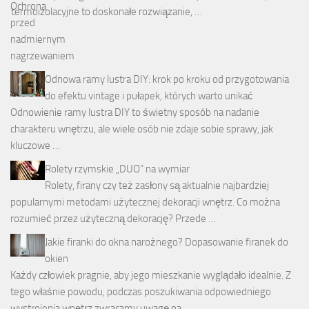
termoizolacyjne to doskonałe rozwiązanie, …
Odnowa ramy lustra DIY: krok po kroku od przygotowania
do efektu vintage i pułapek, których warto unikać
Odnowienie ramy lustra DIY to świetny sposób na nadanie
charakteru wnętrzu, ale wiele osób nie zdaje sobie sprawy, jak
kluczowe …
Rolety rzymskie „DUO” na wymiar
Rolety, firany czy też zasłony są aktualnie najbardziej
popularnymi metodami użytecznej dekoracji wnętrz. Co można
rozumieć przez użyteczną dekorację? Przede …
Jakie firanki do okna narożnego? Dopasowanie firanek do
okien
Każdy człowiek pragnie, aby jego mieszkanie wyglądało idealnie. Z
tego właśnie powodu, podczas poszukiwania odpowiedniego
wystrojenia wnętrz zwracamy uwagę na …