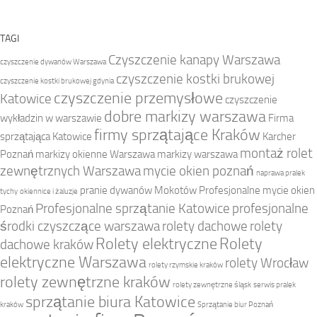
TAGI
Czyszczenie kanapy Warszawa
czyszczenie dywanów Warszawa
czyszczenie kostki brukowej
czyszczenie kostki brukowej gdynia
czyszczenie przemysłowe
Katowice
czyszczenie
dobre markizy warszawa
wykładzin w warszawie
Firma
firmy sprzątające Kraków
sprzątająca Katowice
Karcher
montaż rolet
Poznań
markizy okienne Warszawa
markizy warszawa
zewnętrznych Warszawa
mycie okien poznań
naprawa pralek
pranie dywanów Mokotów
Profesjonalne mycie okien
tychy
okiennice i żaluzje
Profesjonalne sprzątanie Katowice
profesjonalne
Poznań
środki czyszczące warszawa
rolety dachowe
rolety
Rolety elektryczne
Rolety
dachowe kraków
elektryczne Warszawa
rolety Wrocław
rolety rzymskie kraków
rolety zewnętrzne kraków
rolety zewnętrzne śląsk
serwis pralek
sprzątanie biura Katowice
kraków
Sprzątanie biur Poznań