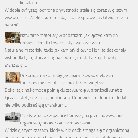
kosztach
W dobie cyfryzacji ochrona prywatności staje się coraz większym
wyzwaniem. Wiele osób nie zdaje sobie sprawy, jak łatwo można
narazić …
Naturalne materiały w dodatkach: jak łączyć kamień,
drewno i len dla trwałej i stylowej aranżacji
Naturalne materiały, takie jak kamień, drewno i len, to doskonały
wybór dla tych, którzy pragną stworzyć estetyczną i trwałą
aranżację …
Dekoracje na komodę: jak zaaranżować stylowe i
funkcjonalne dodatki z charakterem wnętrza
Dekoracje na komodę pełnią kluczową rolę w aranżacji wnętrz,
łącząc estetykę z funkcjonalnością. Odpowiednio dobrane dodatki
nie tylko podkreślają charakter …
Praktyczne rozwiązania: Pomysły na przechowywanie i
organizację przestrzeni w mieszkaniu
W dzisiejszych czasach, kiedy wiele osób zmaga się z ograniczoną
przestrzenią w swoich mieszkaniach, umiejętność efektywnego