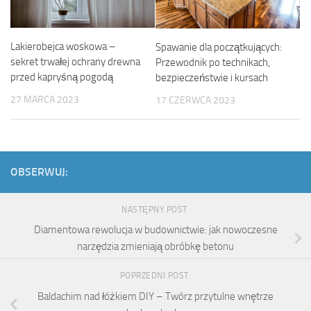
Lakierobejca woskowa –
Spawanie dla początkujących:
sekret trwałej ochrany drewna
Przewodnik po technikach,
przed kapryśną pogodą
bezpieczeństwie i kursach
27 MARCA 2023
17 CZERWCA 2023
OBSERWUJ:
NASTĘPNY POST
Diamentowa rewolucja w budownictwie: jak nowoczesne
narzędzia zmieniają obróbkę betonu
POPRZEDNI POST
Baldachim nad łóżkiem DIY – Twórz przytulne wnętrze