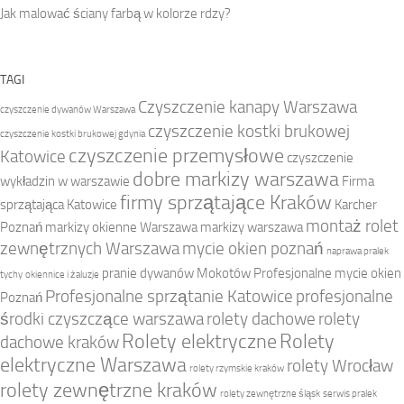
Jak malować ściany farbą w kolorze rdzy?
TAGI
Czyszczenie kanapy Warszawa
czyszczenie dywanów Warszawa
czyszczenie kostki brukowej
czyszczenie kostki brukowej gdynia
czyszczenie przemysłowe
Katowice
czyszczenie
dobre markizy warszawa
wykładzin w warszawie
Firma
firmy sprzątające Kraków
sprzątająca Katowice
Karcher
montaż rolet
Poznań
markizy okienne Warszawa
markizy warszawa
zewnętrznych Warszawa
mycie okien poznań
naprawa pralek
pranie dywanów Mokotów
Profesjonalne mycie okien
tychy
okiennice i żaluzje
Profesjonalne sprzątanie Katowice
profesjonalne
Poznań
środki czyszczące warszawa
rolety dachowe
rolety
Rolety elektryczne
Rolety
dachowe kraków
elektryczne Warszawa
rolety Wrocław
rolety rzymskie kraków
rolety zewnętrzne kraków
rolety zewnętrzne śląsk
serwis pralek