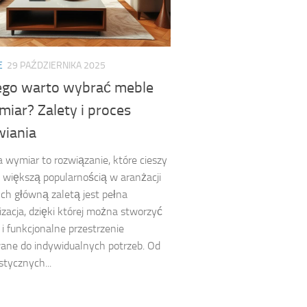
E
29 PAŹDZIERNIKA 2025
ego warto wybrać meble
iar? Zalety i proces
iania
 wymiar to rozwiązanie, które cieszy
z większą popularnością w aranżacji
Ich główną zaletą jest pełna
izacja, dzięki której można stworzyć
 i funkcjonalne przestrzenie
ane do indywidualnych potrzeb. Od
stycznych...