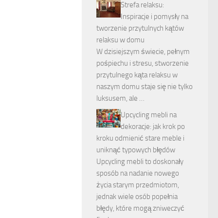
Strefa relaksu:
Inspiracje i pomysły na
tworzenie przytulnych kątów
relaksu w domu
W dzisiejszym świecie, pełnym
pośpiechu i stresu, stworzenie
przytulnego kąta relaksu w
naszym domu staje się nie tylko
luksusem, ale …
Upcycling mebli na
dekoracje: jak krok po
kroku odmienić stare meble i
uniknąć typowych błędów
Upcycling mebli to doskonały
sposób na nadanie nowego
życia starym przedmiotom,
jednak wiele osób popełnia
błędy, które mogą zniweczyć