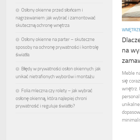
Osłony okienne przed słońcem i
nagrzewaniem: jak wybrać i zamontować
skuteczną ochronę wnętrza
WNĘTRZ
Dlacz
Osłony okienne na parter – skuteczne
sposoby na ochronę prywatności i kontrolę
na wym
światła
zamaw
Błędy w prywatności osłon okiennych: jak
Meble na
unikać nietrafionych wyborów i montażu
się cora
wnętrz. 
Folia mleczna czy rolety – jak wybrać
personal
osłonę okienną, która najlepiej chroni
unikalne
prywatność i reguluje światło?
dopasow
minimali