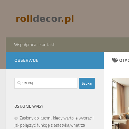
Skip to content
Współpraca i kontakt
OBSERWUJ:
OTA
Szukaj:
OSTATNIE WPISY
Zasłony do kuchni: kiedy warto je wybrać i
jak połączyć funkcję z estetyką wnętrza