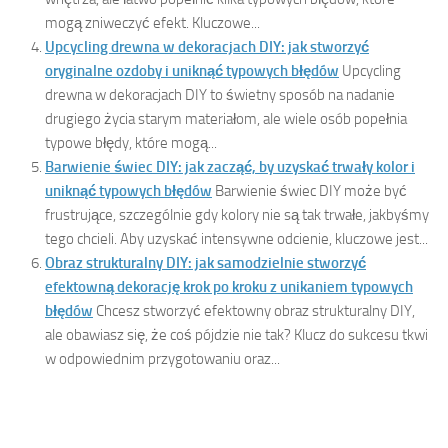
mogą zniweczyć efekt. Kluczowe...
Upcycling drewna w dekoracjach DIY: jak stworzyć
oryginalne ozdoby i uniknąć typowych błędów
Upcycling
drewna w dekoracjach DIY to świetny sposób na nadanie
drugiego życia starym materiałom, ale wiele osób popełnia
typowe błędy, które mogą...
Barwienie świec DIY: jak zacząć, by uzyskać trwały kolor i
uniknąć typowych błędów
Barwienie świec DIY może być
frustrujące, szczególnie gdy kolory nie są tak trwałe, jakbyśmy
tego chcieli. Aby uzyskać intensywne odcienie, kluczowe jest...
Obraz strukturalny DIY: jak samodzielnie stworzyć
efektowną dekorację krok po kroku z unikaniem typowych
błędów
Chcesz stworzyć efektowny obraz strukturalny DIY,
ale obawiasz się, że coś pójdzie nie tak? Klucz do sukcesu tkwi
w odpowiednim przygotowaniu oraz...