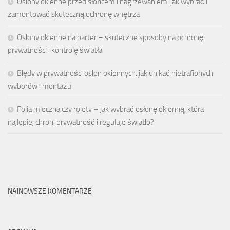
Osłony okienne przed słońcem i nagrzewaniem: jak wybrać i
zamontować skuteczną ochronę wnętrza
Osłony okienne na parter – skuteczne sposoby na ochronę
prywatności i kontrolę światła
Błędy w prywatności osłon okiennych: jak unikać nietrafionych
wyborów i montażu
Folia mleczna czy rolety – jak wybrać osłonę okienną, która
najlepiej chroni prywatność i reguluje światło?
NAJNOWSZE KOMENTARZE