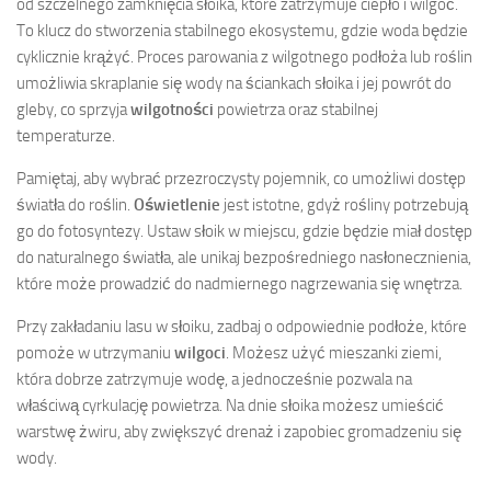
od szczelnego zamknięcia słoika, które zatrzymuje ciepło i wilgoć.
To klucz do stworzenia stabilnego ekosystemu, gdzie woda będzie
cyklicznie krążyć. Proces parowania z wilgotnego podłoża lub roślin
umożliwia skraplanie się wody na ściankach słoika i jej powrót do
gleby, co sprzyja
wilgotności
powietrza oraz stabilnej
temperaturze.
Pamiętaj, aby wybrać przezroczysty pojemnik, co umożliwi dostęp
światła do roślin.
Oświetlenie
jest istotne, gdyż rośliny potrzebują
go do fotosyntezy. Ustaw słoik w miejscu, gdzie będzie miał dostęp
do naturalnego światła, ale unikaj bezpośredniego nasłonecznienia,
które może prowadzić do nadmiernego nagrzewania się wnętrza.
Przy zakładaniu lasu w słoiku, zadbaj o odpowiednie podłoże, które
pomoże w utrzymaniu
wilgoci
. Możesz użyć mieszanki ziemi,
która dobrze zatrzymuje wodę, a jednocześnie pozwala na
właściwą cyrkulację powietrza. Na dnie słoika możesz umieścić
warstwę żwiru, aby zwiększyć drenaż i zapobiec gromadzeniu się
wody.