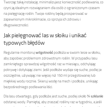
Tworząc taką instalację, minimalizujesz konieczność podlewania, co
czyni ją idealnym rozwiązaniem dla osób z ograniczonym czasem
na pielęgnację roślin. Twoje rośliny będą prosperować w
zapewnionym mikroklimacie, co sprzyja ich zdrowiu i
długowieczności.
Jak pielęgnować las w słoiku i unikać
typowych błędów
Regularnie monitoruj
wilgotność
podłoża w swoim lesie w słoiku,
aby zapobiec problemom zdrowotnym roślin. W przypadku lasu
zamkniętego sprawdzaj wilgotność raz w miesiącu, odchylając
pokrywę i dotykając ziemi. Jeśli podłoże wydaje się suche, podlej je
oszczędnie, używając nie więcej niż 150 ml przegotowanej lub
miękkiej wody rocznie. Skieruj wodę na mech i podłoże, unikając
bezpośredniego podlewania liści.
Dla lasu otwartego, gdy podłoże jest suche, podlej około
⅓ szklanki
odstanej wody. Pamiętaj, aby zraszać rośliny raz w tygodniu, a jeśli