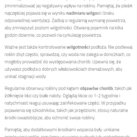
zminimalizować jej negatywny wpływ na rośliny. Pamiętaj, że pleśń
najczęściej pojawia się w wyniku
nadmiaru wilgoci
i braku
odpowiedniej wentylacji. Zadbaj o regularną wymianę powietrza,
aby zmniejszyć poziom wilgotności. Otwieraj pojemnik na kilka
godzin dziennie, co pozwoli na cyrkulację powietrza.
Ważne jest także kontrolowanie
wilgotności
podłoża. Nie podlewaj
roślin zbyt często; sprawdzaj, czy woda nie zalega w doniczkach, co
mogłoby prowadzić do występowania chorób. Upewnij się, że
używasz podłoża o dobrych właściwościach drenażowych, aby
unikać stagnacji wody.
Regularnie obserwuj rośliny pod kątem
objawów chorób
, takich jak
żółknięcie liści czy białe naloty. Oglądaj liście co 1-2 tygodnie i
natychmiast reaguj usuwając zainfekowane części. W przypadku
pojawienia się szkodników, takich jak przędziorki, stosuj naturalne
środki owadobójcze, aby ochronić swoje rośliny.
Pamiętaj, aby dodatkowymi środkami wsparcia były: unikanie
przelewania roślin, regularne usuwanie suchych lub uszkodzonych