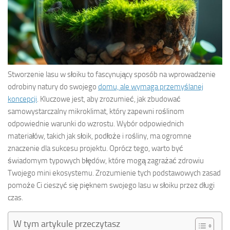
Stworzenie lasu w słoiku to fascynujący sposób na wprowadzenie
odrobiny natury do swojego
domu, ale wymaga przemyślanej
koncepcji
. Kluczowe jest, aby zrozumieć, jak zbudować
samowystarczalny mikroklimat, który zapewni roślinom
odpowiednie warunki do wzrostu. Wybór odpowiednich
materiałów, takich jak słoik, podłoże i rośliny, ma ogromne
znaczenie dla sukcesu projektu. Oprócz tego, warto być
świadomym typowych błędów, które mogą zagrażać zdrowiu
Twojego mini ekosystemu. Zrozumienie tych podstawowych zasad
pomoże Ci cieszyć się pięknem swojego lasu w słoiku przez długi
czas.
W tym artykule przeczytasz