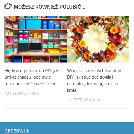
MOŻESZ RÓWNIEŻ POLUBIĆ…
Błędy w organizerach DIY: jak
Wianek z suszonych kwiatów
unikać chaosu i poprawić
DIY: jak stworzyć trwałą i
funkcjonalność przestrzeni
naturalną dekorację krok po
kroku
12 CZERWCA 2026
26 CZERWCA 2026
OBSERWUJ: