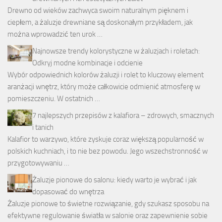
Drewno od wieków zachwyca swoim naturalnym pięknem i
ciepłem, a żaluzje drewniane są doskonałym przykładem, jak
można wprowadzić ten urok …
Najnowsze trendy kolorystyczne w żaluzjach i roletach:
Odkryj modne kombinacje i odcienie
Wybór odpowiednich kolorów żaluzji i rolet to kluczowy element
aranżacji wnętrz, który może całkowicie odmienić atmosferę w
pomieszczeniu. W ostatnich …
7 najlepszych przepisów z kalafiora – zdrowych, smacznych
i tanich
Kalafior to warzywo, które zyskuje coraz większą popularność w
polskich kuchniach, i to nie bez powodu. Jego wszechstronność w
przygotowywaniu …
Żaluzje pionowe do salonu: kiedy warto je wybrać i jak
dopasować do wnętrza
Żaluzje pionowe to świetne rozwiązanie, gdy szukasz sposobu na
efektywne regulowanie światła w salonie oraz zapewnienie sobie