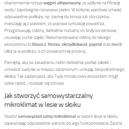
równomiernie rozsyp
węgiel aktywowany
, co wpłynie na filtrację
wody i zapobiegnie rozwojowi pleśni. W kolejnej warstwie umieść
odpowiednie podłoże, np. ziemię do bonsai lub storczyków,
mieszając ją z piaskiem, co poprawi cyrkulację powietrza.
Przygotowując rośliny, delikatnie rozluźnij ich bryły korzeniowe,
usuwając suche części. Rekomendowane rośliny do takiego
ekosystemu to
bluszcz
,
fitonia
,
skrzydłokwiat
,
paproć
oraz
mech
.
Ułóż je w podłożu, a ich powierzchnię przykryj…
Pamiętaj, aby po zasadzeniu roślin delikatnie podlać całość i
umieścić swój las w miejscu zacienionym, unikając bezpośredniego
słońca. Tak zaplanujesz, aby Twój miniaturowy ekosystem mógł
sobie radzić i rozwijać się zdrowo.
Jak stworzyć samowystarczalny
mikroklimat w lesie w słoiku
Stwórz
samowystarczalny mikroklimat
w swoim lesie w słoiku,
zapewniając odpowiednie warunki do jego funkcjonowania. Zacznij