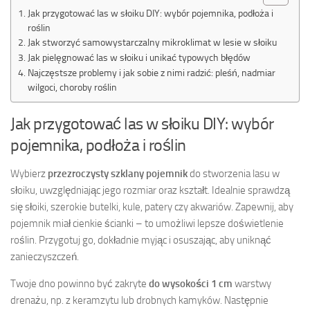
Jak przygotować las w słoiku DIY: wybór pojemnika, podłoża i
roślin
Jak stworzyć samowystarczalny mikroklimat w lesie w słoiku
Jak pielęgnować las w słoiku i unikać typowych błędów
Najczęstsze problemy i jak sobie z nimi radzić: pleśń, nadmiar
wilgoci, choroby roślin
Jak przygotować las w słoiku DIY: wybór
pojemnika, podłoża i roślin
Wybierz
przezroczysty szklany pojemnik
do stworzenia lasu w
słoiku, uwzględniając jego rozmiar oraz kształt. Idealnie sprawdzą
się słoiki, szerokie butelki, kule, patery czy akwariów. Zapewnij, aby
pojemnik miał cienkie ścianki – to umożliwi lepsze doświetlenie
roślin. Przygotuj go, dokładnie myjąc i osuszając, aby uniknąć
zanieczyszczeń.
Twoje dno powinno być zakryte
do wysokości 1 cm
warstwy
drenażu, np. z keramzytu lub drobnych kamyków. Następnie