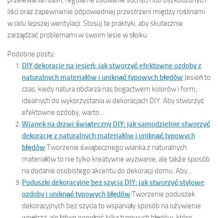
liści oraz zapewnienie odpowiedniej przestrzeni między roślinami
w celu lepszej wentylacji. Stosuj te praktyki, aby skutecznie
zarządzać problemami w swoim lesie w słoiku.
Podobne posty:
DIY dekoracje na jesień: jak stworzyć efektowne ozdoby z
naturalnych materiałów i uniknąć typowych błędów
Jesień to
czas, kiedy natura obdarza nas bogactwem kolorów i form,
idealnych do wykorzystania w dekoracjach DIY. Aby stworzyć
efektowne ozdoby, warto...
Wianek na drzwi świąteczny DIY: jak samodzielnie stworzyć
dekorację z naturalnych materiałów i uniknąć typowych
błędów
Tworzenie świątecznego wianka z naturalnych
materiałów to nie tylko kreatywne wyzwanie, ale także sposób
na dodanie osobistego akcentu do dekoracji domu. Aby...
Poduszki dekoracyjne bez szycia DIY: jak stworzyć stylowe
ozdoby i uniknąć typowych błędów
Tworzenie poduszek
dekoracyjnych bez szycia to wspaniały sposób na ożywienie
wnętrza, ale łatwo popełnić kilka typowych błędów, które