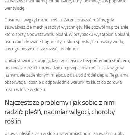
zauważysz nadmierną kondensację, uchyl pokrywę, aby poprawić
wentylację.
Obserwuj wygląd mchu i roślin. Zacznij zraszać rośliny, gdy
zauważysz, że mech jest zbyt wyschnięty. Nie pozwól na przelanie,
które sprzyja powstawaniu pleśni. W przypadku wystąpienia pleśni,
usuń zainfekowane fragmenty roślin i spryskaj te obszary wodą,
aby ograniczyć dalszy rozwój problemu.
Unikaj stawiania swojego lasu w miejscu z
bezpośrednim słońcem
,
ponieważ może to prowadzić do przypalenia roślin. Ustaw go w
jasnym, ale zacienionym miejscu, z dala od źródeł ciepła. Regularna
obserwacja i dbanie o odpowiednie warunki to klucz do zdrowia
roślin w lesie w słoiku.
Najczęstsze problemy i jak sobie z nimi
radzić: pleśń, nadmiar wilgoci, choroby
roślin
Usuwaj
pleśń
z lasu w słoiku natychmiast po jej zauważeniu, aby