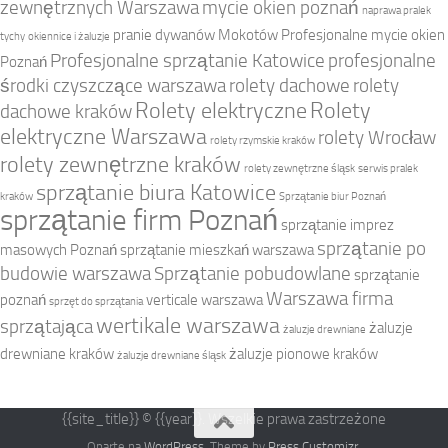
zewnętrznych Warszawa
mycie okien poznań
naprawa pralek
pranie dywanów Mokotów
Profesjonalne mycie okien
tychy
okiennice i żaluzje
Profesjonalne sprzątanie Katowice
profesjonalne
Poznań
środki czyszczące warszawa
rolety dachowe
rolety
Rolety elektryczne
Rolety
dachowe kraków
elektryczne Warszawa
rolety Wrocław
rolety rzymskie kraków
rolety zewnętrzne kraków
rolety zewnętrzne śląsk
serwis pralek
sprzątanie biura Katowice
kraków
Sprzątanie biur Poznań
sprzątanie firm Poznań
sprzątanie imprez
sprzątanie po
masowych Poznań
sprzątanie mieszkań warszawa
budowie warszawa
Sprzątanie pobudowlane
sprzątanie
Warszawa firma
poznań
verticale warszawa
sprzęt do sprzątania
wertikale warszawa
sprzątająca
żaluzje
żaluzje drewniane
drewniane kraków
żaluzje pionowe kraków
żaluzje drewniane śląsk
{{site_title}} © {{year}}. Wszelkie prawa zastrzeżone
Oparte na
WordPress
. Theme by
Press Customizr
.