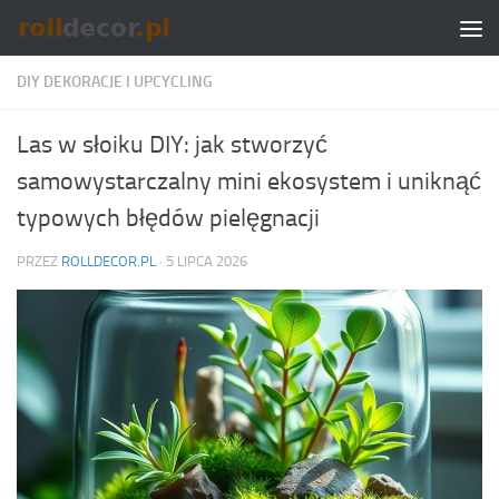
Skip to content
DIY DEKORACJE I UPCYCLING
Las w słoiku DIY: jak stworzyć
samowystarczalny mini ekosystem i uniknąć
typowych błędów pielęgnacji
PRZEZ
ROLLDECOR.PL
·
5 LIPCA 2026