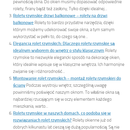
pewnością okna. Do okien musimy dopasować odpowiednie
rolety, firany bądź też zasłony, Tylko dzięki idealnej...
Rolety rzymskie drzwi balkonowe – rolety na drzwi
balkonowe
Rolety to bardzo przydatne narzędzia, dzięki
którym możemy udekorować swoje okna, a tym samym
wykorzystać w pełni to, do czego są one...
Elegancja rolet rzymskich: Dlaczego rolety rzymskie są
idealnym wyborem do wnętrz o stylu klasycznym
Rolety
rzymskie to niezwykle elegancki sposób na dekorację okien,
który idealnie wpisuje się w klasyczne wnętrza. Ich harmonijne
zwijanie się i różnorodność...
Montowanie rolet rzymskich – montaż rolety rzymskiej do
ściany
Podczas wystroju wnętrz, szczególną uwagę
powinniśmy poświęcić naszym oknom. To właśnie okna są
najbardziej rzucającym się w oczy elementem każdego
mieszkania, warto...
Rolety rzymskie w naszych domach, co podoba się w
rozwiązaniach rolet rzymskich?
Rolety okienne już od
dobrych kilkunastu lat cieszą się dużą popularnością. Są nie