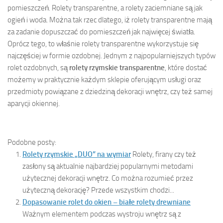
pomieszczeń. Rolety transparentne, a rolety zaciemniane są jak
ogień i woda. Można tak rzec dlatego, iż rolety transparentne mają
za zadanie dopuszczać do pomieszczeń jak najwięcej światła.
Oprócz tego, to właśnie rolety transparentne wykorzystuje się
najczęściej w formie ozdobnej. Jednym z najpopularniejszych typów
rolet ozdobnych, są
rolety rzymskie transparentne
, które dostać
możemy w praktycznie każdym sklepie oferującym usługi oraz
przedmioty powiązane z dziedziną dekoracji wnętrz, czy też samej
aparycji okiennej.
Podobne posty:
Rolety rzymskie „DUO” na wymiar
Rolety, firany czy też
zasłony są aktualnie najbardziej popularnymi metodami
użytecznej dekoracji wnętrz. Co można rozumieć przez
użyteczną dekorację? Przede wszystkim chodzi...
Dopasowanie rolet do okien – białe rolety drewniane
Ważnym elementem podczas wystroju wnętrz są z