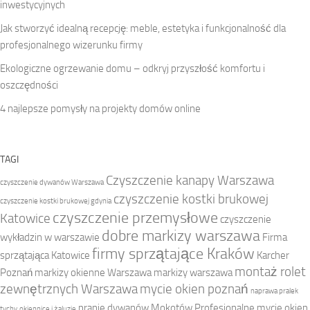
inwestycyjnych
Jak stworzyć idealną recepcję: meble, estetyka i funkcjonalność dla
profesjonalnego wizerunku firmy
Ekologiczne ogrzewanie domu – odkryj przyszłość komfortu i
oszczędności
4 najlepsze pomysły na projekty domów online
TAGI
Czyszczenie kanapy Warszawa
czyszczenie dywanów Warszawa
czyszczenie kostki brukowej
czyszczenie kostki brukowej gdynia
czyszczenie przemysłowe
Katowice
czyszczenie
dobre markizy warszawa
wykładzin w warszawie
Firma
firmy sprzątające Kraków
sprzątająca Katowice
Karcher
montaż rolet
Poznań
markizy okienne Warszawa
markizy warszawa
zewnętrznych Warszawa
mycie okien poznań
naprawa pralek
pranie dywanów Mokotów
Profesjonalne mycie okien
tychy
okiennice i żaluzje