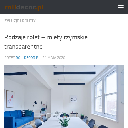
Skip to content
ŻALUZJE I ROLETY
Rodzaje rolet – rolety rzymskie
transparentne
PRZEZ
ROLLDECOR.PL
·
21 MAJA 2020