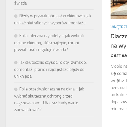
światła
Błędy w prywatności osłon okiennych: jak
unikać nietrafionych wyborów i montażu
WNĘTRZ
Dlacz
Folia mleczna czy rolety – jak wybrać
osłonę okienną, która najlepiej chroni
na wym
prywatność i reguluje światło?
zamaw
Jak skutecznie czyścić rolety rzymskie:
Meble na
demontaż, pranie i najczęstsze błędy do
się cora
uniknięcia
wnętrz. 
personal
Folie przeciwsłoneczne na okna – jak
unikalne
wybrać skuteczną ochronę przed
dopasow
nagrzewaniem i UV oraz kiedy warto
minimali
zainwestować?