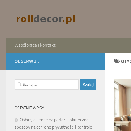
Skip to content
Współpraca i kontakt
OBSERWUJ:
OTA
Szukaj:
OSTATNIE WPISY
Osłony okienne na parter – skuteczne
sposoby na ochronę prywatności i kontrolę