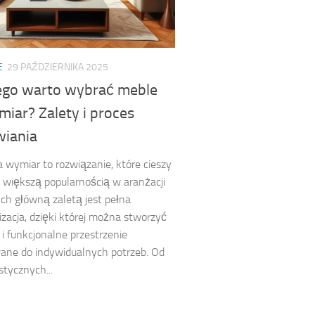
E
29 PAŹDZIERNIKA 2025
ego warto wybrać meble
iar? Zalety i proces
iania
 wymiar to rozwiązanie, które cieszy
z większą popularnością w aranżacji
Ich główną zaletą jest pełna
izacja, dzięki której można stworzyć
 i funkcjonalne przestrzenie
ane do indywidualnych potrzeb. Od
stycznych...