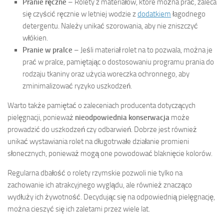
Pranie ręczne
– Rolety z materiałów, które można prać, zaleca
się czyścić ręcznie w letniej wodzie z
dodatkiem
łagodnego
detergentu. Należy unikać szorowania, aby nie zniszczyć
włókien.
Pranie w pralce
– Jeśli materiał rolet na to pozwala, można je
prać w pralce, pamiętając o dostosowaniu programu prania do
rodzaju tkaniny oraz użycia woreczka ochronnego, aby
zminimalizować ryzyko uszkodzeń.
Warto także pamiętać o zaleceniach producenta dotyczących
pielęgnacji, ponieważ
nieodpowiednia konserwacja
może
prowadzić do uszkodzeń czy odbarwień. Dobrze jest również
unikać wystawiania rolet na długotrwałe działanie promieni
słonecznych, ponieważ mogą one powodować blaknięcie kolorów.
Regularna dbałość o rolety rzymskie pozwoli nie tylko na
zachowanie ich atrakcyjnego wyglądu, ale również znacząco
wydłuży ich żywotność. Decydując się na odpowiednią pielęgnację,
można cieszyć się ich zaletami przez wiele lat.