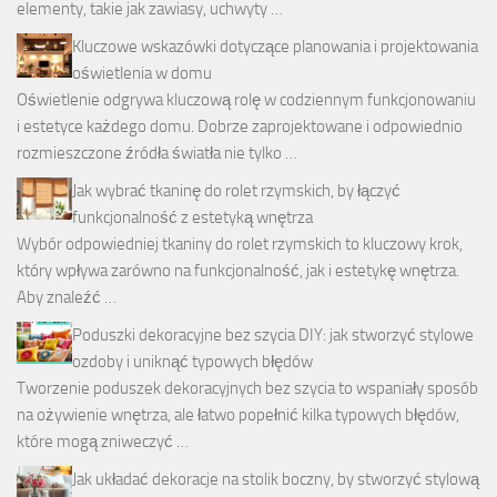
elementy, takie jak zawiasy, uchwyty …
Kluczowe wskazówki dotyczące planowania i projektowania
oświetlenia w domu
Oświetlenie odgrywa kluczową rolę w codziennym funkcjonowaniu
i estetyce każdego domu. Dobrze zaprojektowane i odpowiednio
rozmieszczone źródła światła nie tylko …
Jak wybrać tkaninę do rolet rzymskich, by łączyć
funkcjonalność z estetyką wnętrza
Wybór odpowiedniej tkaniny do rolet rzymskich to kluczowy krok,
który wpływa zarówno na funkcjonalność, jak i estetykę wnętrza.
Aby znaleźć …
Poduszki dekoracyjne bez szycia DIY: jak stworzyć stylowe
ozdoby i uniknąć typowych błędów
Tworzenie poduszek dekoracyjnych bez szycia to wspaniały sposób
na ożywienie wnętrza, ale łatwo popełnić kilka typowych błędów,
które mogą zniweczyć …
Jak układać dekoracje na stolik boczny, by stworzyć stylową