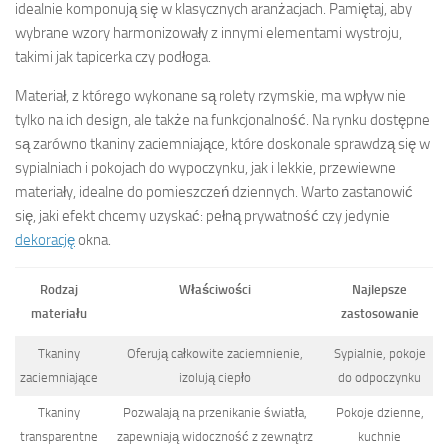
idealnie komponują się w klasycznych aranżacjach. Pamiętaj, aby
wybrane wzory harmonizowały z innymi elementami wystroju,
takimi jak tapicerka czy podłoga.
Materiał, z którego wykonane są rolety rzymskie, ma wpływ nie
tylko na ich design, ale także na funkcjonalność. Na rynku dostępne
są zarówno tkaniny zaciemniające, które doskonale sprawdzą się w
sypialniach i pokojach do wypoczynku, jak i lekkie, przewiewne
materiały, idealne do pomieszczeń dziennych. Warto zastanowić
się, jaki efekt chcemy uzyskać: pełną prywatność czy jedynie
dekorację
okna.
Rodzaj
Właściwości
Najlepsze
materiału
zastosowanie
Tkaniny
Oferują całkowite zaciemnienie,
Sypialnie, pokoje
zaciemniające
izolują ciepło
do odpoczynku
Tkaniny
Pozwalają na przenikanie światła,
Pokoje dzienne,
transparentne
zapewniają widoczność z zewnątrz
kuchnie