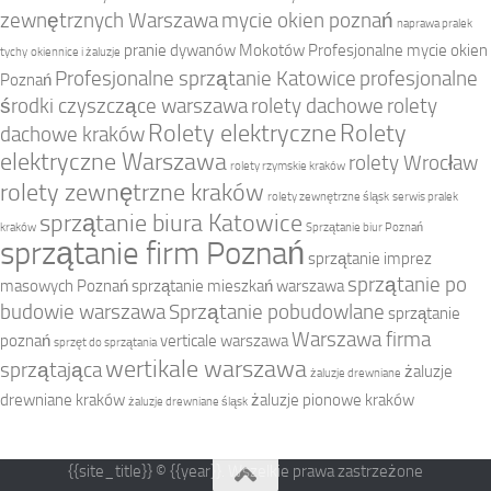
zewnętrznych Warszawa
mycie okien poznań
naprawa pralek
pranie dywanów Mokotów
Profesjonalne mycie okien
tychy
okiennice i żaluzje
Profesjonalne sprzątanie Katowice
profesjonalne
Poznań
środki czyszczące warszawa
rolety dachowe
rolety
Rolety elektryczne
Rolety
dachowe kraków
elektryczne Warszawa
rolety Wrocław
rolety rzymskie kraków
rolety zewnętrzne kraków
rolety zewnętrzne śląsk
serwis pralek
sprzątanie biura Katowice
kraków
Sprzątanie biur Poznań
sprzątanie firm Poznań
sprzątanie imprez
sprzątanie po
masowych Poznań
sprzątanie mieszkań warszawa
budowie warszawa
Sprzątanie pobudowlane
sprzątanie
Warszawa firma
poznań
verticale warszawa
sprzęt do sprzątania
wertikale warszawa
sprzątająca
żaluzje
żaluzje drewniane
drewniane kraków
żaluzje pionowe kraków
żaluzje drewniane śląsk
{{site_title}} © {{year}}. Wszelkie prawa zastrzeżone