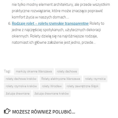
nie tylko modny element architektury, ale przede wszystkim
praktyczne rozwiązanie, które może znacząco poprawić
komfort życia w naszych domach....
Rodzaje rolet – rolety rzymskie transparentne
Rolety to
jedne z najczęściej spotykanych, użytecznych dekoracji
okiennych. Rolety dzielą się na najróżniejsze rodzaje,
natomiast ich główne założenie jest jedno, przede...
Tagi:
markizy okienne Warszawa
rolety dachowe
rolety dachowe kraków
Rolety elektryczne Warszawa
rolety rzymskie
rolety rzymskie kraków
rolety Wrocław
rolety zewnętrzne śląsk
żaluzje drewniane
żaluzje drewniane kraków
MOŻESZ RÓWNIEŻ POLUBIĆ…