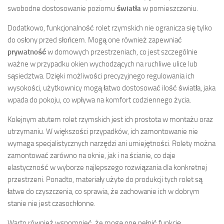
swobodne dostosowanie poziomu
światła
w pomieszczeniu.
Dodatkowo, funkcjonalność rolet rzymskich nie ogranicza się tylko
do osłony przed słońcem. Mogą one również zapewniać
prywatność
w domowych przestrzeniach, co jest szczególnie
ważne w przypadku okien wychodzących na ruchliwe ulice lub
sąsiedztwa. Dzięki możliwości precyzyjnego regulowania ich
wysokości, użytkownicy mogą łatwo dostosować ilość światła, jaka
wpada do pokoju, co wpływa na komfort codziennego życia.
Kolejnym atutem rolet rzymskich jest ich prostota w montażu oraz
utrzymaniu. W większości przypadków, ich zamontowanie nie
wymaga specjalistycznych narzędzi ani umiejętności. Rolety można
zamontować zarówno na oknie, jak i na ścianie, co daje
elastyczność w wyborze najlepszego rozwiązania dla konkretnej
przestrzeni. Ponadto, materiały użyte do produkcji tych rolet są
łatwe do czyszczenia, co sprawia, że zachowanie ich w dobrym
stanie nie jest czasochłonne.
Warto również wspomnieć, że mogą one pełnić funkcję