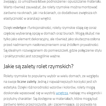
zwijający, co umożliwia łatwe podnoszenie i opuszczanie materiału.
Warto również zauważyć, że rolety rzymskie można montować
zarówno na oknach, jak i na ścianach, co dodatkowo zwiększa ich
elastyczność w aranżacji wnętrz.
Dzięki
estetyce
i funkcjonalności, rolety rzymskie stają się coraz
częściej wybieraną opcją w domach oraz biurach. Mogą służyć nie
tylko jako element dekoracyjny, ale również jako skuteczna osłona
przed nadmiernym nasłonecznieniem oraz źródłem prywatności.
Są idealnym rozwiązaniem do pomieszczeń, gdzie połączenie stylu
i praktyczności jest szczególnie ważne.
Jakie są zalety rolet rzymskich?
Rolety rzymskie to popularny wybór w wielu domach, ze względu
na swoje
liczne zalety
. Jedną z najważniejszych korzyści jest ich
estetyka. Dzięki różnorodności wzorów i kolorów, rolety mogą
doskonale wpasować się w wystrój
wnętrza
, nadając mu elegancki i
przytulny charakter. Są dostępne w materiałach, które mogą być
zarówno lekko przezroczyste, jak i zaciemniające, co pozwala na