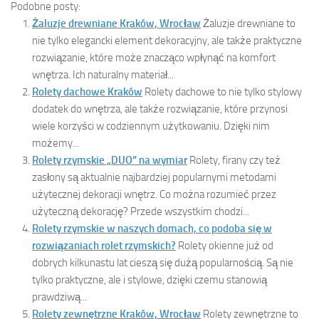
Podobne posty:
Żaluzje drewniane Kraków, Wrocław
Żaluzje drewniane to
nie tylko elegancki element dekoracyjny, ale także praktyczne
rozwiązanie, które może znacząco wpłynąć na komfort
wnętrza. Ich naturalny materiał...
Rolety dachowe Kraków
Rolety dachowe to nie tylko stylowy
dodatek do wnętrza, ale także rozwiązanie, które przynosi
wiele korzyści w codziennym użytkowaniu. Dzięki nim
możemy...
Rolety rzymskie „DUO” na wymiar
Rolety, firany czy też
zasłony są aktualnie najbardziej popularnymi metodami
użytecznej dekoracji wnętrz. Co można rozumieć przez
użyteczną dekorację? Przede wszystkim chodzi...
Rolety rzymskie w naszych domach, co podoba się w
rozwiązaniach rolet rzymskich?
Rolety okienne już od
dobrych kilkunastu lat cieszą się dużą popularnością. Są nie
tylko praktyczne, ale i stylowe, dzięki czemu stanowią
prawdziwą...
Rolety zewnętrzne Kraków, Wrocław
Rolety zewnętrzne to