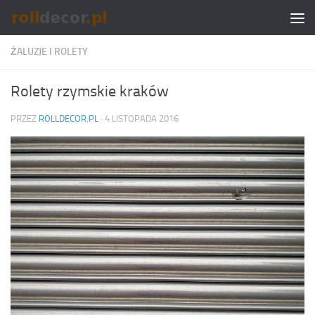
Skip to content
ŻALUZJE I ROLETY
Rolety rzymskie kraków
PRZEZ
ROLLDECOR.PL
·
4 LISTOPADA 2016