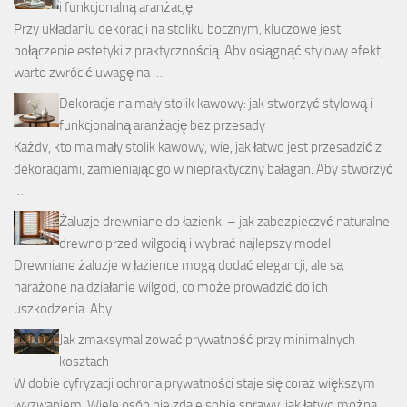
i funkcjonalną aranżację
Przy układaniu dekoracji na stoliku bocznym, kluczowe jest
połączenie estetyki z praktycznością. Aby osiągnąć stylowy efekt,
warto zwrócić uwagę na …
Dekoracje na mały stolik kawowy: jak stworzyć stylową i
funkcjonalną aranżację bez przesady
Każdy, kto ma mały stolik kawowy, wie, jak łatwo jest przesadzić z
dekoracjami, zamieniając go w niepraktyczny bałagan. Aby stworzyć
…
Żaluzje drewniane do łazienki – jak zabezpieczyć naturalne
drewno przed wilgocią i wybrać najlepszy model
Drewniane żaluzje w łazience mogą dodać elegancji, ale są
narażone na działanie wilgoci, co może prowadzić do ich
uszkodzenia. Aby …
Jak zmaksymalizować prywatność przy minimalnych
kosztach
W dobie cyfryzacji ochrona prywatności staje się coraz większym
wyzwaniem. Wiele osób nie zdaje sobie sprawy, jak łatwo można