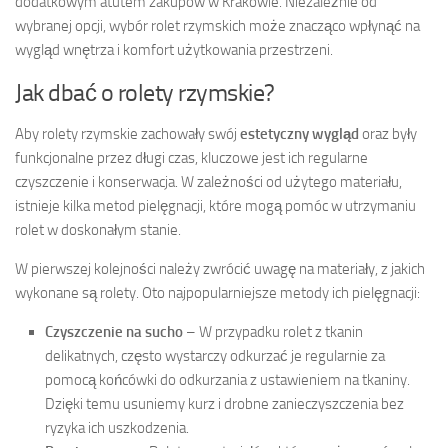
dodatkowym atutem zakupów w Krakowie. Niezależnie od
wybranej opcji, wybór rolet rzymskich może znacząco wpłynąć na
wygląd wnętrza i komfort użytkowania przestrzeni.
Jak dbać o rolety rzymskie?
Aby rolety rzymskie zachowały swój
estetyczny wygląd
oraz były
funkcjonalne przez długi czas, kluczowe jest ich regularne
czyszczenie i konserwacja. W zależności od użytego materiału,
istnieje kilka metod pielęgnacji, które mogą pomóc w utrzymaniu
rolet w doskonałym stanie.
W pierwszej kolejności należy zwrócić uwagę na materiały, z jakich
wykonane są rolety. Oto najpopularniejsze metody ich pielęgnacji:
Czyszczenie na sucho
– W przypadku rolet z tkanin
delikatnych, często wystarczy odkurzać je regularnie za
pomocą końcówki do odkurzania z ustawieniem na tkaniny.
Dzięki temu usuniemy kurz i drobne zanieczyszczenia bez
ryzyka ich uszkodzenia.