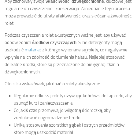
Aby zachowały swoje
właściwości dźwiękochłonne
, kluczowe jest
regularne ich czyszczenie i konserwacja. Zaniedbanie tego procesu
może prowadzić do utraty efektywności oraz skrócenia żywotności
rolet.
Podczas czyszczenia rolet akustycznych ważne jest, aby używać
odpowiednich
środków czyszczących
. Silne detergenty mogą
uszkodzić
materiał
, z którego wykonane są rolety, co negatywnie
wpłynie na ich zdolność do tłumienia hałasu. Najlepiej stosować
delikatne środki, które są przeznaczone do pielęgnacji tkanin
dźwiękochłonnych.
Oto kilka wskazówek, jak dbać o rolety akustyczne:
Regularnie odkurzaj rolety używając końcówki do tapicerki, aby
usunąć kurz i zanieczyszczenia.
Co jakiś czas przemywaj je wilgotną ściereczką, aby
zredukować nagromadzenie brudu.
Unikaj stosowania szorstkich gąbek i ostrych przedmiotów,
które mogą uszkodzić materiał.