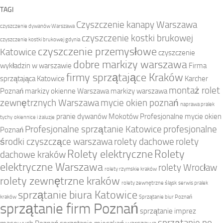
TAGI
Czyszczenie kanapy Warszawa
czyszczenie dywanów Warszawa
czyszczenie kostki brukowej
czyszczenie kostki brukowej gdynia
czyszczenie przemysłowe
Katowice
czyszczenie
dobre markizy warszawa
wykładzin w warszawie
Firma
firmy sprzątające Kraków
sprzątająca Katowice
Karcher
montaż rolet
Poznań
markizy okienne Warszawa
markizy warszawa
zewnętrznych Warszawa
mycie okien poznań
naprawa pralek
pranie dywanów Mokotów
Profesjonalne mycie okien
tychy
okiennice i żaluzje
Profesjonalne sprzątanie Katowice
profesjonalne
Poznań
środki czyszczące warszawa
rolety dachowe
rolety
Rolety elektryczne
Rolety
dachowe kraków
elektryczne Warszawa
rolety Wrocław
rolety rzymskie kraków
rolety zewnętrzne kraków
rolety zewnętrzne śląsk
serwis pralek
sprzątanie biura Katowice
kraków
Sprzątanie biur Poznań
sprzątanie firm Poznań
sprzątanie imprez
sprzątanie po