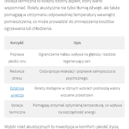
Izolacja termiczna to kolejny istotny aspekt, który warto
wspomnieć. Rolety akustyczne nie tylko tłumią dźwięk, ale także
pomagają w utrzymaniu odpowiedniej temperatury wewnątrz
pomieszczenia, co może prowadzić do zmniejszenia kosztów
ogrzewania lub chłodzenia.
Korzyść
Opis
Poprawa
Ograniczenie hałasu wpływa na głębszy i bardziej
jakości snu
regenerujący sen.
Redukcja
Cisza sprzyja relaksacji i poprawie samopoczucia
stresu
psychicznego.
Estetyka
Rolety dostępne w różnych wzorach podnoszą walory
wnętrza
wizualne przestrzeni.
Izolacja
Pomagają utrzymać optymalną temperaturę, co wpływa
termiczna
na oszczędność energii.
Wybór rolet akustycznych to inwestycja w komfort i jakość życia,