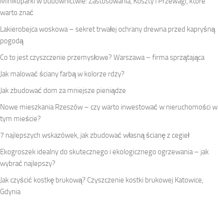
Minikoparki w budownictwie: Zastosowania, Koszty i Przewagi, które
warto znać
Lakierobejca woskowa – sekret trwałej ochrany drewna przed kapryśną
pogodą
Co to jest czyszczenie przemysłowe? Warszawa – firma sprzątająca
Jak malować ściany farbą w kolorze rdzy?
Jak zbudować dom za mniejsze pieniądze
Nowe mieszkania Rzeszów – czy warto inwestować w nieruchomości w
tym mieście?
7 najlepszych wskazówek, jak zbudować własną ścianę z cegieł
Ekogroszek idealny do skutecznego i ekologicznego ogrzewania – jak
wybrać najlepszy?
Jak czyścić kostkę brukową? Czyszczenie kostki brukowej Katowice,
Gdynia