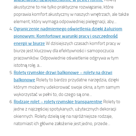
akustyczne to nie tylko praktyczne rozwiązanie, które
poprawia komfort akustyczny w naszych wnętrzach, ale także
element, który wymaga odpowiedniej pielęgnacji, aby...
Ograniczenie nadmiernego oświetlenia dzięki żaluzjom
pionowym: Komfortowe warunki pracy i oszczędność
energii w biurze
W dzisiejszych czasach komfort pracy w
biurze jest kluczowy dla efektywności i samopoczucia
pracowników. Odpowiednie oświetlenie odgrywa w tym
istotną rolę, a...
Rolety rzymskie drzwi balkonowe – rolety na drzwi
balkonowe
Rolety to bardzo przydatne narzędzia, dzięki
którym możemy udekorować swoje okna, a tym samym
wykorzystać w pełni to, do czego są one...
Rodzaje rolet – rolety rzymskie transparentne
Rolety to
jedne z najczęściej spotykanych, użytecznych dekoracji
okiennych. Rolety dzielą się na najróżniejsze rodzaje,
natomiast ich główne założenie jest jedno, przede...