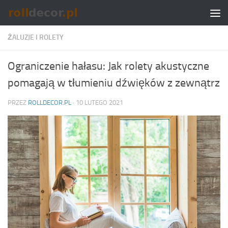
Skip to content
ŻALUZJE I ROLETY
Ograniczenie hałasu: Jak rolety akustyczne
pomagają w tłumieniu dźwięków z zewnątrz
PRZEZ
ROLLDECOR.PL
·
10 LUTEGO 2021