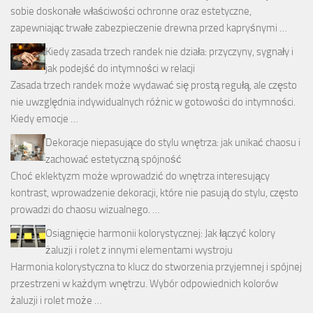
sobie doskonałe właściwości ochronne oraz estetyczne,
zapewniając trwałe zabezpieczenie drewna przed kapryśnymi …
Kiedy zasada trzech randek nie działa: przyczyny, sygnały i
jak podejść do intymności w relacji
Zasada trzech randek może wydawać się prostą regułą, ale często
nie uwzględnia indywidualnych różnic w gotowości do intymności.
Kiedy emocje …
Dekoracje niepasujące do stylu wnętrza: jak unikać chaosu i
zachować estetyczną spójność
Choć eklektyzm może wprowadzić do wnętrza interesujący
kontrast, wprowadzenie dekoracji, które nie pasują do stylu, często
prowadzi do chaosu wizualnego. …
Osiągnięcie harmonii kolorystycznej: Jak łączyć kolory
żaluzji i rolet z innymi elementami wystroju
Harmonia kolorystyczna to klucz do stworzenia przyjemnej i spójnej
przestrzeni w każdym wnętrzu. Wybór odpowiednich kolorów
żaluzji i rolet może …