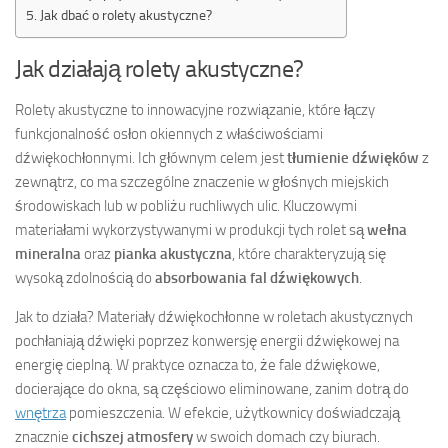
Jak dbać o rolety akustyczne?
Jak działają rolety akustyczne?
Rolety akustyczne to innowacyjne rozwiązanie, które łączy
funkcjonalność osłon okiennych z właściwościami
dźwiękochłonnymi. Ich głównym celem jest
tłumienie dźwięków
z
zewnątrz, co ma szczególne znaczenie w głośnych miejskich
środowiskach lub w pobliżu ruchliwych ulic. Kluczowymi
materiałami wykorzystywanymi w produkcji tych rolet są
wełna
mineralna
oraz
pianka akustyczna
, które charakteryzują się
wysoką zdolnością do
absorbowania fal dźwiękowych
.
Jak to działa? Materiały dźwiękochłonne w roletach akustycznych
pochłaniają dźwięki poprzez konwersję energii dźwiękowej na
energię cieplną. W praktyce oznacza to, że fale dźwiękowe,
docierające do okna, są częściowo eliminowane, zanim dotrą do
wnętrza
pomieszczenia. W efekcie, użytkownicy doświadczają
znacznie
cichszej atmosfery
w swoich domach czy biurach.