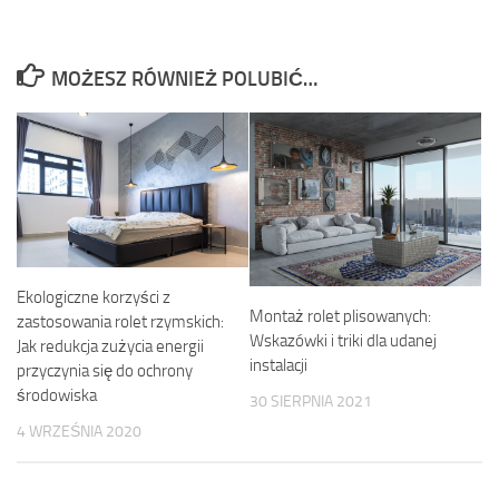
MOŻESZ RÓWNIEŻ POLUBIĆ…
Ekologiczne korzyści z
Montaż rolet plisowanych:
zastosowania rolet rzymskich:
Wskazówki i triki dla udanej
Jak redukcja zużycia energii
instalacji
przyczynia się do ochrony
środowiska
30 SIERPNIA 2021
4 WRZEŚNIA 2020