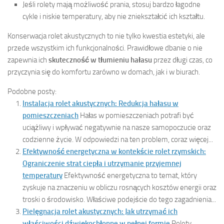
Jeśli rolety mają możliwość prania, stosuj bardzo łagodne
cykle i niskie temperatury, aby nie zniekształcić ich kształtu.
Konserwacja rolet akustycznych to nie tylko kwestia estetyki, ale
przede wszystkim ich funkcjonalności. Prawidłowe dbanie o nie
zapewnia ich
skuteczność w tłumieniu hałasu
przez długi czas, co
przyczynia się do komfortu zarówno w domach, jak i w biurach.
Podobne posty:
Instalacja rolet akustycznych: Redukcja hałasu w
pomieszczeniach
Hałas w pomieszczeniach potrafi być
uciążliwy i wpływać negatywnie na nasze samopoczucie oraz
codzienne życie. W odpowiedzi na ten problem, coraz więcej...
Efektywność energetyczna w kontekście rolet rzymskich:
Ograniczenie strat ciepła i utrzymanie przyjemnej
temperatury
Efektywność energetyczna to temat, który
zyskuje na znaczeniu w obliczu rosnących kosztów energii oraz
troski o środowisko. Właściwe podejście do tego zagadnienia...
Pielęgnacja rolet akustycznych: Jak utrzymać ich
właściwości dźwiękochłonne w pełnej formie
Rolety